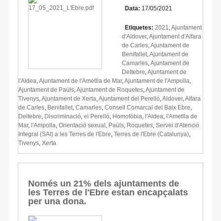
Data:
17/05/2021
Etiquetes:
2021
,
Ajuntament
d'Aldover
,
Ajuntament d'Alfara
de Carles
,
Ajuntament de
Benifallet
,
Ajuntament de
Camarles
,
Ajuntament de
Deltebre
,
Ajuntament de
l'Aldea
,
Ajuntament de l'Ametlla de Mar
,
Ajuntament de l'Ampolla
,
Ajuntament de Paüls
,
Ajuntament de Roquetes
,
Ajuntament de
Tivenys
,
Ajuntament de Xerta
,
Ajuntament del Perelló
,
Aldover
,
Alfara
de Carles
,
Benifallet
,
Camarles
,
Consell Comarcal del Baix Ebre
,
Deltebre
,
Discriminació
,
el Perelló
,
Homofòbia
,
l'Aldea
,
l'Ametlla de
Mar
,
l'Ampolla
,
Orientació sexual
,
Paüls
,
Roquetes
,
Servei d'Atenció
Integral (SAI) a les Terres de l'Ebre
,
Terres de l'Ebre (Catalunya)
,
Tivenys
,
Xerta
Només un 21% dels ajuntaments de
les Terres de l'Ebre estan encapçalats
per una dona.