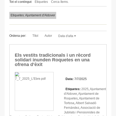
Tot el contingut
Etiquetes
Cerca ítems.
Etiquetes: Ajuntament d'Aldover
Ordena per:
Títol
Autor
Data d'alta
Els vestits tradicionals i un rècord
solidari inunden Roquetes en una
ofrena d’èxit
Data:
7/7/2025
Etiquetes:
2025
,
Ajuntament
d'Aldover
,
Ajuntament de
Roquetes
,
Ajuntament de
Tortosa
,
Albert Salvadó
Fernández
,
Associació de
Jubilats i Pensionistes de