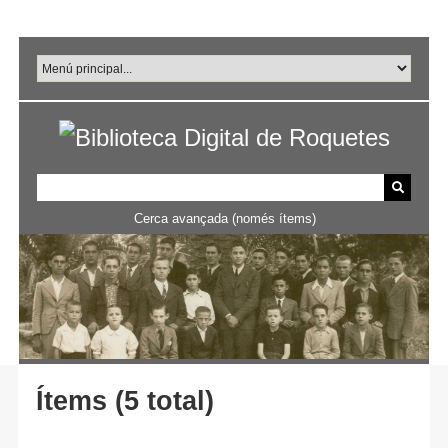
Salta
al
contingut
principal
Cerca avançada (només ítems)
Ítems (5 total)