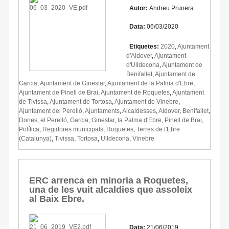
Autor:
Andreu Prunera
Data:
06/03/2020
Etiquetes:
2020
,
Ajuntament
d'Aldover
,
Ajuntament
d'Ulldecona
,
Ajuntament de
Benifallet
,
Ajuntament de
Garcia
,
Ajuntament de Ginestar
,
Ajuntament de la Palma d'Ebre
,
Ajuntament de Pinell de Brai
,
Ajuntament de Roquetes
,
Ajuntament
de Tivissa
,
Ajuntament de Tortosa
,
Ajuntament de Vinebre
,
Ajuntament del Perelló
,
Ajuntaments
,
Alcaldesses
,
Aldover
,
Benifallet
,
Dones
,
el Perelló
,
Garcia
,
Ginestar
,
la Palma d'Ebre
,
Pinell de Brai
,
Política
,
Regidores municipals
,
Roquetes
,
Terres de l'Ebre
(Catalunya)
,
Tivissa
,
Tortosa
,
Ulldecona
,
Vinebre
ERC arrenca en minoria a Roquetes,
una de les vuit alcaldies que assoleix
al Baix Ebre.
Data:
21/06/2019