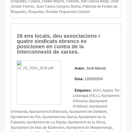
Roquetes
,
Cultura
,
Festes Majors
,
Folklore
,
Ivan Garcia Maigí
,
Jordi
Jordan Farnós
,
Juan Carlos Sangres Muiña
,
Patronat de Festes de
Roquetes
,
Roquetes
,
Rosalia Pegueroles Gisbert
26 ens locals, deu associacions i
quatre sindicats ebrencs es
posicionen en contra de la
interconnexió de xarxes.
Autor:
Jordi Marsal
Data:
12/03/2024
Etiquetes:
2024
,
Aigües Ter-
Llobregat (ATLL)
,
Ajuntament
d'Alcanar
,
Ajuntament
d'Aldover
,
Ajuntament
d'Amposta
,
Ajuntament d'Ulldecona
,
Ajuntament de Deltebre
,
Ajuntament de Flix
,
Ajuntament de Garcia
,
Ajuntament de la
Fatarella
,
Ajuntament de La Ràpita
,
Ajuntament de la Sénia
,
Ajuntament de Mas de Barberans
,
Ajuntament de Masdenverge
,