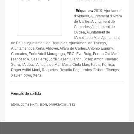
Etiquetes:
2019
,
Ajuntament
d'Aldover
,
Ajuntament d'Alfara
de Carles
,
Ajuntament de
Camarles
,
Ajuntament de
l'Aldea
,
Ajuntament de
l'Ametlla de Mar
,
Ajuntament
de Paüls
,
Ajuntament de Roquetes
,
Ajuntament de Tivenys
,
Ajuntament de Xerta
,
Aldover
,
Alfara de Carles
,
Antonio Espuny
,
Camarles
,
Enric Adell Moragrega
,
ERC
,
Eva Roig
,
Ferran Cid Martí
,
Francesc A. Gas Ferré
,
Jordi Gaseni Blanch
,
Josep Antoni Navarro
Serra
,
l'Aldea
,
l'Ametlla de Mar
,
Maria Cinta Llaó
,
Paüls
,
Política
,
Roger Aviñó Martí
,
Roquetes
,
Rosalia Pegueroles Gisbert
,
Tivenys
,
Xavier Royo
,
Xerta
Formats de sortida
atom
,
dcmes-xml
,
json
,
omeka-xml
,
rss2