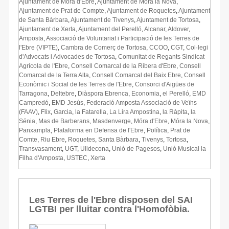
Ajuntament de Móra d'Ebre
,
Ajuntament de Móra la Nova
,
Ajuntament de Prat de Compte
,
Ajuntament de Roquetes
,
Ajuntament
de Santa Bàrbara
,
Ajuntament de Tivenys
,
Ajuntament de Tortosa
,
Ajuntament de Xerta
,
Ajuntament del Perelló
,
Alcanar
,
Aldover
,
Amposta
,
Associació de Voluntariat i Participació de les Terres de
l'Ebre (VIPTE)
,
Cambra de Comerç de Tortosa
,
CCOO
,
CGT
,
Col·legi
d'Advocats i Advocades de Tortosa
,
Comunitat de Regants Sindicat
Agrícola de l'Ebre
,
Consell Comarcal de la Ribera d'Ebre
,
Consell
Comarcal de la Terra Alta
,
Consell Comarcal del Baix Ebre
,
Consell
Econòmic i Social de les Terres de l'Ebre
,
Consorci d'Aigües de
Tarragona
,
Deltebre
,
Diàspora Ebrenca
,
Economia
,
el Perelló
,
EMD
Campredó
,
EMD Jesús
,
Federació Amposta Associació de Veïns
(FAAV)
,
Flix
,
Garcia
,
la Fatarella
,
La Lira Ampostina
,
la Ràpita
,
la
Sénia
,
Mas de Barberans
,
Masdenverge
,
Móra d'Ebre
,
Móra la Nova
,
Panxampla
,
Plataforma en Defensa de l'Ebre
,
Política
,
Prat de
Comte
,
Riu Ebre
,
Roquetes
,
Santa Bàrbara
,
Tivenys
,
Tortosa
,
Transvasament
,
UGT
,
Ulldecona
,
Unió de Pagesos
,
Unió Musical la
Filha d'Amposta
,
USTEC
,
Xerta
Les Terres de l'Ebre disposen del SAI
LGTBI per lluitar contra l'Homofòbia.