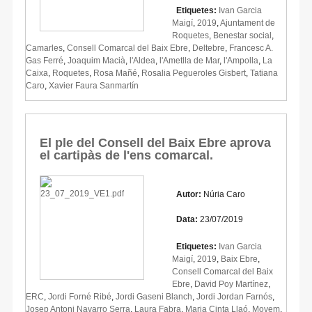
Etiquetes:
Ivan Garcia
Maigí
,
2019
,
Ajuntament de
Roquetes
,
Benestar social
,
Camarles
,
Consell Comarcal del Baix Ebre
,
Deltebre
,
Francesc A.
Gas Ferré
,
Joaquim Macià
,
l'Aldea
,
l'Ametlla de Mar
,
l'Ampolla
,
La
Caixa
,
Roquetes
,
Rosa Mañé
,
Rosalia Pegueroles Gisbert
,
Tatiana
Caro
,
Xavier Faura Sanmartín
El ple del Consell del Baix Ebre aprova
el cartipàs de l'ens comarcal.
Autor:
Núria Caro
Data:
23/07/2019
Etiquetes:
Ivan Garcia
Maigí
,
2019
,
Baix Ebre
,
Consell Comarcal del Baix
Ebre
,
David Poy Martínez
,
ERC
,
Jordi Forné Ribé
,
Jordi Gaseni Blanch
,
Jordi Jordan Farnós
,
Josep Antoni Navarro Serra
,
Laura Fabra
,
Maria Cinta Llaó
,
Movem
,