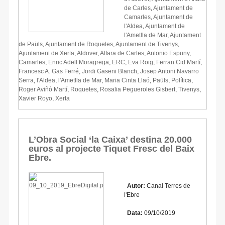
de Carles
,
Ajuntament de
Camarles
,
Ajuntament de
l'Aldea
,
Ajuntament de
l'Ametlla de Mar
,
Ajuntament
de Paüls
,
Ajuntament de Roquetes
,
Ajuntament de Tivenys
,
Ajuntament de Xerta
,
Aldover
,
Alfara de Carles
,
Antonio Espuny
,
Camarles
,
Enric Adell Moragrega
,
ERC
,
Eva Roig
,
Ferran Cid Martí
,
Francesc A. Gas Ferré
,
Jordi Gaseni Blanch
,
Josep Antoni Navarro
Serra
,
l'Aldea
,
l'Ametlla de Mar
,
Maria Cinta Llaó
,
Paüls
,
Política
,
Roger Aviñó Martí
,
Roquetes
,
Rosalia Pegueroles Gisbert
,
Tivenys
,
Xavier Royo
,
Xerta
L’Obra Social ‘la Caixa’ destina 20.000
euros al projecte Tiquet Fresc del Baix
Ebre.
Autor:
Canal Terres de
l'Ebre
Data:
09/10/2019