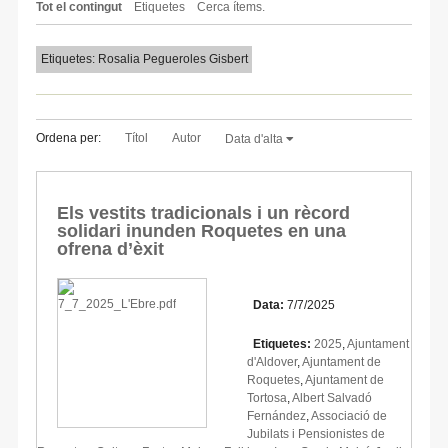
Tot el contingut
Etiquetes
Cerca ítems.
Etiquetes: Rosalia Pegueroles Gisbert
Ordena per:
Títol
Autor
Data d'alta
Els vestits tradicionals i un rècord
solidari inunden Roquetes en una
ofrena d’èxit
Data:
7/7/2025
Etiquetes:
2025
,
Ajuntament
d'Aldover
,
Ajuntament de
Roquetes
,
Ajuntament de
Tortosa
,
Albert Salvadó
Fernández
,
Associació de
Jubilats i Pensionistes de