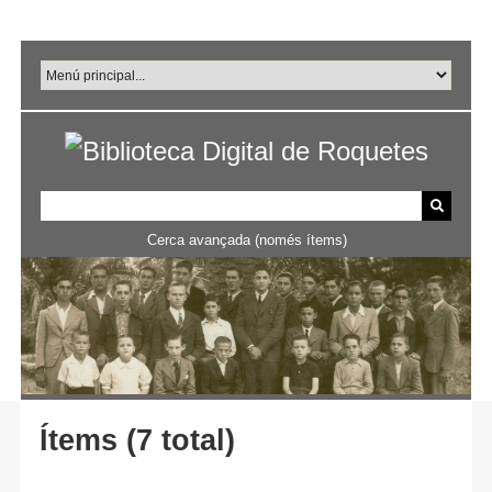
Salta
al
contingut
principal
Cerca avançada (només ítems)
Ítems (7 total)