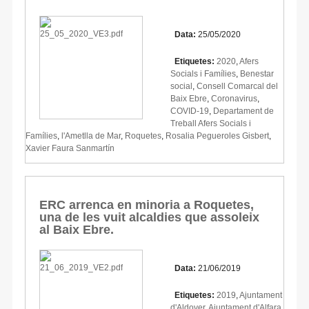
Data:
25/05/2020
Etiquetes:
2020
,
Afers
Socials i Famílies
,
Benestar
social
,
Consell Comarcal del
Baix Ebre
,
Coronavirus
,
COVID-19
,
Departament de
Treball Afers Socials i
Famílies
,
l'Ametlla de Mar
,
Roquetes
,
Rosalia Pegueroles Gisbert
,
Xavier Faura Sanmartín
ERC arrenca en minoria a Roquetes,
una de les vuit alcaldies que assoleix
al Baix Ebre.
Data:
21/06/2019
Etiquetes:
2019
,
Ajuntament
d'Aldover
,
Ajuntament d'Alfara