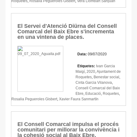
Roquetes
,
Rosalia Pegueroles Gisbert
,
Vera Llombart Sanjuan
El Servei d'Atenció Diürna del Consell
Comarcal del Baix Ebre s'incrementa
en una vintena de places.
Data:
09/07/2020
Etiquetes:
Ivan Garcia
Maigí
,
2020
,
Ajuntament de
Roquetes
,
Benestar social
,
Cinta Garcia Vilanova
,
Consell Comarcal del Baix
Ebre
,
Educació
,
Roquetes
,
Rosalia Pegueroles Gisbert
,
Xavier Faura Sanmartín
El Consell Comarcal impulsa el procés
comunitari per millorar la convivència i
la cohesió social al Baix Ebre.