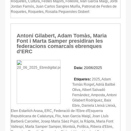
Roquetes
,
Cultura
,
Festes Majors
,
Folklore
,
Ivan Garcia Maigí
,
Jordi
Jordan Farnós
,
Juan Carlos Sangres Muiña
,
Patronat de Festes de
Roquetes
,
Roquetes
,
Rosalia Pegueroles Gisbert
Antoni Gilabert, Adam Tomàs, Maria
Font i Marta Samper presidiran les
federacions comarcals ebrenques
d’ERC
Data:
20/06/2025
Etiquetes:
2025
,
Adam
Tomàs Roiget
,
Adrià Ballbé
Oliva
,
Albert Salvadó
Fernández
,
Amposta
,
Antoni
Gilabert Rodríguez
,
Baix
Ebre
,
Daniela Lleixà Lleixà
,
Elen Estarlich Arasa
,
ERC
,
Federació de l'Ebre d'Esquerra
Republicana de Catalunya
,
Flix
,
Ivan Garcia Maigí
,
Joan Lluís
Barberà Carceller
,
Josep Maria Sàez Pujol
,
la Ràpita
,
Maria Font
Vallespí
,
Marta Samper Samper
,
Montsià
,
Política
,
Ribera d'Ebre
,