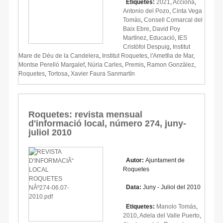
Etiquetes:
2021
,
Acciona
,
Antonio del Pozo
,
Cinta Vega
Tomàs
,
Consell Comarcal del
Baix Ebre
,
David Poy
Martínez
,
Educació
,
IES
Cristòfol Despuig
,
Institut
Mare de Déu de la Candelera
,
Institut Roquetes
,
l'Ametlla de Mar
,
Montse Perelló Margalef
,
Núria Carles
,
Premis
,
Ramon Gonzàlez
,
Roquetes
,
Tortosa
,
Xavier Faura Sanmartín
Roquetes: revista mensual
d'informació local, número 274, juny-
juliol 2010
Autor:
Ajuntament de
Roquetes
Data:
Juny - Juliol del 2010
Etiquetes:
Manolo Tomás
,
2010
,
Adela del Valle Puerto
,