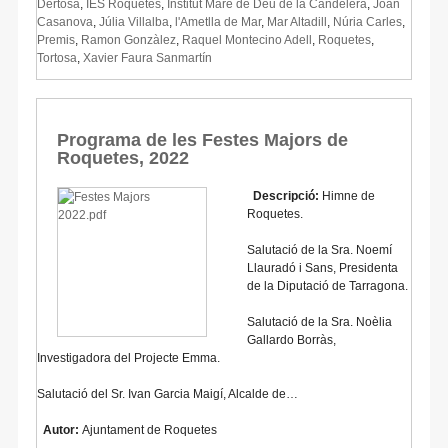
Dertosa
,
IES Roquetes
,
Institut Mare de Déu de la Candelera
,
Joan
Casanova
,
Júlia Villalba
,
l'Ametlla de Mar
,
Mar Altadill
,
Núria Carles
,
Premis
,
Ramon Gonzàlez
,
Raquel Montecino Adell
,
Roquetes
,
Tortosa
,
Xavier Faura Sanmartín
Programa de les Festes Majors de
Roquetes, 2022
Descripció:
Himne de
Roquetes.
Salutació de la Sra. Noemí
Llauradó i Sans, Presidenta
de la Diputació de Tarragona.
Salutació de la Sra. Noèlia
Gallardo Borràs,
Investigadora del Projecte Emma.
Salutació del Sr. Ivan Garcia Maigí, Alcalde de…
Autor:
Ajuntament de Roquetes