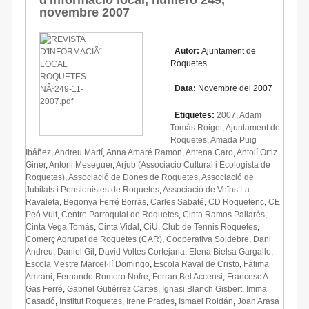
novembre 2007
Autor:
Ajuntament de
Roquetes
Data:
Novembre del 2007
Etiquetes:
2007
,
Adam
Tomàs Roiget
,
Ajuntament de
Roquetes
,
Amada Puig
Ibáñez
,
Andreu Martí
,
Anna Amaré Ramon
,
Antena Caro
,
Antolí Ortiz
Giner
,
Antoni Meseguer
,
Arjub (Associació Cultural i Ecologista de
Roquetes)
,
Associació de Dones de Roquetes
,
Associació de
Jubilats i Pensionistes de Roquetes
,
Associació de Veïns La
Ravaleta
,
Begonya Ferré Borràs
,
Carles Sabaté
,
CD Roquetenc
,
CE
Peó Vuit
,
Centre Parroquial de Roquetes
,
Cinta Ramos Pallarés
,
Cinta Vega Tomàs
,
Cinta Vidal
,
CiU
,
Club de Tennis Roquetes
,
Comerç Agrupat de Roquetes (CAR)
,
Cooperativa Soldebre
,
Dani
Andreu
,
Daniel Gil
,
David Voltes Cortejana
,
Elena Bielsa Gargallo
,
Escola Mestre Marcel·lí Domingo
,
Escola Raval de Cristo
,
Fàtima
Amrani
,
Fernando Romero Nofre
,
Ferran Bel Accensi
,
Francesc A.
Gas Ferré
,
Gabriel Gutiérrez Cartes
,
Ignasi Blanch Gisbert
,
Imma
Casadó
,
Institut Roquetes
,
Irene Prades
,
Ismael Roldán
,
Joan Arasa