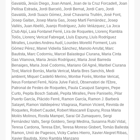
Gavaldà
,
Jesús Diego
,
Joan Amaré
,
Joan de la Cruz Forcadell
,
Joan
Pellisa Estrada
,
Jordi Barceló
,
Jordi Bernat
,
Jordi Caro
,
Jordi
Gavaldà
,
Jordi Suazo Gómez
,
José Chavarria Trullén
,
José Font
,
Josep Gaitan
,
Josep Maria Gas
,
Josep Martí Fernàndez
,
Josep
Vallés
,
Juan Abelló
,
Juanjo Rodríguez
,
Julio Velázquez
,
La Joca
Club Alpí
,
Laia Fontanet Ferré
,
Lira de Roquetes
,
Llorenç Rambla
Tolós
,
Llorenç Vericat Fabregat
,
Lluís Espuny
,
Lluís Rodríguez
Miralles
,
Lourdes Andreu Audí
,
Lourdes Morelló Forment
,
Luis
Gómez Pérez
,
Manel Vidiella Sànchez
,
Manolo Arrufat
,
Marc
Bautista
,
Marc Codorniu
,
Marcel Balastegui Ciurana
,
Maria Cinta
Gas Vilanova
,
Maria Jesús Rodríguez
,
Maria José Barreda
Benaiges
,
Maria José Codorniu
,
Mariano Gil Agné
,
Maribel Ciurana
Tost
,
Maricè Borràs
,
Marita Vericat
,
Marta Bres Sanchís
,
Medi
ambient
,
Miquel Castelló Merino
,
Montse Forés
,
Montse Vericat
,
Neus Fontanet Ferré
,
Núria Julve Falcó
,
Observatori de l'Ebre
,
Patronat de Festes de Roquetes
,
Paula Casajust Sangres
,
Pepe
Curto
,
Pepita Bosch Sabaté
,
Pepita Miralles
,
Pere Panisello
,
Pilar
Puerto García
,
Plàcido Ferré
,
Ramon García
,
Ramon J. Barberà
Salayet
,
Ramon Valldepérez Vilagrasa
,
Ramon Vicient
,
Revista de
Roquetes
,
Robert Caudet
,
Robert Mascarell Espuny
,
Rosa Maria
Molés Molinos
,
Rosita Mampel
,
Sarai Gil Zumaquero
,
Sergi
Fernández Valls
,
Sergi Goldero
,
Sergi Medina
,
Susanna Rubí Vidal
,
Teresa Cardona
,
Teresa Ebri
,
Teresa Moreso Gisbert
,
Tomàs Ballesta
Ramon
,
Unió de Pagesos
,
Vicky Carles Hierro
,
Xavier Alegret Ribas
,
Xavier Bautista
,
Ximo Rambla Manzano