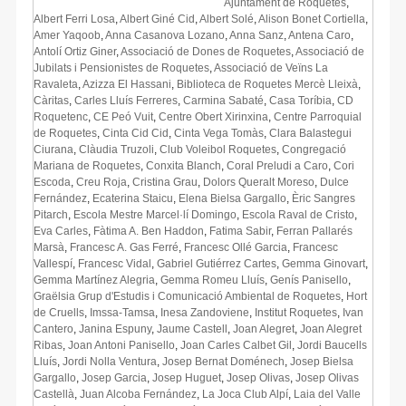
Ajuntament de Roquetes
,
Albert Ferri Losa
,
Albert Giné Cid
,
Albert Solé
,
Alison Bonet Cortiella
,
Amer Yaqoob
,
Anna Casanova Lozano
,
Anna Sanz
,
Antena Caro
,
Antolí Ortiz Giner
,
Associació de Dones de Roquetes
,
Associació de
Jubilats i Pensionistes de Roquetes
,
Associació de Veïns La
Ravaleta
,
Azizza El Hassani
,
Biblioteca de Roquetes Mercè Lleixà
,
Càritas
,
Carles Lluís Ferreres
,
Carmina Sabaté
,
Casa Toríbia
,
CD
Roquetenc
,
CE Peó Vuit
,
Centre Obert Xirinxina
,
Centre Parroquial
de Roquetes
,
Cinta Cid Cid
,
Cinta Vega Tomàs
,
Clara Balastegui
Ciurana
,
Clàudia Truzoli
,
Club Voleibol Roquetes
,
Congregació
Mariana de Roquetes
,
Conxita Blanch
,
Coral Preludi a Caro
,
Cori
Escoda
,
Creu Roja
,
Cristina Grau
,
Dolors Queralt Moreso
,
Dulce
Fernández
,
Ecaterina Staicu
,
Elena Bielsa Gargallo
,
Èric Sangres
Pitarch
,
Escola Mestre Marcel·lí Domingo
,
Escola Raval de Cristo
,
Eva Carles
,
Fàtima A. Ben Haddon
,
Fatima Sabir
,
Ferran Pallarés
Marsà
,
Francesc A. Gas Ferré
,
Francesc Ollé Garcia
,
Francesc
Vallespí
,
Francesc Vidal
,
Gabriel Gutiérrez Cartes
,
Gemma Ginovart
,
Gemma Martínez Alegria
,
Gemma Romeu Lluís
,
Genís Panisello
,
Graëlsia Grup d'Estudis i Comunicació Ambiental de Roquetes
,
Hort
de Cruells
,
Imssa-Tamsa
,
Inesa Zandoviene
,
Institut Roquetes
,
Ivan
Cantero
,
Janina Espuny
,
Jaume Castell
,
Joan Alegret
,
Joan Alegret
Ribas
,
Joan Antoni Panisello
,
Joan Carles Calbet Gil
,
Jordi Baucells
Lluís
,
Jordi Nolla Ventura
,
Josep Bernat Doménech
,
Josep Bielsa
Gargallo
,
Josep Garcia
,
Josep Huguet
,
Josep Olivas
,
Josep Olivas
Castellà
,
Juan Alcoba Fernández
,
La Joca Club Alpí
,
Laia del Valle