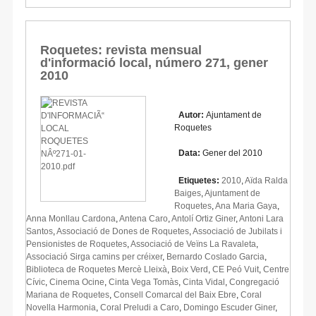
Roquetes: revista mensual
d'informació local, número 271, gener
2010
Autor:
Ajuntament de
Roquetes
Data:
Gener del 2010
Etiquetes:
2010
,
Aïda Ralda
Baiges
,
Ajuntament de
Roquetes
,
Ana Maria Gaya
,
Anna Monllau Cardona
,
Antena Caro
,
Antolí Ortiz Giner
,
Antoni Lara
Santos
,
Associació de Dones de Roquetes
,
Associació de Jubilats i
Pensionistes de Roquetes
,
Associació de Veïns La Ravaleta
,
Associació Sirga camins per créixer
,
Bernardo Coslado Garcia
,
Biblioteca de Roquetes Mercè Lleixà
,
Boix Verd
,
CE Peó Vuit
,
Centre
Cívic
,
Cinema Ocine
,
Cinta Vega Tomàs
,
Cinta Vidal
,
Congregació
Mariana de Roquetes
,
Consell Comarcal del Baix Ebre
,
Coral
Novella Harmonia
,
Coral Preludi a Caro
,
Domingo Escuder Giner
,