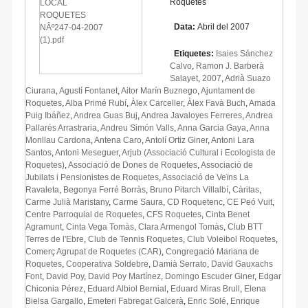
Roquetes
Data:
Abril del 2007
Etiquetes:
Isaies Sánchez
Calvo
,
Ramon J. Barberà
Salayet
,
2007
,
Adrià Suazo
Ciurana
,
Agustí Fontanet
,
Aitor Marín Buznego
,
Ajuntament de
Roquetes
,
Alba Primé Rubí
,
Àlex Carceller
,
Àlex Favà Buch
,
Amada
Puig Ibáñez
,
Andrea Guas Buj
,
Andrea Javaloyes Ferreres
,
Andrea
Pallarés Arrastraria
,
Andreu Simón Valls
,
Anna Garcia Gaya
,
Anna
Monllau Cardona
,
Antena Caro
,
Antolí Ortiz Giner
,
Antoni Lara
Santos
,
Antoni Meseguer
,
Arjub (Associació Cultural i Ecologista de
Roquetes)
,
Associació de Dones de Roquetes
,
Associació de
Jubilats i Pensionistes de Roquetes
,
Associació de Veïns La
Ravaleta
,
Begonya Ferré Borràs
,
Bruno Pitarch Villalbí
,
Càritas
,
Carme Julià Maristany
,
Carme Saura
,
CD Roquetenc
,
CE Peó Vuit
,
Centre Parroquial de Roquetes
,
CFS Roquetes
,
Cinta Benet
Agramunt
,
Cinta Vega Tomàs
,
Clara Armengol Tomàs
,
Club BTT
Terres de l'Ebre
,
Club de Tennis Roquetes
,
Club Voleibol Roquetes
,
Comerç Agrupat de Roquetes (CAR)
,
Congregació Mariana de
Roquetes
,
Cooperativa Soldebre
,
Damià Serrato
,
David Gauxachs
Font
,
David Poy
,
David Poy Martínez
,
Domingo Escuder Giner
,
Edgar
Chiconia Pérez
,
Eduard Albiol Bernial
,
Eduard Miras Brull
,
Elena
Bielsa Gargallo
,
Emeteri Fabregat Galcerà
,
Enric Solé
,
Enrique