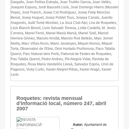
Gargallo
,
Joan Pellisa Estrada
,
Joan Trullén Garcia
,
Joan Vallès
,
Joaquim Espuny
,
Jordi Baucells Lluís
,
José Domingo Hierro (Mossèn
Pepe)
,
José Franch
,
Josep Cid Rodríguez
,
Josep Felip Monclús
Benet
,
Josep Huguet
,
Josep Poblet Tous
,
Josepa Canals
,
Juanito
Aragonés
,
Judit Tomé Monllaó
,
La Joca Club Alpí
,
Lira de Roquetes
,
Lluís Blanch Besolí
,
Lluís Salvadó Tenesa
,
Lolita Castellà
,
M. Jesús
Cervera
,
Manel Ferré
,
Manel Masià Marsà
,
Manel Solé
,
Manoli
Herrera Gòmez
,
Manolo Arrufat
,
Manolo Roé Beltrán
,
Marc Jornet
Niella
,
Marc Viñas Alcon
,
Mario Javaloyes
,
Miquel Alonso
,
Miquel
Torta
,
Observatori de l'Ebre
,
Oriol Hurtado Pruñonosa
,
Paco Tafalla
Querol
,
Parc Natural dels Ports
,
Patronat de Festes de Roquetes
,
Pau Tafalla Querol
,
Pedro Andreu
,
Pili Alegria Vidal
,
Revista de
Roquetes
,
Rosa Maria Vandellòs Lleixà
,
Salvador Espriu
,
Unió de
Pagesos
,
Vicky Curto
,
Xavier Alegret Ribas
,
Xavier Aragó
,
Xavier
Lerín
Roquetes: revista mensual
d'informació local, número 247, abril
2007
Autor:
Ajuntament de