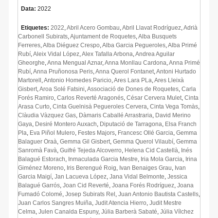
Data:
2022
Etiquetes:
2022
,
Abril Acero Gombau
,
Abril Llavat Rodríguez
,
Adrià
Carbonell Subirats
,
Ajuntament de Roquetes
,
Alba Busquets
Ferreres
,
Alba Diéguez Crespo
,
Alba Garcia Pegueroles
,
Alba Primé
Rubí
,
Aleix Vidal López
,
Alex Tafalla Arbona
,
Andrea Aguilar
Gheorghe
,
Anna Mengual Aznar
,
Anna Monllau Cardona
,
Anna Primé
Rubí
,
Anna Pruñonosa Peris
,
Anna Querol Fontanet
,
Antoni Hurtado
Martorell
,
Antonio Homedes Paricio
,
Ares Lara PLa
,
Ares Lleixà
Gisbert
,
Aroa Solé Fatsini
,
Associació de Dones de Roquetes
,
Carla
Forés Ramiro
,
Carlos Reverté Aragonés
,
César Cervera Mulet
,
Cinta
Arasa Curto
,
Cinta Guelnisà Pegueroles Cervera
,
Cinta Vega Tomàs
,
Clàudia Vàzquez Gas
,
Dàmaris Caballé Arrastraria
,
David Merino
Gaya
,
Desiré Montero Auxach
,
Diputació de Tarragona
,
Elsa Franch
Pla
,
Eva Piñol Mulero
,
Festes Majors
,
Francesc Ollé Garcia
,
Gemma
Balaguer Oraà
,
Gemma Gil Gisbert
,
Gemma Querol Vilaubí
,
Gemma
Sanromà Favà
,
Guifré Tejeda Alcoverro
,
Helena Cid Castellà
,
Inés
Balagué Estorach
,
Inmaculada Garcia Mestre
,
Iria Mola Garcia
,
Irina
Giménez Moreno
,
Iris Berengué Roig
,
Ivan Benaiges Grau
,
Ivan
Garcia Maigí
,
Jan Lacueva López
,
Jana Vidal Belmonte
,
Jessica
Balagué Garrós
,
Joan Cid Reverté
,
Joana Forés Rodríguez
,
Joana
Fumadó Colomé
,
Josep Subirats Rel
,
Juan Antonio Bautista Castells
,
Juan Carlos Sangres Muiña
,
Judit Atencia Hierro
,
Judit Mestre
Celma
,
Julen Canalda Espuny
,
Júlia Barberà Sabaté
,
Júlia Vílchez