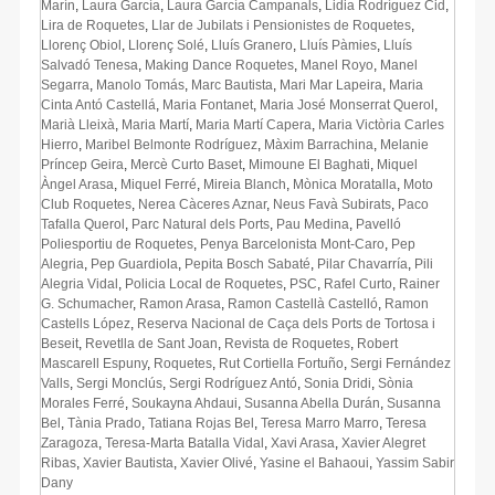
Marín
,
Laura García
,
Laura García Campanals
,
Lidia Rodríguez Cid
,
Lira de Roquetes
,
Llar de Jubilats i Pensionistes de Roquetes
,
Llorenç Obiol
,
Llorenç Solé
,
Lluís Granero
,
Lluís Pàmies
,
Lluís
Salvadó Tenesa
,
Making Dance Roquetes
,
Manel Royo
,
Manel
Segarra
,
Manolo Tomás
,
Marc Bautista
,
Mari Mar Lapeira
,
Maria
Cinta Antó Castellá
,
Maria Fontanet
,
Maria José Monserrat Querol
,
Marià Lleixà
,
Maria Martí
,
Maria Martí Capera
,
Maria Victòria Carles
Hierro
,
Maribel Belmonte Rodríguez
,
Màxim Barrachina
,
Melanie
Príncep Geira
,
Mercè Curto Baset
,
Mimoune El Baghati
,
Miquel
Àngel Arasa
,
Miquel Ferré
,
Mireia Blanch
,
Mònica Moratalla
,
Moto
Club Roquetes
,
Nerea Càceres Aznar
,
Neus Favà Subirats
,
Paco
Tafalla Querol
,
Parc Natural dels Ports
,
Pau Medina
,
Pavelló
Poliesportiu de Roquetes
,
Penya Barcelonista Mont-Caro
,
Pep
Alegria
,
Pep Guardiola
,
Pepita Bosch Sabaté
,
Pilar Chavarría
,
Pili
Alegria Vidal
,
Policia Local de Roquetes
,
PSC
,
Rafel Curto
,
Rainer
G. Schumacher
,
Ramon Arasa
,
Ramon Castellà Castelló
,
Ramon
Castells López
,
Reserva Nacional de Caça dels Ports de Tortosa i
Beseit
,
Revetlla de Sant Joan
,
Revista de Roquetes
,
Robert
Mascarell Espuny
,
Roquetes
,
Rut Cortiella Fortuño
,
Sergi Fernández
Valls
,
Sergi Monclús
,
Sergi Rodríguez Antó
,
Sonia Dridi
,
Sònia
Morales Ferré
,
Soukayna Ahdaui
,
Susanna Abella Durán
,
Susanna
Bel
,
Tània Prado
,
Tatiana Rojas Bel
,
Teresa Marro Marro
,
Teresa
Zaragoza
,
Teresa-Marta Batalla Vidal
,
Xavi Arasa
,
Xavier Alegret
Ribas
,
Xavier Bautista
,
Xavier Olivé
,
Yasine el Bahaoui
,
Yassim Sabir
Dany