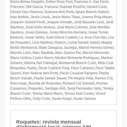
Elena Bielsa Gargallo
,
Esther Royo Font
,
Francesc A. Gas Ferré
,
Francesc Ollé Garcia
,
Francesc Subirats Rosiñol
,
Gerard Curto
,
Gerard Gas Vilanova
,
Gubiana dels Ports
,
Ignasi Blanch Gisbert
,
Ivan Beltrán
,
Jesús Llusià
,
Jesús Maria Tibau
,
Joanna Roig Mayor
,
Joaquim Gisbert Povill
,
Joaquin Domato
,
Jordi Baucells Lluís
,
Jordi
Martínez
,
Jordi Nolla Ventura
,
José Maria Colomer
,
José Montilla
Aguilera
,
Josep Ejarque
,
Josep Monclús Alemany
,
Josep Tomàs
Barberà
,
Josep Vallés
,
Judit Gràcia Castells
,
La Joca Club Alpí
,
Lira
de Roquetes
,
Lluís Martínez Sistach
,
Lluïsa Sampé Salaet
,
Magda
Boldó Montserrat
,
Maite Zaragoza Jauregui
,
Manoli Herrera Gòmez
,
Manolo León
,
Marc Bautista
,
Marc Suàrez Pla
,
Marcel Aleixendri
,
Maria Victòria Carles Hierro
,
Maribel Belmonte Rodríguez
,
Maribel
Gimeno
,
Marina Geli Fabregat
,
Montserrat Blanch Curto
,
Moto Club
Roquetes
,
Nadal
,
Òscar Cadiach Puig
,
Paco Cabanes
,
Paco Tafalla
Querol
,
Parc Natural dels Ports
,
Paula Casajust Sangres
,
Pepita
Bosch Sabaté
,
Pepita Sampé Salaet
,
Pili Alegria Vidal
,
Ramon Cid
,
Reis mags
,
Revista de Roquetes
,
Richard Cid Salvadó
,
Roman
Casanova
,
Roquetes
,
Santiago Añó
,
Sergi Fernández Valls
,
Teresa
Blanch Curto
,
Teresa Marro Marro
,
Teresa Solé Carles
,
Vicent
Pellicer Ollés
,
Vicky Curto
,
Xavier Aragó
,
Xavier Salinas
Roquetes: revista mensual
d'informació local, número 249,