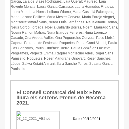
García
,
Laia de Biase Rodríguez
,
Laia Queralt Maureso
,
Laia
Reverté Mencia
,
Laura García Carrasco
,
Laura Homedes Filatova
,
Laura Mendieta Homs
,
Leliana Wiame
,
Maria Castellà Fàbregues
,
Maria Lozano Pellicer
,
Marta Mestre Cervera
,
Marta Parejo Alegret
,
Montserrat Amaré Valls
,
Nerea Lluís Fernández
,
Neus Altadill Rollán
,
Neus Gordó Forcada
,
Noèlia Gallardo Borràs
,
Noemí Llauradó Sans
,
Noemí Ramon Malràs
,
Núria Ejarque Ferreres
,
Núria Lorenzo
Casadó
,
Ona Arques Vallés
,
Ona Pegueroles Cervera
,
Paco Lleixà
Capera
,
Patronat de Festes de Roquetes
,
Paula Carot Altadill
,
Paula
Gas Gonzalvo
,
Paula Giménez Hierro
,
Paula González Lacueva
,
Programes
,
Projecte Emma
,
Raquel Montecino Adell
,
Roger Sans
Panisello
,
Roquetes
,
Roser Mangrané Ginovart
,
Roser Sànchez
López
,
Salwa Kejairi Amrani
,
Sara Sancho Torres
,
Susana Garcia
Panisello
El Consell Comarcal del Baix Ebre
lliura els setzens Premis de Recerca
2021.
Data:
03/12/2021