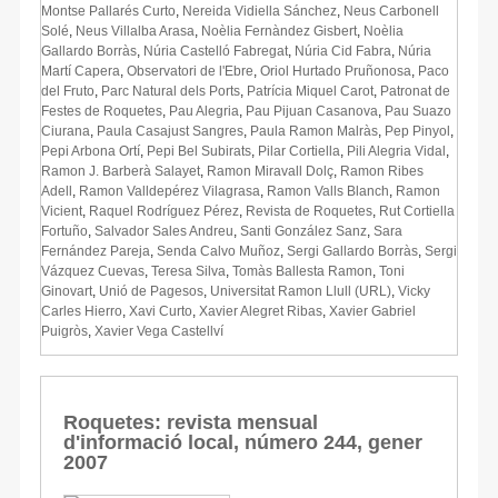
Montse Pallarés Curto
,
Nereida Vidiella Sánchez
,
Neus Carbonell
Solé
,
Neus Villalba Arasa
,
Noèlia Fernàndez Gisbert
,
Noèlia
Gallardo Borràs
,
Núria Castelló Fabregat
,
Núria Cid Fabra
,
Núria
Martí Capera
,
Observatori de l'Ebre
,
Oriol Hurtado Pruñonosa
,
Paco
del Fruto
,
Parc Natural dels Ports
,
Patrícia Miquel Carot
,
Patronat de
Festes de Roquetes
,
Pau Alegria
,
Pau Pijuan Casanova
,
Pau Suazo
Ciurana
,
Paula Casajust Sangres
,
Paula Ramon Malràs
,
Pep Pinyol
,
Pepi Arbona Ortí
,
Pepi Bel Subirats
,
Pilar Cortiella
,
Pili Alegria Vidal
,
Ramon J. Barberà Salayet
,
Ramon Miravall Dolç
,
Ramon Ribes
Adell
,
Ramon Valldepérez Vilagrasa
,
Ramon Valls Blanch
,
Ramon
Vicient
,
Raquel Rodríguez Pérez
,
Revista de Roquetes
,
Rut Cortiella
Fortuño
,
Salvador Sales Andreu
,
Santi González Sanz
,
Sara
Fernández Pareja
,
Senda Calvo Muñoz
,
Sergi Gallardo Borràs
,
Sergi
Vázquez Cuevas
,
Teresa Silva
,
Tomàs Ballesta Ramon
,
Toni
Ginovart
,
Unió de Pagesos
,
Universitat Ramon Llull (URL)
,
Vicky
Carles Hierro
,
Xavi Curto
,
Xavier Alegret Ribas
,
Xavier Gabriel
Puigròs
,
Xavier Vega Castellví
Roquetes: revista mensual
d'informació local, número 244, gener
2007