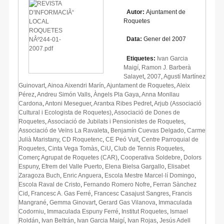
Autor:
Ajuntament de
Roquetes
Data:
Gener del 2007
Etiquetes:
Ivan Garcia
Maigí
,
Ramon J. Barberà
Salayet
,
2007
,
Agustí Martínez
Guinovart
,
Ainoa Aixendri Marín
,
Ajuntament de Roquetes
,
Aleix
Pérez
,
Andreu Simón Valls
,
Àngels Pla Gaya
,
Anna Monllau
Cardona
,
Antoni Meseguer
,
Arantxa Ribes Pedret
,
Arjub (Associació
Cultural i Ecologista de Roquetes)
,
Associació de Dones de
Roquetes
,
Associació de Jubilats i Pensionistes de Roquetes
,
Associació de Veïns La Ravaleta
,
Benjamín Cuevas Delgado
,
Carme
Julià Maristany
,
CD Roquetenc
,
CE Peó Vuit
,
Centre Parroquial de
Roquetes
,
Cinta Vega Tomàs
,
CiU
,
Club de Tennis Roquetes
,
Comerç Agrupat de Roquetes (CAR)
,
Cooperativa Soldebre
,
Dolors
Espuny
,
Efrem del Valle Puerto
,
Elena Bielsa Gargallo
,
Elisabet
Zaragoza Buch
,
Enric Anguera
,
Escola Mestre Marcel·lí Domingo
,
Escola Raval de Cristo
,
Fernando Romero Nofre
,
Ferran Sànchez
Cid
,
Francesc A. Gas Ferré
,
Francesc Casajust Sangres
,
Francis
Mangrané
,
Gemma Ginovart
,
Gerard Gas Vilanova
,
Immaculada
Codorniu
,
Immaculada Espuny Ferré
,
Institut Roquetes
,
Ismael
Roldán
,
Ivan Beltrán
,
Ivan Garcia Maigí
,
Ivan Rojas
,
Jesús Adell