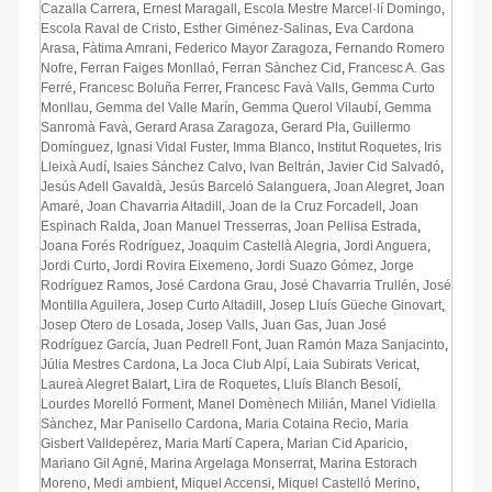
Cazalla Carrera
,
Ernest Maragall
,
Escola Mestre Marcel·lí Domingo
,
Escola Raval de Cristo
,
Esther Giménez-Salinas
,
Eva Cardona
Arasa
,
Fàtima Amrani
,
Federico Mayor Zaragoza
,
Fernando Romero
Nofre
,
Ferran Faiges Monllaó
,
Ferran Sànchez Cid
,
Francesc A. Gas
Ferré
,
Francesc Boluña Ferrer
,
Francesc Favà Valls
,
Gemma Curto
Monllau
,
Gemma del Valle Marín
,
Gemma Querol Vilaubí
,
Gemma
Sanromà Favà
,
Gerard Arasa Zaragoza
,
Gerard Pla
,
Guillermo
Domínguez
,
Ignasi Vidal Fuster
,
Imma Blanco
,
Institut Roquetes
,
Iris
Lleixà Audí
,
Isaies Sánchez Calvo
,
Ivan Beltrán
,
Javier Cid Salvadó
,
Jesús Adell Gavaldà
,
Jesús Barceló Salanguera
,
Joan Alegret
,
Joan
Amaré
,
Joan Chavarria Altadill
,
Joan de la Cruz Forcadell
,
Joan
Espinach Ralda
,
Joan Manuel Tresserras
,
Joan Pellisa Estrada
,
Joana Forés Rodríguez
,
Joaquim Castellà Alegria
,
Jordi Anguera
,
Jordi Curto
,
Jordi Rovira Eixemeno
,
Jordi Suazo Gómez
,
Jorge
Rodríguez Ramos
,
José Cardona Grau
,
José Chavarria Trullén
,
José
Montilla Aguilera
,
Josep Curto Altadill
,
Josep Lluís Güeche Ginovart
,
Josep Otero de Losada
,
Josep Valls
,
Juan Gas
,
Juan José
Rodríguez García
,
Juan Pedrell Font
,
Juan Ramón Maza Sanjacinto
,
Júlia Mestres Cardona
,
La Joca Club Alpí
,
Laia Subirats Vericat
,
Laureà Alegret Balart
,
Lira de Roquetes
,
Lluís Blanch Besolí
,
Lourdes Morelló Forment
,
Manel Domènech Milián
,
Manel Vidiella
Sànchez
,
Mar Panisello Cardona
,
Maria Cotaina Recio
,
Maria
Gisbert Valldepérez
,
Maria Martí Capera
,
Marian Cid Aparicio
,
Mariano Gil Agné
,
Marina Argelaga Monserrat
,
Marina Estorach
Moreno
,
Medi ambient
,
Miquel Accensi
,
Miquel Castelló Merino
,