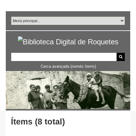
Salta
al
contingut
principal
Cerca avançada (només ítems)
Ítems (8 total)