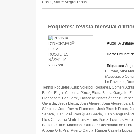
Costa
,
Xavier Alegret Ribas
Roquetes: revista mensual d'info
Autor:
Ajuntame
Data:
Octubre d
Etiquetes:
Àngel
Ciurana
,
Aitor Ma
(Associació Cultu
La Ravaleta
,
Brun
Tennis Roquetes
,
Club Voleibol Roquetes
,
Comerç Agru
Bellés
,
Edgar Chiconia Pérez
,
Elena Bielsa Gargallo
,
En
Francesc A. Gas Ferré
,
Francesc Benet Sànchez
,
France
Gavaldà
,
Jesús Lleixà
,
Joan Alegret
,
Joan Alegret Balart
Sánchez
,
Jordi Rovira Eixemeno
,
José Blanch Ribes
,
Jo
Sabaté
,
Juan José Rodríguez García
,
Juan Mangrané Va
Lluís Chavarría Martí
,
Lluís Fornés Pérez
,
Lourdes Morel
Bastons Curto
,
Mohamed Ourhour
,
Observatori de l'Ebre
Arbona Ortí
,
Pilar Puerto García
,
Ramon Castells López
,