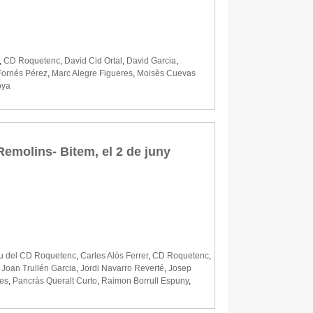
,
CD Roquetenc
,
David Cid Ortal
,
David Garcia
,
Fornés Pérez
,
Marc Alegre Figueres
,
Moisès Cuevas
oya
Remolins- Bitem, el 2 de juny
iu del CD Roquetenc
,
Carles Alòs Ferrer
,
CD Roquetenc
,
,
Joan Trullén Garcia
,
Jordi Navarro Reverté
,
Josep
res
,
Pancràs Queralt Curto
,
Raimon Borrull Espuny
,