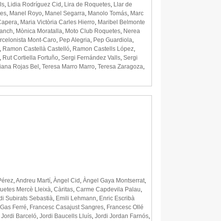
ls
,
Lidia Rodríguez Cid
,
Lira de Roquetes
,
Llar de
tes
,
Manel Royo
,
Manel Segarra
,
Manolo Tomás
,
Marc
Capera
,
Maria Victòria Carles Hierro
,
Maribel Belmonte
lanch
,
Mònica Moratalla
,
Moto Club Roquetes
,
Nerea
rcelonista Mont-Caro
,
Pep Alegria
,
Pep Guardiola
,
,
Ramon Castellà Castelló
,
Ramon Castells López
,
,
Rut Cortiella Fortuño
,
Sergi Fernández Valls
,
Sergi
iana Rojas Bel
,
Teresa Marro Marro
,
Teresa Zaragoza
,
Pérez
,
Andreu Martí
,
Àngel Cid
,
Àngel Gaya Montserrat
,
quetes Mercè Lleixà
,
Càritas
,
Carme Capdevila Palau
,
i Subirats Sebastià
,
Emili Lehmann
,
Enric Escribà
 Gas Ferré
,
Francesc Casajust Sangres
,
Francesc Ollé
,
Jordi Barceló
,
Jordi Baucells Lluís
,
Jordi Jordan Farnós
,