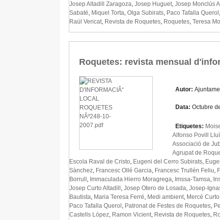
Josep Altadill Zaragoza
,
Josep Huguet
,
Josep Monclús 
Sabaté
,
Miquel Torta
,
Olga Subirats
,
Paco Tafalla Querol
Raül Vericat
,
Revista de Roquetes
,
Roquetes
,
Teresa Mo
Roquetes: revista mensual d'info
Autor:
Ajuntame
Data:
Octubre d
Etiquetes:
Mois
Alfonso Povill Llu
Associació de Jub
Agrupat de Roqu
Escola Raval de Cristo
,
Eugeni del Cerro Subirats
,
Eugen
Sànchez
,
Francesc Ollé Garcia
,
Francesc Trullén Feliu
,
F
Borrull
,
Immaculada Hierro Moragrega
,
Imssa-Tamsa
,
In
Josep Curto Altadill
,
Josep Otero de Losada
,
Josep-Igna
Bautista
,
Maria Teresa Ferré
,
Medi ambient
,
Mercè Curto
Paco Tafalla Querol
,
Patronat de Festes de Roquetes
,
Pe
Castells López
,
Ramon Vicient
,
Revista de Roquetes
,
Ro