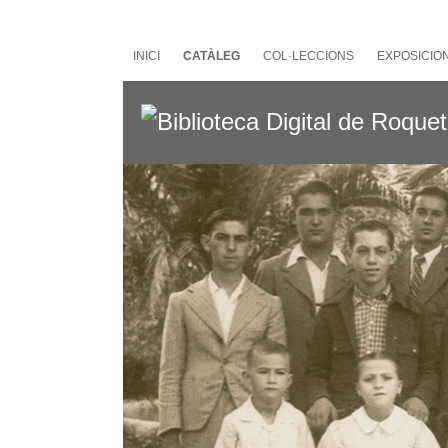
Salta
al
contingut
INICI
CATÀLEG
COL·LECCIONS
EXPOSICIO
principal