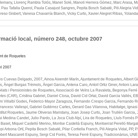
Alemany
,
Llorenç Rambla Tolós
,
Manel Solé
,
Manoli Herrera Gòmez
,
Marc Arasa
,
Ma
,
Pau Tafalla Querol
,
Paula Casajust Sangres
,
Pepita Bosch Sabaté
,
Pili Alegria Vi
reso Gisbert
,
Vanesa Chavarría Blanch
,
Vicky Curto
,
Xavier Alegret Ribas
,
Yolanda
rmació local, número 248, octubre 2007
nt de Roquetes
el 2007
es Cuevas Delgado
,
2007
,
Ainoa Aixendri Marín
,
Ajuntament de Roquetes
,
Albert G
ís
,
Àngel Burgas Trèmols
,
Àngel Garcia
,
Antena Caro
,
Antolí Ortiz Giner
,
Antoni Lar
ilats i Pensionistes de Roquetes
,
Associació de Veïns La Ravaleta
,
Begonya Ferré
etes (CAR)
,
Cristina Gabriel
,
Daniel Closa
,
David Cid Ortal
,
David Garcia Vallés
,
EB
i Villalbí Godes
,
Federico Mayor Zaragoza
,
Fernando Crespo Garcia
,
Fernando R
rancesc Vallespí
,
Gabriel Gutiérrez Cartes
,
Gerard Gas Vilanova
,
Habitatge
,
Ignasi
stitut Roquetes
,
Jaume Oliveras Maristany
,
Joan Josep Curto
,
Joan Trullén Garcia
,
si Medina Candel
,
Julio Pardo
,
La Joca Club Alpí
,
Lira de Roquetes
,
Lluís Fornés 
 Baset
,
Miquel Castelló Merino
,
Montse Castellà Espuny
,
Montserrat Perelló Margal
pi Arbona Ortí
,
Pepita Bosch Sabaté
,
Pilar Cortiella Franch
,
Pili Alegria Vidal
,
PP
,
P
bert Mascarell Espuny
,
Sergi Cid Forés
,
Teresa Ferré Espuny
,
Tradicionàrius
,
UNE