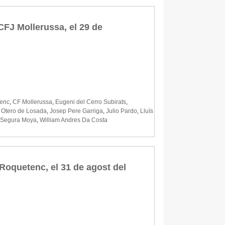
 CFJ Mollerussa, el 29 de
enc
,
CF Mollerussa
,
Eugeni del Cerro Subirats
,
 Otero de Losada
,
Josep Pere Garriga
,
Julio Pardo
,
Lluís
 Segura Moya
,
William Andres Da Costa
 Roquetenc, el 31 de agost del