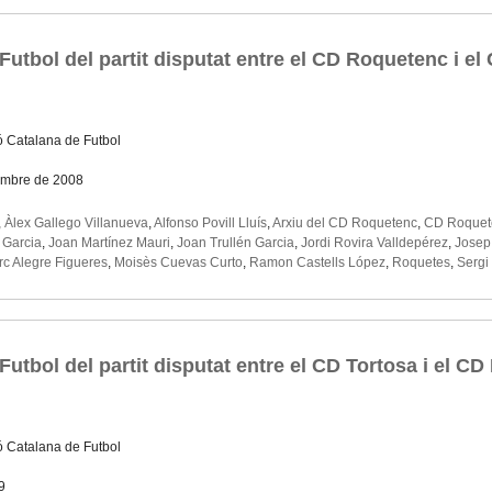
Futbol del partit disputat entre el CD Roquetenc i el
ó Catalana de Futbol
embre de 2008
,
Àlex Gallego Villanueva
,
Alfonso Povill Lluís
,
Arxiu del CD Roquetenc
,
CD Roquet
 Garcia
,
Joan Martínez Mauri
,
Joan Trullén Garcia
,
Jordi Rovira Valldepérez
,
Josep
c Alegre Figueres
,
Moisès Cuevas Curto
,
Ramon Castells López
,
Roquetes
,
Sergi
utbol del partit disputat entre el CD Tortosa i el CD
ó Catalana de Futbol
9