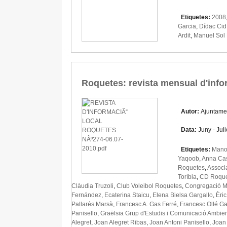
Etiquetes:
2008
Garcia
,
Dídac Cid
Ardit
,
Manuel Sol
Roquetes: revista mensual d'infor
Autor:
Ajuntame
Data:
Juny - Jul
Etiquetes:
Mano
Yaqoob
,
Anna Ca
Roquetes
,
Associ
Toríbia
,
CD Roque
Clàudia Truzoli
,
Club Voleibol Roquetes
,
Congregació M
Fernández
,
Ecaterina Staicu
,
Elena Bielsa Gargallo
,
Èri
Pallarés Marsà
,
Francesc A. Gas Ferré
,
Francesc Ollé Ga
Panisello
,
Graëlsia Grup d'Estudis i Comunicació Ambie
Alegret
,
Joan Alegret Ribas
,
Joan Antoni Panisello
,
Joan 