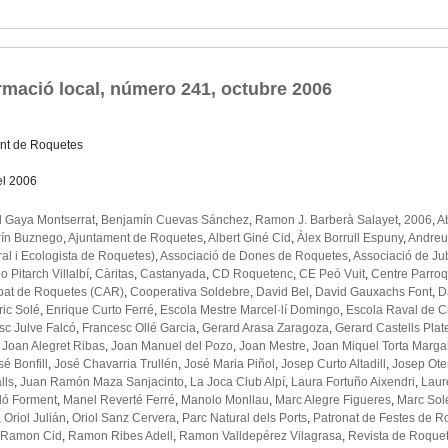
rmació local, número 241, octubre 2006
nt de Roquetes
el 2006
 Gaya Montserrat
,
Benjamín Cuevas Sánchez
,
Ramon J. Barberà Salayet
,
2006
,
Ab
rín Buznego
,
Ajuntament de Roquetes
,
Albert Giné Cid
,
Àlex Borrull Espuny
,
Andreu
ral i Ecologista de Roquetes)
,
Associació de Dones de Roquetes
,
Associació de Jub
o Pitarch Villalbí
,
Càritas
,
Castanyada
,
CD Roquetenc
,
CE Peó Vuit
,
Centre Parroq
pat de Roquetes (CAR)
,
Cooperativa Soldebre
,
David Bel
,
David Gauxachs Font
,
D
ric Solé
,
Enrique Curto Ferré
,
Escola Mestre Marcel·lí Domingo
,
Escola Raval de Cr
sc Julve Falcó
,
Francesc Ollé Garcia
,
Gerard Arasa Zaragoza
,
Gerard Castells Plat
,
Joan Alegret Ribas
,
Joan Manuel del Pozo
,
Joan Mestre
,
Joan Miquel Torta Marga
sé Bonfill
,
José Chavarria Trullén
,
José Maria Piñol
,
Josep Curto Altadill
,
Josep Ote
lls
,
Juan Ramón Maza Sanjacinto
,
La Joca Club Alpí
,
Laura Fortuño Aixendri
,
Laur
ló Forment
,
Manel Reverté Ferré
,
Manolo Monllau
,
Marc Alegre Figueres
,
Marc Solé
,
Oriol Julián
,
Oriol Sanz Cervera
,
Parc Natural dels Ports
,
Patronat de Festes de R
Ramon Cid
,
Ramon Ribes Adell
,
Ramon Valldepérez Vilagrasa
,
Revista de Roque