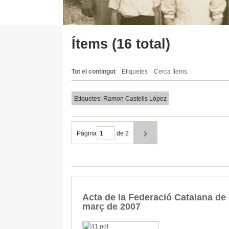
Ítems (16 total)
Tot el contingut
Etiquetes
Cerca ítems.
Etiquetes: Ramon Castells López
Pàgina
de 2
Acta de la Federació Catalana de F
març de 2007