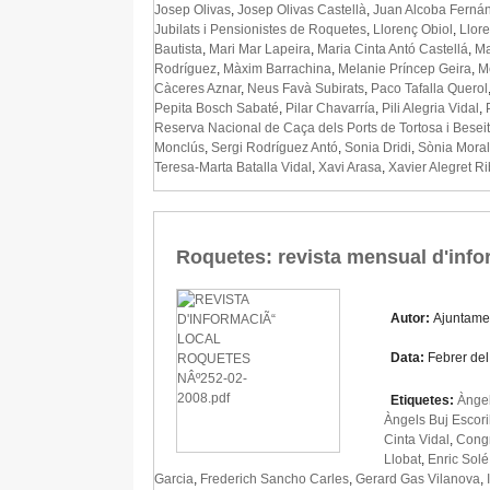
Josep Olivas
,
Josep Olivas Castellà
,
Juan Alcoba Ferná
Jubilats i Pensionistes de Roquetes
,
Llorenç Obiol
,
Llor
Bautista
,
Mari Mar Lapeira
,
Maria Cinta Antó Castellá
,
Ma
Rodríguez
,
Màxim Barrachina
,
Melanie Príncep Geira
,
M
Càceres Aznar
,
Neus Favà Subirats
,
Paco Tafalla Querol
Pepita Bosch Sabaté
,
Pilar Chavarría
,
Pili Alegria Vidal
,
Reserva Nacional de Caça dels Ports de Tortosa i Beseit
Monclús
,
Sergi Rodríguez Antó
,
Sonia Dridi
,
Sònia Moral
Teresa-Marta Batalla Vidal
,
Xavi Arasa
,
Xavier Alegret R
Roquetes: revista mensual d'info
Autor:
Ajuntame
Data:
Febrer de
Etiquetes:
Àngel
Àngels Buj Escor
Cinta Vidal
,
Congr
Llobat
,
Enric Solé
Garcia
,
Frederich Sancho Carles
,
Gerard Gas Vilanova
,