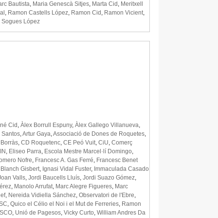
rc Bautista
,
Maria Genescà Sitjes
,
Marta Cid
,
Meritxell
dal
,
Ramon Castells López
,
Ramon Cid
,
Ramon Vicient
,
 Sogues López
iné Cid
,
Àlex Borrull Espuny
,
Àlex Gallego Villanueva
,
a Santos
,
Artur Gaya
,
Associació de Dones de Roquetes
,
 Borràs
,
CD Roquetenc
,
CE Peó Vuit
,
CiU
,
Comerç
IN
,
Eliseo Parra
,
Escola Mestre Marcel·lí Domingo
,
omero Nofre
,
Francesc A. Gas Ferré
,
Francesc Benet
 Blanch Gisbert
,
Ignasi Vidal Fuster
,
Immaculada Casado
Joan Valls
,
Jordi Baucells Lluís
,
Jordi Suazo Gómez
,
Pérez
,
Manolo Arrufat
,
Marc Alegre Figueres
,
Marc
ef
,
Nereida Vidiella Sánchez
,
Observatori de l'Ebre
,
SC
,
Quico el Célio el Noi i el Mut de Ferreries
,
Ramon
SCO
,
Unió de Pagesos
,
Vicky Curto
,
William Andres Da