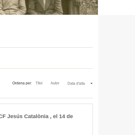
Ordena per:
Títol
Autor
Data d'alta
CF Jesús Catalònia , el 14 de