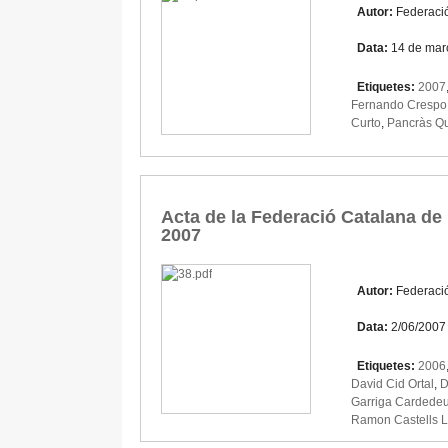
Autor:
Federaci
Data:
14 de mar
Etiquetes:
2007
Fernando Crespo
Curto
,
Pancràs Qu
Acta de la Federació Catalana de 
2007
Autor:
Federaci
Data:
2/06/2007
Etiquetes:
2006
David Cid Ortal
,
D
Garriga Cardede
Ramon Castells 