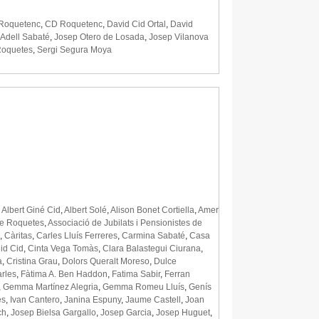
 Roquetenc
,
CD Roquetenc
,
David Cid Ortal
,
David
 Adell Sabaté
,
Josep Otero de Losada
,
Josep Vilanova
oquetes
,
Sergi Segura Moya
,
Albert Giné Cid
,
Albert Solé
,
Alison Bonet Cortiella
,
Amer
de Roquetes
,
Associació de Jubilats i Pensionistes de
,
Càritas
,
Carles Lluís Ferreres
,
Carmina Sabaté
,
Casa
id Cid
,
Cinta Vega Tomàs
,
Clara Balastegui Ciurana
,
a
,
Cristina Grau
,
Dolors Queralt Moreso
,
Dulce
rles
,
Fàtima A. Ben Haddon
,
Fatima Sabir
,
Ferran
,
Gemma Martínez Alegria
,
Gemma Romeu Lluís
,
Genís
es
,
Ivan Cantero
,
Janina Espuny
,
Jaume Castell
,
Joan
ch
,
Josep Bielsa Gargallo
,
Josep Garcia
,
Josep Huguet
,