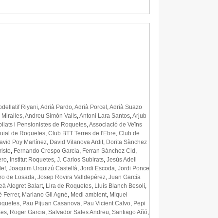
dellatif Riyani
,
Adrià Pardo
,
Adrià Porcel
,
Adrià Suazo
 Miralles
,
Andreu Simón Valls
,
Antoni Lara Santos
,
Arjub
ilats i Pensionistes de Roquetes
,
Associació de Veïns
uial de Roquetes
,
Club BTT Terres de l'Ebre
,
Club de
avid Poy Martínez
,
David Vilanova Ardit
,
Dorita Sànchez
isto
,
Fernando Crespo Garcia
,
Ferran Sànchez Cid
,
ero
,
Institut Roquetes
,
J. Carlos Subirats
,
Jesús Adell
lef
,
Joaquim Urquizú Castellà
,
Jordi Escoda
,
Jordi Ponce
ro de Losada
,
Josep Rovira Valldepérez
,
Juan García
eà Alegret Balart
,
Lira de Roquetes
,
Lluís Blanch Besolí
,
 Ferrer
,
Mariano Gil Agné
,
Medi ambient
,
Miquel
oquetes
,
Pau Pijuan Casanova
,
Pau Vicient Calvo
,
Pepi
tes
,
Roger Garcia
,
Salvador Sales Andreu
,
Santiago Añó
,