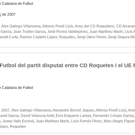
ó Catalana de Futbol
ç de 2007
,
Àlex Gallego Villanueva
,
Alfonso Povill Lluís
,
Arxiu del CD Roquetenc
,
CD Alcanar
 Garcia
,
Joan Trullén Garcia
,
Jordi Rovira Valldepérez
,
Juan Martínez Marín
,
Lluís 
eralt Curto
,
Ramon Castells López
,
Roquetes
,
Sergi Otero Ferrer
,
Sergi Segura M
Futbol del partit disputat entre CD Roquetes i el UE 
ó Catalana de Futbol
,
2007
,
Àlex Gallego Villanueva
,
Alexandre Borrull Jaques
,
Alfonso Povill Lluís
,
Arx
avid Garcia
,
David Vilanova Ardit
,
Eros Esquerre Lamas
,
Fernando Crespo Garcia
u
,
Josep Valls Escrivà
,
Juan Martínez Marín
,
Lluís Fornés Pérez
,
Marc Alegre Figue
López
,
Roquetes