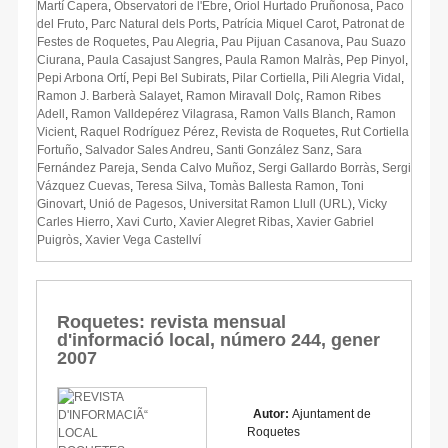
Martí Capera
,
Observatori de l'Ebre
,
Oriol Hurtado Pruñonosa
,
Paco
del Fruto
,
Parc Natural dels Ports
,
Patrícia Miquel Carot
,
Patronat de
Festes de Roquetes
,
Pau Alegria
,
Pau Pijuan Casanova
,
Pau Suazo
Ciurana
,
Paula Casajust Sangres
,
Paula Ramon Malràs
,
Pep Pinyol
,
Pepi Arbona Ortí
,
Pepi Bel Subirats
,
Pilar Cortiella
,
Pili Alegria Vidal
,
Ramon J. Barberà Salayet
,
Ramon Miravall Dolç
,
Ramon Ribes
Adell
,
Ramon Valldepérez Vilagrasa
,
Ramon Valls Blanch
,
Ramon
Vicient
,
Raquel Rodríguez Pérez
,
Revista de Roquetes
,
Rut Cortiella
Fortuño
,
Salvador Sales Andreu
,
Santi González Sanz
,
Sara
Fernández Pareja
,
Senda Calvo Muñoz
,
Sergi Gallardo Borràs
,
Sergi
Vázquez Cuevas
,
Teresa Silva
,
Tomàs Ballesta Ramon
,
Toni
Ginovart
,
Unió de Pagesos
,
Universitat Ramon Llull (URL)
,
Vicky
Carles Hierro
,
Xavi Curto
,
Xavier Alegret Ribas
,
Xavier Gabriel
Puigròs
,
Xavier Vega Castellví
Roquetes: revista mensual
d'informació local, número 244, gener
2007
Autor:
Ajuntament de
Roquetes