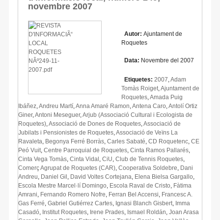
novembre 2007
Autor:
Ajuntament de
Roquetes
Data:
Novembre del 2007
Etiquetes:
2007
,
Adam
Tomàs Roiget
,
Ajuntament de
Roquetes
,
Amada Puig
Ibáñez
,
Andreu Martí
,
Anna Amaré Ramon
,
Antena Caro
,
Antolí Ortiz
Giner
,
Antoni Meseguer
,
Arjub (Associació Cultural i Ecologista de
Roquetes)
,
Associació de Dones de Roquetes
,
Associació de
Jubilats i Pensionistes de Roquetes
,
Associació de Veïns La
Ravaleta
,
Begonya Ferré Borràs
,
Carles Sabaté
,
CD Roquetenc
,
CE
Peó Vuit
,
Centre Parroquial de Roquetes
,
Cinta Ramos Pallarés
,
Cinta Vega Tomàs
,
Cinta Vidal
,
CiU
,
Club de Tennis Roquetes
,
Comerç Agrupat de Roquetes (CAR)
,
Cooperativa Soldebre
,
Dani
Andreu
,
Daniel Gil
,
David Voltes Cortejana
,
Elena Bielsa Gargallo
,
Escola Mestre Marcel·lí Domingo
,
Escola Raval de Cristo
,
Fàtima
Amrani
,
Fernando Romero Nofre
,
Ferran Bel Accensi
,
Francesc A.
Gas Ferré
,
Gabriel Gutiérrez Cartes
,
Ignasi Blanch Gisbert
,
Imma
Casadó
,
Institut Roquetes
,
Irene Prades
,
Ismael Roldán
,
Joan Arasa