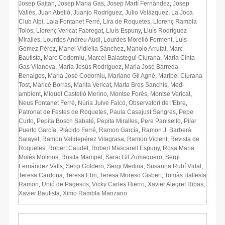
Josep Gaitan
,
Josep Maria Gas
,
Josep Martí Fernàndez
,
Josep
Vallés
,
Juan Abelló
,
Juanjo Rodríguez
,
Julio Velázquez
,
La Joca
Club Alpí
,
Laia Fontanet Ferré
,
Lira de Roquetes
,
Llorenç Rambla
Tolós
,
Llorenç Vericat Fabregat
,
Lluís Espuny
,
Lluís Rodríguez
Miralles
,
Lourdes Andreu Audí
,
Lourdes Morelló Forment
,
Luis
Gómez Pérez
,
Manel Vidiella Sànchez
,
Manolo Arrufat
,
Marc
Bautista
,
Marc Codorniu
,
Marcel Balastegui Ciurana
,
Maria Cinta
Gas Vilanova
,
Maria Jesús Rodríguez
,
Maria José Barreda
Benaiges
,
Maria José Codorniu
,
Mariano Gil Agné
,
Maribel Ciurana
Tost
,
Maricè Borràs
,
Marita Vericat
,
Marta Bres Sanchís
,
Medi
ambient
,
Miquel Castelló Merino
,
Montse Forés
,
Montse Vericat
,
Neus Fontanet Ferré
,
Núria Julve Falcó
,
Observatori de l'Ebre
,
Patronat de Festes de Roquetes
,
Paula Casajust Sangres
,
Pepe
Curto
,
Pepita Bosch Sabaté
,
Pepita Miralles
,
Pere Panisello
,
Pilar
Puerto García
,
Plàcido Ferré
,
Ramon García
,
Ramon J. Barberà
Salayet
,
Ramon Valldepérez Vilagrasa
,
Ramon Vicient
,
Revista de
Roquetes
,
Robert Caudet
,
Robert Mascarell Espuny
,
Rosa Maria
Molés Molinos
,
Rosita Mampel
,
Sarai Gil Zumaquero
,
Sergi
Fernández Valls
,
Sergi Goldero
,
Sergi Medina
,
Susanna Rubí Vidal
,
Teresa Cardona
,
Teresa Ebri
,
Teresa Moreso Gisbert
,
Tomàs Ballesta
Ramon
,
Unió de Pagesos
,
Vicky Carles Hierro
,
Xavier Alegret Ribas
,
Xavier Bautista
,
Ximo Rambla Manzano