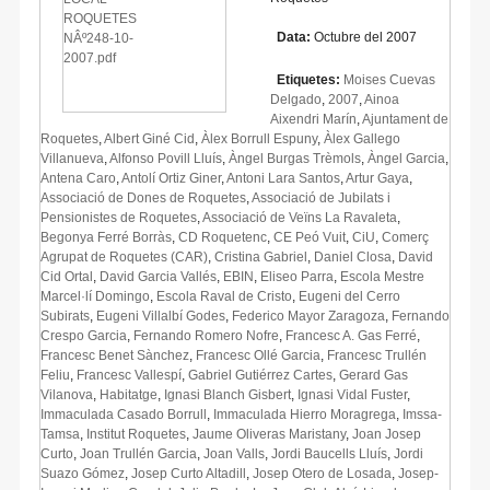
Data:
Octubre del 2007
Etiquetes:
Moises Cuevas
Delgado
,
2007
,
Ainoa
Aixendri Marín
,
Ajuntament de
Roquetes
,
Albert Giné Cid
,
Àlex Borrull Espuny
,
Àlex Gallego
Villanueva
,
Alfonso Povill Lluís
,
Àngel Burgas Trèmols
,
Àngel Garcia
,
Antena Caro
,
Antolí Ortiz Giner
,
Antoni Lara Santos
,
Artur Gaya
,
Associació de Dones de Roquetes
,
Associació de Jubilats i
Pensionistes de Roquetes
,
Associació de Veïns La Ravaleta
,
Begonya Ferré Borràs
,
CD Roquetenc
,
CE Peó Vuit
,
CiU
,
Comerç
Agrupat de Roquetes (CAR)
,
Cristina Gabriel
,
Daniel Closa
,
David
Cid Ortal
,
David Garcia Vallés
,
EBIN
,
Eliseo Parra
,
Escola Mestre
Marcel·lí Domingo
,
Escola Raval de Cristo
,
Eugeni del Cerro
Subirats
,
Eugeni Villalbí Godes
,
Federico Mayor Zaragoza
,
Fernando
Crespo Garcia
,
Fernando Romero Nofre
,
Francesc A. Gas Ferré
,
Francesc Benet Sànchez
,
Francesc Ollé Garcia
,
Francesc Trullén
Feliu
,
Francesc Vallespí
,
Gabriel Gutiérrez Cartes
,
Gerard Gas
Vilanova
,
Habitatge
,
Ignasi Blanch Gisbert
,
Ignasi Vidal Fuster
,
Immaculada Casado Borrull
,
Immaculada Hierro Moragrega
,
Imssa-
Tamsa
,
Institut Roquetes
,
Jaume Oliveras Maristany
,
Joan Josep
Curto
,
Joan Trullén Garcia
,
Joan Valls
,
Jordi Baucells Lluís
,
Jordi
Suazo Gómez
,
Josep Curto Altadill
,
Josep Otero de Losada
,
Josep-