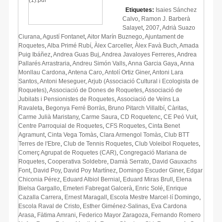
Etiquetes:
Isaies Sánchez
Calvo
,
Ramon J. Barberà
Salayet
,
2007
,
Adrià Suazo
Ciurana
,
Agustí Fontanet
,
Aitor Marín Buznego
,
Ajuntament de
Roquetes
,
Alba Primé Rubí
,
Àlex Carceller
,
Àlex Favà Buch
,
Amada
Puig Ibáñez
,
Andrea Guas Buj
,
Andrea Javaloyes Ferreres
,
Andrea
Pallarés Arrastraria
,
Andreu Simón Valls
,
Anna Garcia Gaya
,
Anna
Monllau Cardona
,
Antena Caro
,
Antolí Ortiz Giner
,
Antoni Lara
Santos
,
Antoni Meseguer
,
Arjub (Associació Cultural i Ecologista de
Roquetes)
,
Associació de Dones de Roquetes
,
Associació de
Jubilats i Pensionistes de Roquetes
,
Associació de Veïns La
Ravaleta
,
Begonya Ferré Borràs
,
Bruno Pitarch Villalbí
,
Càritas
,
Carme Julià Maristany
,
Carme Saura
,
CD Roquetenc
,
CE Peó Vuit
,
Centre Parroquial de Roquetes
,
CFS Roquetes
,
Cinta Benet
Agramunt
,
Cinta Vega Tomàs
,
Clara Armengol Tomàs
,
Club BTT
Terres de l'Ebre
,
Club de Tennis Roquetes
,
Club Voleibol Roquetes
,
Comerç Agrupat de Roquetes (CAR)
,
Congregació Mariana de
Roquetes
,
Cooperativa Soldebre
,
Damià Serrato
,
David Gauxachs
Font
,
David Poy
,
David Poy Martínez
,
Domingo Escuder Giner
,
Edgar
Chiconia Pérez
,
Eduard Albiol Bernial
,
Eduard Miras Brull
,
Elena
Bielsa Gargallo
,
Emeteri Fabregat Galcerà
,
Enric Solé
,
Enrique
Cazalla Carrera
,
Ernest Maragall
,
Escola Mestre Marcel·lí Domingo
,
Escola Raval de Cristo
,
Esther Giménez-Salinas
,
Eva Cardona
Arasa
,
Fàtima Amrani
,
Federico Mayor Zaragoza
,
Fernando Romero