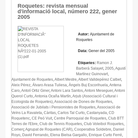
Roquetes: revista mensual
d'informació local, número 222, gener
2005
Autor:
Ajuntament de
Roquetes
Data:
Gener del 2005
Etiquetes:
Ramon J.
Barberà Salayet
,
2005
,
Agustí
Martínez Guinovart
,
Ajuntament de Roquetes
,
Albert Mestre
,
Albert Valldepérez Calbet
,
Aleix Pérez
,
Álvaro Arasa Tuliesa
,
Àngels Buj Escorihuela
,
Antena
Caro
,
Antolí Ortiz Giner
,
Antoni Lara Santos
,
Antoni Meseguer
,
Antoni
Querol Curto
,
Antonia Ocaña Martín
,
Arjub (Associació Cultural i
Ecologista de Roquetes)
,
Associació de Dones de Roquetes
,
Associació de Jubilats i Pensionistes de Roquetes
,
Associació de
Veïns La Ravaleta
,
Càritas
,
Carlos Tal Curto
,
Castanyada
,
CD
Roquetenc
,
CE Peó Vuit
,
Centre Parroquial de Roquetes
,
Club BTT
Terres de l'Ebre
,
Club de Tennis Roquetes
,
Club Voleibol Roquetes
,
Comerç Agrupat de Roquetes (CAR)
,
Cooperativa Soldebre
,
Daniel
Royo
,
David Ferrando
,
Elena Bielsa Gargallo
,
Enrique Curto Ferré
,