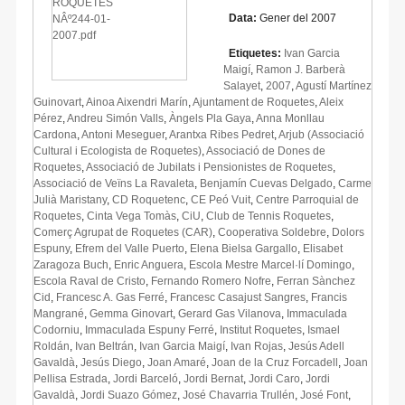
Data:
Gener del 2007
Etiquetes:
Ivan Garcia
Maigí
,
Ramon J. Barberà
Salayet
,
2007
,
Agustí Martínez
Guinovart
,
Ainoa Aixendri Marín
,
Ajuntament de Roquetes
,
Aleix
Pérez
,
Andreu Simón Valls
,
Àngels Pla Gaya
,
Anna Monllau
Cardona
,
Antoni Meseguer
,
Arantxa Ribes Pedret
,
Arjub (Associació
Cultural i Ecologista de Roquetes)
,
Associació de Dones de
Roquetes
,
Associació de Jubilats i Pensionistes de Roquetes
,
Associació de Veïns La Ravaleta
,
Benjamín Cuevas Delgado
,
Carme
Julià Maristany
,
CD Roquetenc
,
CE Peó Vuit
,
Centre Parroquial de
Roquetes
,
Cinta Vega Tomàs
,
CiU
,
Club de Tennis Roquetes
,
Comerç Agrupat de Roquetes (CAR)
,
Cooperativa Soldebre
,
Dolors
Espuny
,
Efrem del Valle Puerto
,
Elena Bielsa Gargallo
,
Elisabet
Zaragoza Buch
,
Enric Anguera
,
Escola Mestre Marcel·lí Domingo
,
Escola Raval de Cristo
,
Fernando Romero Nofre
,
Ferran Sànchez
Cid
,
Francesc A. Gas Ferré
,
Francesc Casajust Sangres
,
Francis
Mangrané
,
Gemma Ginovart
,
Gerard Gas Vilanova
,
Immaculada
Codorniu
,
Immaculada Espuny Ferré
,
Institut Roquetes
,
Ismael
Roldán
,
Ivan Beltrán
,
Ivan Garcia Maigí
,
Ivan Rojas
,
Jesús Adell
Gavaldà
,
Jesús Diego
,
Joan Amaré
,
Joan de la Cruz Forcadell
,
Joan
Pellisa Estrada
,
Jordi Barceló
,
Jordi Bernat
,
Jordi Caro
,
Jordi
Gavaldà
,
Jordi Suazo Gómez
,
José Chavarria Trullén
,
José Font
,