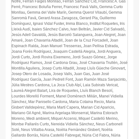
Nofre
,
Ferran Faiges Monllaó
,
Ferran Sànchez Cid
,
Francesc A. Gas
Ferré
,
Francesc Boluña Ferrer
,
Francesc Favà Valls
,
Gemma Curto
Monllau
,
Gemma del Valle Marín
,
Gemma Querol Vilaubí
,
Gemma
Sanromà Favà
,
Gerard Arasa Zaragoza
,
Gerard Pla
,
Guillermo
Domínguez
,
Ignasi Vidal Fuster
,
Imma Blanco
,
Institut Roquetes
,
Iris
Lleixà Audí
,
Isaies Sánchez Calvo
,
Ivan Beltrán
,
Javier Cid Salvadó
,
Jesús Adell Gavaldà
,
Jesús Barceló Salanguera
,
Joan Alegret
,
Joan
Amaré
,
Joan Chavarria Altadill
,
Joan de la Cruz Forcadell
,
Joan
Espinach Ralda
,
Joan Manuel Tresserras
,
Joan Pellisa Estrada
,
Joana Forés Rodríguez
,
Joaquim Castellà Alegria
,
Jordi Anguera
,
Jordi Curto
,
Jordi Rovira Eixemeno
,
Jordi Suazo Gómez
,
Jorge
Rodríguez Ramos
,
José Cardona Grau
,
José Chavarria Trullén
,
José
Montilla Aguilera
,
Josep Curto Altadill
,
Josep Lluís Güeche Ginovart
,
Josep Otero de Losada
,
Josep Valls
,
Juan Gas
,
Juan José
Rodríguez García
,
Juan Pedrell Font
,
Juan Ramón Maza Sanjacinto
,
Júlia Mestres Cardona
,
La Joca Club Alpí
,
Laia Subirats Vericat
,
Laureà Alegret Balart
,
Lira de Roquetes
,
Lluís Blanch Besolí
,
Lourdes Morelló Forment
,
Manel Domènech Milián
,
Manel Vidiella
Sànchez
,
Mar Panisello Cardona
,
Maria Cotaina Recio
,
Maria
Gisbert Valldepérez
,
Maria Martí Capera
,
Marian Cid Aparicio
,
Mariano Gil Agné
,
Marina Argelaga Monserrat
,
Marina Estorach
Moreno
,
Medi ambient
,
Miquel Accensi
,
Miquel Castelló Merino
,
Montse Pallarés Curto
,
Nereida Vidiella Sánchez
,
Neus Carbonell
Solé
,
Neus Villalba Arasa
,
Noèlia Fernàndez Gisbert
,
Noèlia
Gallardo Borràs
,
Núria Castelló Fabregat
,
Núria Cid Fabra
,
Núria