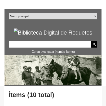
Salta
al
contingut
principal
Cerca avançada (només ítems)
Ítems (10 total)