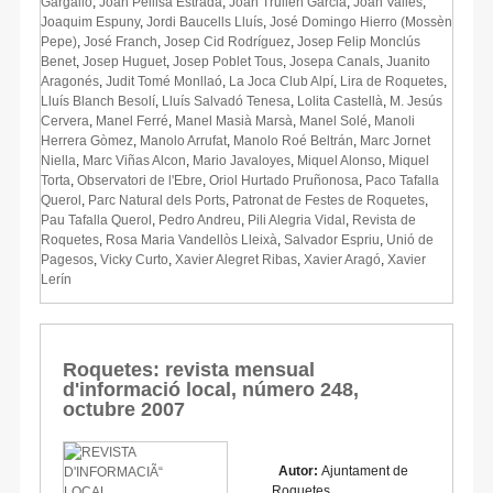
Gargallo
,
Joan Pellisa Estrada
,
Joan Trullén Garcia
,
Joan Vallès
,
Joaquim Espuny
,
Jordi Baucells Lluís
,
José Domingo Hierro (Mossèn
Pepe)
,
José Franch
,
Josep Cid Rodríguez
,
Josep Felip Monclús
Benet
,
Josep Huguet
,
Josep Poblet Tous
,
Josepa Canals
,
Juanito
Aragonés
,
Judit Tomé Monllaó
,
La Joca Club Alpí
,
Lira de Roquetes
,
Lluís Blanch Besolí
,
Lluís Salvadó Tenesa
,
Lolita Castellà
,
M. Jesús
Cervera
,
Manel Ferré
,
Manel Masià Marsà
,
Manel Solé
,
Manoli
Herrera Gòmez
,
Manolo Arrufat
,
Manolo Roé Beltrán
,
Marc Jornet
Niella
,
Marc Viñas Alcon
,
Mario Javaloyes
,
Miquel Alonso
,
Miquel
Torta
,
Observatori de l'Ebre
,
Oriol Hurtado Pruñonosa
,
Paco Tafalla
Querol
,
Parc Natural dels Ports
,
Patronat de Festes de Roquetes
,
Pau Tafalla Querol
,
Pedro Andreu
,
Pili Alegria Vidal
,
Revista de
Roquetes
,
Rosa Maria Vandellòs Lleixà
,
Salvador Espriu
,
Unió de
Pagesos
,
Vicky Curto
,
Xavier Alegret Ribas
,
Xavier Aragó
,
Xavier
Lerín
Roquetes: revista mensual
d'informació local, número 248,
octubre 2007
Autor:
Ajuntament de
Roquetes