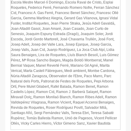
Escola Mestre Marcel·lí Domingo
,
Escola Raval de Cristo
,
Esplai
Roquetes
,
Federico Ferré
,
Fernando Romero Nofre
,
Ferran Sànchez
Cid
,
Francesc A. Gas Ferré
,
Francesc Benet Sànchez
,
Francesc Ollé
Garcia
,
Gemma Martínez Alegria
,
Gerard Gas Vilanova
,
Ignasi Vidal
Fuster
,
Institut Roquetes
,
Jean Pierre Straka
,
Jesús Adell Gavaldà
,
Joan Altadill Gasol
,
Joan Amaré
,
Joan Casado
,
Joan Curto de
Senesio
,
Joaquim Espuny Estrada (Dragó)
,
Joaquim Soler
,
Jordi
Escoda
,
Jordi Gordo Martorell
,
José Chavarria Trullén
,
José Font
,
Josep Adell
,
Josep del Valle Lara
,
Josep Ejarque
,
Josep Garcia
,
Josep Valls
,
Juan Cid
,
Juanjo Rodríguez
,
La Joca Club Alpí
,
Lidia
Saura Benaiges
,
Lira de Roquetes
,
Lluís Blanch Besolí
,
Luis Gómez
Pérez
,
Mª Rosa Sancho Baiges
,
Magda Boldó Montserrat
,
Manel
Bernial Vaquer
,
Manel Reverté Ferré
,
Mariano Gil Agné
,
Marita
Vericat
,
Marta Castell Fàbregues
,
Medi ambient
,
Montse Cardona
,
Núria Altadill Zaragoza
,
Observatori de l'Ebre
,
Paco Marro
,
Parc
Natural dels Ports
,
Patronat de Festes de Roquetes
,
Pepi Arbona
Ortí
,
Pere Mulet Gilabert
,
Rafel Balada
,
Ramon Benet
,
Ramon
Castells López
,
Ramon Cid
,
Ramon J. Barberà Salayet
,
Ramon
Miravall Dolç
,
Ramon Monllaó Blanch
,
Ramon Ribes Adell
,
Ramon
Valldepérez Vilagrasa
,
Ramon Vicient
,
Raquel Accensi Benaiges
,
Revista de Roquetes
,
Roser Rodríguez Povill
,
Salvador Milà
,
Santiago Añó
,
Sergi Fernández Valls
,
Teresa Ebri
,
Teresa Sabaté
Rupérez
,
Tomàs Ballesta Ramon
,
Unió de Pagesos
,
Vicent Pellicer
Ollés
,
Vicky Carles Hierro
,
Víctor Gimeno Sanz
,
Xavier Bautista