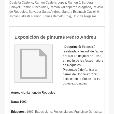
Castellà Castelló
,
Ramon Castells López
,
Ramon J. Barberà
Salayet
,
Ramon Ribes Adell
,
Ramon Valldepérez Vilagrasa
,
Revista
de Roquetes
,
Salvador Sales Andreu
,
Sandra Espinach Castellví
,
Tomàs Ballesta Ramon
,
Tomàs Barceló Roig
,
Unió de Pagesos
Exposición de pinturas Pedro Andreu
Descripció:
Exposició
realitzada a l'estudi de l'autor
del 8 al 13 de juliol de 1963,
en motiu de les festes majors
de Roquetes.
Presentació de l'artista a
càrrec de González Cirer. El
fullet conté el títol de les 19
obres exposades.
Autor:
Ajuntament de Roquetes
Data:
1993
Etiquetes:
1967
,
Exposicions
,
Festes Majors
,
Francisco González