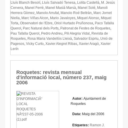
Lluís Blanch Besolí
,
Lluís Salvadó Tenesa
,
Lolita Castellà
,
M. Jesús
Cervera
,
Manel Ferré
,
Manel Masià Marsà
,
Manel Solé
,
Manoli
Herrera Gòmez
,
Manolo Arrufat
,
Manolo Roé Beltrán
,
Marc Jornet
Niella
,
Marc Viñas Alcon
,
Mario Javaloyes
,
Miquel Alonso
,
Miquel
Torta
,
Observatori de l'Ebre
,
Oriol Hurtado Pruñonosa
,
Paco Tafalla
Querol
,
Parc Natural dels Ports
,
Patronat de Festes de Roquetes
,
Pau Tafalla Querol
,
Pedro Andreu
,
Pili Alegria Vidal
,
Revista de
Roquetes
,
Rosa Maria Vandellòs Lleixà
,
Salvador Espriu
,
Unió de
Pagesos
,
Vicky Curto
,
Xavier Alegret Ribas
,
Xavier Aragó
,
Xavier
Lerín
Roquetes: revista mensual
d'informació local, número 237, maig
2006
Autor:
Ajuntament de
Roquetes
Data:
Maig del 2006
Etiquetes:
Ramon J.