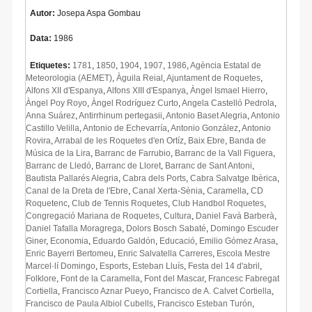
Autor:
Josepa Aspa Gombau
Data:
1986
Etiquetes:
1781
,
1850
,
1904
,
1907
,
1986
,
Agència Estatal de
Meteorologia (AEMET)
,
Àguila Reial
,
Ajuntament de Roquetes
,
Alfons XII d'Espanya
,
Alfons XIII d'Espanya
,
Àngel Ismael Hierro
,
Àngel Poy Royo
,
Àngel Rodríguez Curto
,
Angela Castelló Pedrola
,
Anna Suárez
,
Antirrhinum pertegasii
,
Antonio Baset Alegria
,
Antonio
Castillo Velilla
,
Antonio de Echevarría
,
Antonio González
,
Antonio
Rovira
,
Arrabal de les Roquetes d'en Ortíz
,
Baix Ebre
,
Banda de
Música de la Lira
,
Barranc de Farrubio
,
Barranc de la Vall Figuera
,
Barranc de Lledó
,
Barranc de Lloret
,
Barranc de Sant Antoni
,
Bautista Pallarés Alegria
,
Cabra dels Ports
,
Cabra Salvatge Ibèrica
,
Canal de la Dreta de l'Ebre
,
Canal Xerta-Sènia
,
Caramella
,
CD
Roquetenc
,
Club de Tennis Roquetes
,
Club Handbol Roquetes
,
Congregació Mariana de Roquetes
,
Cultura
,
Daniel Favà Barberà
,
Daniel Tafalla Moragrega
,
Dolors Bosch Sabaté
,
Domingo Escuder
Giner
,
Economia
,
Eduardo Galdón
,
Educació
,
Emilio Gómez Arasa
,
Enric Bayerri Bertomeu
,
Enric Salvatella Carreres
,
Escola Mestre
Marcel·lí Domingo
,
Esports
,
Esteban Lluís
,
Festa del 14 d'abril
,
Folklore
,
Font de la Caramella
,
Font del Mascar
,
Francesc Fabregat
Cortiella
,
Francisco Aznar Pueyo
,
Francisco de A. Calvet Cortiella
,
Francisco de Paula Albiol Cubells
,
Francisco Esteban Turón
,