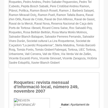
Roquetes
,
Pedro Andreu
,
Pedro Sabater Pegueroles
,
Pedro Tel
Cubedo
,
Pepita Bosch Sabaté
,
Pere Cristóbal Andreu Ramon
,
Plànol
,
Política
,
Ramon Bosch Rosell
,
Ramon J. Barberà Salayet
,
Ramon Miravall Dolç
,
Ramon Puell
,
Ramon Tafalla Buera
,
Raval
d'en Ortís
,
Raval de Cristo
,
Raval de Don Alfonso
,
Raval de Gasol
,
Raval de la Mercè
,
Raval Nova
,
Reserva Nacional de Caça dels
Ports de Tortosa i Beseit
,
Ricard Cirera Salse
,
Roc Salvadó Poy
,
Roquetes
,
Rosa Beltrán Beltrán
,
Rosa Maria Molés Molinos
,
Salvador Blanch Balaguer
,
Salvador Ferreres Ferrando
,
Salvador
Vives Durán
,
Societat cultural La Lira Roquetense
,
Societat de
Caçadors "La perdiz Roquetense"
,
Stella Matutina
,
Tomàs Barceló
Roig
,
Tomás Forés
,
Tomás Gisbert Fabregat
,
Tortosa
,
UEC Tortosa
,
Urbanisme
,
Vall Cervera
,
Vall de l'Ebre
,
Via Verda Val de Zafán
,
Vicente Escardó Pons
,
Vicente Ginovart
,
Vicente Zaragoza
,
Victòria
Sastre Estupiñá
,
Xavier Blanch Gisbert
Roquetes: revista mensual
d'informació local, número 249,
novembre 2007
Autor:
Ajuntament de