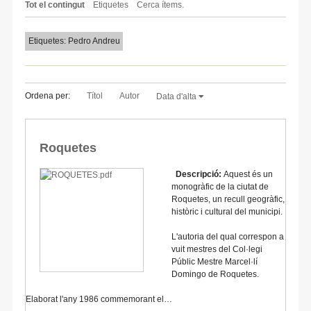
Tot el contingut
Etiquetes
Cerca ítems.
Etiquetes: Pedro Andreu
Ordena per:
Títol
Autor
Data d'alta
Roquetes
Descripció:
Aquest és un
monogràfic de la ciutat de
Roquetes, un recull geogràfic,
històric i cultural del municipi.
L'autoria del qual correspon a
vuit mestres del Col·legi
Públic Mestre Marcel·lí
Domingo de Roquetes.
Elaborat l'any 1986 commemorant el…