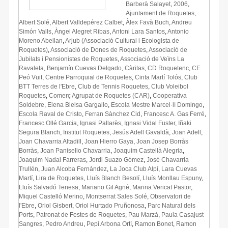
Barberà Salayet
,
2006
,
Ajuntament de Roquetes
,
Albert Solé
,
Albert Valldepérez Calbet
,
Àlex Favà Buch
,
Andreu
Simón Valls
,
Àngel Alegret Ribas
,
Antoni Lara Santos
,
Antonio
Moreno Abellan
,
Arjub (Associació Cultural i Ecologista de
Roquetes)
,
Associació de Dones de Roquetes
,
Associació de
Jubilats i Pensionistes de Roquetes
,
Associació de Veïns La
Ravaleta
,
Benjamín Cuevas Delgado
,
Càritas
,
CD Roquetenc
,
CE
Peó Vuit
,
Centre Parroquial de Roquetes
,
Cinta Martí Tolós
,
Club
BTT Terres de l'Ebre
,
Club de Tennis Roquetes
,
Club Voleibol
Roquetes
,
Comerç Agrupat de Roquetes (CAR)
,
Cooperativa
Soldebre
,
Elena Bielsa Gargallo
,
Escola Mestre Marcel·lí Domingo
,
Escola Raval de Cristo
,
Ferran Sànchez Cid
,
Francesc A. Gas Ferré
,
Francesc Ollé Garcia
,
Ignasi Pallarès
,
Ignasi Vidal Fuster
,
Iñaki
Segura Blanch
,
Institut Roquetes
,
Jesús Adell Gavaldà
,
Joan Adell
,
Joan Chavarria Altadill
,
Joan Hierro Gaya
,
Joan Josep Borràs
Borràs
,
Joan Panisello Chavarria
,
Joaquim Castellà Alegria
,
Joaquim Nadal Farreras
,
Jordi Suazo Gómez
,
José Chavarria
Trullén
,
Juan Alcoba Fernández
,
La Joca Club Alpí
,
Lara Cuevas
Martí
,
Lira de Roquetes
,
Lluís Blanch Besolí
,
Lluís Monllau Espuny
,
Lluís Salvadó Tenesa
,
Mariano Gil Agné
,
Marina Vericat Pastor
,
Miquel Castelló Merino
,
Montserrat Sales Solé
,
Observatori de
l'Ebre
,
Oriol Gisbert
,
Oriol Hurtado Pruñonosa
,
Parc Natural dels
Ports
,
Patronat de Festes de Roquetes
,
Pau Marzà
,
Paula Casajust
Sangres
,
Pedro Andreu
,
Pepi Arbona Ortí
,
Ramon Bonet
,
Ramon