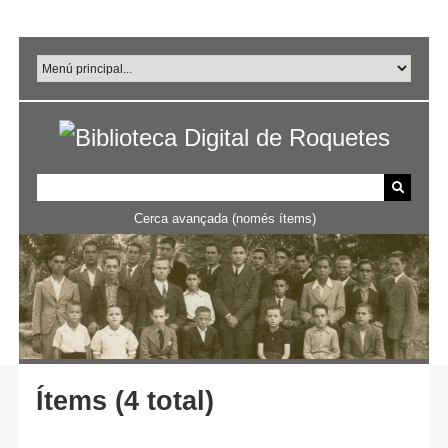
Salta
al
contingut
principal
Cerca avançada (només ítems)
Ítems (4 total)