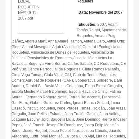
Roquetes
Data:
Novembre del 2007
Etiquetes:
2007
,
Adam
Tomàs Roiget
,
Ajuntament de
Roquetes
,
Amada Puig
Ibáñez
,
Andreu Martí
,
Anna Amaré Ramon
,
Antena Caro
,
Antolí Ortiz
Giner
,
Antoni Meseguer
,
Arjub (Associació Cultural i Ecologista de
Roquetes)
,
Associació de Dones de Roquetes
,
Associació de
Jubilats i Pensionistes de Roquetes
,
Associació de Veïns La
Ravaleta
,
Begonya Ferré Borràs
,
Carles Sabaté
,
CD Roquetenc
,
CE
Peó Vuit
,
Centre Parroquial de Roquetes
,
Cinta Ramos Pallarés
,
Cinta Vega Tomàs
,
Cinta Vidal
,
CiU
,
Club de Tennis Roquetes
,
Comerç Agrupat de Roquetes (CAR)
,
Cooperativa Soldebre
,
Dani
Andreu
,
Daniel Gil
,
David Voltes Cortejana
,
Elena Bielsa Gargallo
,
Escola Mestre Marcel·lí Domingo
,
Escola Raval de Cristo
,
Fàtima
Amrani
,
Fernando Romero Nofre
,
Ferran Bel Accensi
,
Francesc A.
Gas Ferré
,
Gabriel Gutiérrez Cartes
,
Ignasi Blanch Gisbert
,
Imma
Casadó
,
Institut Roquetes
,
Irene Prades
,
Ismael Roldán
,
Joan Arasa
Gargallo
,
Joan Pellisa Estrada
,
Joan Trullén Garcia
,
Joan Vallès
,
Joaquim Espuny
,
Jordi Baucells Lluís
,
José Domingo Hierro (Mossèn
Pepe)
,
José Franch
,
Josep Cid Rodríguez
,
Josep Felip Monclús
Benet
,
Josep Huguet
,
Josep Poblet Tous
,
Josepa Canals
,
Juanito
Aragonés
,
Judit Tomé Monllaó
,
La Joca Club Alpí
,
Lira de Roquetes
,