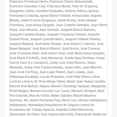
Francisco Fonollosa Hierro
,
Francisco Franco Bahamonde​​
,
Francisco González Cirer
,
Francisco Murall
,
Fulls de l'Espurna
,
Geografia
,
Grèvol
,
Handbol Roquetes
,
Història
,
Ibérica
,
Ignacio
Fernández Colavida
,
Ignasi Blanch Gisbert
,
Immaculada Segarra
Mestre
,
Isabel II reina d'Espanya
,
Jaime Rovira
,
Jesús Massip
Fonollosa
,
Joan Arasa Gargallo
,
Joan Cortiella Valmaña
,
Joan Hierro
Gaya
,
Joan Moreira
,
Joan Salvadó
,
Joaquim Blanch Bahima
,
Joaquim Castellà Alegria
,
Joaquim Chavarria Climent
,
Joaquim
Gisbert Povill
,
Joaquim Queralt Hierro
,
Joaquim Vidiella Vidiella
,
Joaquín Barberà
,
Jordi Itarte Àlvarez
,
José Antonio Codorniu
,
José
Baset Balagué
,
José Blanch Blanch
,
José Borrás
,
José Cervera
,
José Chavarría Adell
,
José Hierro Vidal
,
José Maria Arasa Gargallo
,
José María Cid Ariño
,
José Monserrat
,
Josefa Aspa Gombau
,
Josep
Garcia Sanz (Lo Canalero)
,
Josep Lluís Vidal Moreno
,
Josep
Miravalls
,
Josep Oriol Cardús Almeda
,
Josep Valls
,
Juan Alberich
,
Juan José Cid Roig
,
Juan Llatje Pedret
,
Juan Losada
,
Juan
Villalonga Escalada
,
Lira de Roquetes
,
Lluís Felip Alberca Silva
,
Lorenzo Llorens
,
M. Rosa Molas Vallvé
,
Manel Joan Suárez Guillén
,
Manolo Roé Beltrán
,
Mapes
,
Marcel·lí Domingo Sanjuán
,
Margarida
Puvill Baiges
,
Mariano Escartín Las Casas
,
Mariano Gil Agné
,
Martí
Poy Subirats
,
Mas de n'Ortís
,
Mateo Sabater
,
Miquel Maureso
Sànchez
,
Mn. Antoni Romanyà Pujó
,
Mont Caro
,
Montse Valldepérez
Valldepérez
,
Mutualidad Roquetense de Seguros contra los
Accidentes del Trabajo Agrícola
,
Nativitat Calbet Monserrat
,
Observatori de l'Ebre
,
Parc Natural dels Ports
,
Patronat de Festes de