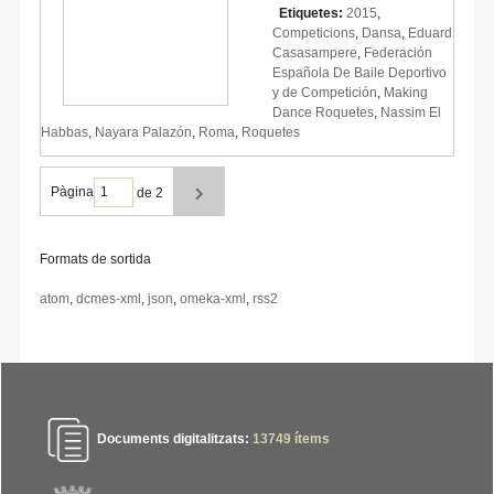
Etiquetes:
2015
,
Competicions
,
Dansa
,
Eduard
Casasampere
,
Federación
Española De Baile Deportivo
y de Competición
,
Making
Dance Roquetes
,
Nassim El
Habbas
,
Nayara Palazón
,
Roma
,
Roquetes
Pàgina
de 2
Formats de sortida
atom
,
dcmes-xml
,
json
,
omeka-xml
,
rss2
Documents digitalitzats:
13749
ítems