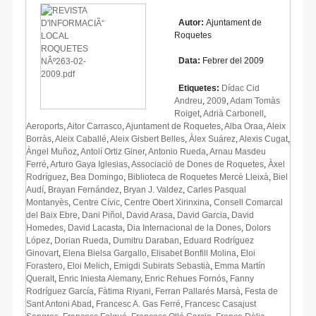
Autor:
Ajuntament de
Roquetes
Data:
Febrer del 2009
Etiquetes:
Dídac Cid
Andreu
,
2009
,
Adam Tomàs
Roiget
,
Adrià Carbonell
,
Aeroports
,
Aitor Carrasco
,
Ajuntament de Roquetes
,
Alba Oraa
,
Aleix
Borràs
,
Aleix Caballé
,
Aleix Gisbert Belles
,
Àlex Suárez
,
Alexis Cugat
,
Àngel Muñoz
,
Antolí Ortiz Giner
,
Antonio Rueda
,
Arnau Masdeu
Ferré
,
Arturo Gaya Iglesias
,
Associació de Dones de Roquetes
,
Àxel
Rodríguez
,
Bea Domingo
,
Biblioteca de Roquetes Mercè Lleixà
,
Biel
Audí
,
Brayan Fernández
,
Bryan J. Valdez
,
Carles Pasqual
Montanyès
,
Centre Cívic
,
Centre Obert Xirinxina
,
Consell Comarcal
del Baix Ebre
,
Dani Piñol
,
David Arasa
,
David Garcia
,
David
Homedes
,
David Lacasta
,
Dia Internacional de la Dones
,
Dolors
López
,
Dorian Rueda
,
Dumitru Daraban
,
Eduard Rodríguez
Ginovart
,
Elena Bielsa Gargallo
,
Elisabet Bonfill Molina
,
Eloi
Forastero
,
Eloi Melich
,
Emigdi Subirats Sebastià
,
Emma Martín
Queralt
,
Enric Iniesta Alemany
,
Enric Rehues Fornós
,
Fanny
Rodríguez García
,
Fàtima Riyani
,
Ferran Pallarés Marsà
,
Festa de
Sant Antoni Abad
,
Francesc A. Gas Ferré
,
Francesc Casajust