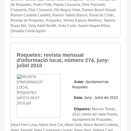
de Roquetes
,
Pedro Prats
,
Pepita Chavarría
,
Pere Panisello
Chavarría
,
Pilar Chavarría
,
Pili Alegria Vidal
,
Ramon Bosch Rosell
,
Ramon Castellà Castelló
,
Ramon Tafalla Blanch
,
Raval de Cristo
,
Revista de Roquetes
,
Roquetes
,
Shirley Espuny Martínez
,
Tatiana
Rojas Bel
,
Vicky Adell Bonfill
,
Vicky Curto
,
Xavier Alegret Ribas
,
Zenaida Cerdà Aguiló
Roquetes: revista mensual
d'informació local, número 274, juny-
juliol 2010
Autor:
Ajuntament de
Roquetes
Data:
Juny - Juliol del 2010
Etiquetes:
Manolo Tomás
,
2010
,
Adela del Valle Puerto
,
Ajuntament de Roquetes
,
Albert Ferri Losa
,
Albert Giné Cid
,
Albert Solé
,
Alison Bonet Cortiella
,
Amer Yaqoob
,
Anna Casanova Lozano
,
Anna Sanz
,
Antena Caro
,