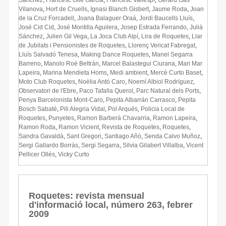
Vilanova
,
Hort de Cruells
,
Ignasi Blanch Gisbert
,
Jaume Roda
,
Joan
de la Cruz Forcadell
,
Joana Balaguer Oraá
,
Jordi Baucells Lluís
,
José Cid Cid
,
José Montilla Aguilera
,
Josep Estrada Ferrando
,
Julià
Sánchez
,
Julien Gil Vega
,
La Joca Club Alpí
,
Lira de Roquetes
,
Llar
de Jubilats i Pensionistes de Roquetes
,
Llorenç Vericat Fabregat
,
Lluís Salvadó Tenesa
,
Making Dance Roquetes
,
Manel Segarra
Barreno
,
Manolo Roé Beltrán
,
Marcel Balastegui Ciurana
,
Mari Mar
Lapeira
,
Marina Mendieta Homs
,
Medi ambient
,
Mercè Curto Baset
,
Moto Club Roquetes
,
Noèlia Antó Caro
,
Noemí Albiol Rodríguez
,
Observatori de l'Ebre
,
Paco Tafalla Querol
,
Parc Natural dels Ports
,
Penya Barcelonista Mont-Caro
,
Pepita Albarrán Carrasco
,
Pepita
Bosch Sabaté
,
Pili Alegria Vidal
,
Pol Arqués
,
Policia Local de
Roquetes
,
Punyetes
,
Ramon Barberà Chavarria
,
Ramon Lapeira
,
Ramon Roda
,
Ramon Vicient
,
Revista de Roquetes
,
Roquetes
,
Sandra Gavaldà
,
Sant Gregori
,
Santiago Añó
,
Senda Calvo Muñoz
,
Sergi Gallardo Borràs
,
Sergi Segarra
,
Silvia Gilabert Villalba
,
Vicent
Pellicer Ollés
,
Vicky Curto
Roquetes: revista mensual
d'informació local, número 263, febrer
2009