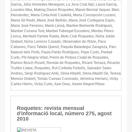
Garcia
,
Júlia Homedes Meseguer
,
La Joca Club Alpí
,
Laura García
,
Lourdes Alba
,
Making Dance Roquetes
,
Manel Bernial Vaquer
,
Marc
Hernández
,
Maria Cinta Antó Castellá
,
Maria Concepción Lozano
,
Maria Gil Redó
,
Maria José Beltrán
,
Maria José Cortegana Espin
,
Maria José Ferreres
,
Marià Lleixà
,
Maribel Belmonte Rodríguez
,
Maribel Ciurana Tost
,
Maribel Fabregat Escudero
,
Mentxu Pérez-
Llorca
,
Meritxell Farlete Ralda
,
Moto Club Roquetes
,
Núria Julián
Gisbert
,
Núria Lorenzo Casadó
,
Observatori de l'Ebre
,
Paco
Cabanes
,
Paco Tafalla Querol
,
Paquita Balastegui Zaragoza
,
Parc
Natural dels Ports
,
Paula Pardo Rodríguez
,
Pepe Curto
,
Piedad
Curto
,
Pili Alegria Vidal
,
Premi de Pintura Ciutat de Roquetes
,
Ramon Bosch Rosell
,
Revista de Roquetes
,
Ricard Terraza
,
Ricardo
Trullén Llatse
,
Roquetes
,
Rut Cortiella Fortuño
,
Salvador Sales
Andreu
,
Sergi Rodríguez Antó
,
Silvia Altadill
,
Silvia Altadill Gil
,
Teresa
Moreso Gisbert
,
Tomàs Cuevas Coronado
,
Verònica Herranz
,
Vicky
Carles Hierro
,
Vicky Curto
,
Xavi Grau
,
Xavier Alegret Ribas
Roquetes: revista mensual
d'informació local, número 275, agost
2010