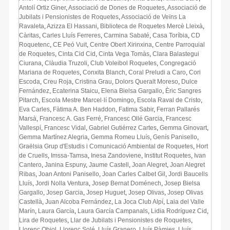
Antolí Ortiz Giner
,
Associació de Dones de Roquetes
,
Associació de
Jubilats i Pensionistes de Roquetes
,
Associació de Veïns La
Ravaleta
,
Azizza El Hassani
,
Biblioteca de Roquetes Mercè Lleixà
,
Càritas
,
Carles Lluís Ferreres
,
Carmina Sabaté
,
Casa Toríbia
,
CD
Roquetenc
,
CE Peó Vuit
,
Centre Obert Xirinxina
,
Centre Parroquial
de Roquetes
,
Cinta Cid Cid
,
Cinta Vega Tomàs
,
Clara Balastegui
Ciurana
,
Clàudia Truzoli
,
Club Voleibol Roquetes
,
Congregació
Mariana de Roquetes
,
Conxita Blanch
,
Coral Preludi a Caro
,
Cori
Escoda
,
Creu Roja
,
Cristina Grau
,
Dolors Queralt Moreso
,
Dulce
Fernández
,
Ecaterina Staicu
,
Elena Bielsa Gargallo
,
Èric Sangres
Pitarch
,
Escola Mestre Marcel·lí Domingo
,
Escola Raval de Cristo
,
Eva Carles
,
Fàtima A. Ben Haddon
,
Fatima Sabir
,
Ferran Pallarés
Marsà
,
Francesc A. Gas Ferré
,
Francesc Ollé Garcia
,
Francesc
Vallespí
,
Francesc Vidal
,
Gabriel Gutiérrez Cartes
,
Gemma Ginovart
,
Gemma Martínez Alegria
,
Gemma Romeu Lluís
,
Genís Panisello
,
Graëlsia Grup d'Estudis i Comunicació Ambiental de Roquetes
,
Hort
de Cruells
,
Imssa-Tamsa
,
Inesa Zandoviene
,
Institut Roquetes
,
Ivan
Cantero
,
Janina Espuny
,
Jaume Castell
,
Joan Alegret
,
Joan Alegret
Ribas
,
Joan Antoni Panisello
,
Joan Carles Calbet Gil
,
Jordi Baucells
Lluís
,
Jordi Nolla Ventura
,
Josep Bernat Doménech
,
Josep Bielsa
Gargallo
,
Josep Garcia
,
Josep Huguet
,
Josep Olivas
,
Josep Olivas
Castellà
,
Juan Alcoba Fernández
,
La Joca Club Alpí
,
Laia del Valle
Marín
,
Laura García
,
Laura García Campanals
,
Lidia Rodríguez Cid
,
Lira de Roquetes
,
Llar de Jubilats i Pensionistes de Roquetes
,
Llorenç Obiol
,
Llorenç Solé
,
Lluís Granero
,
Lluís Pàmies
,
Lluís