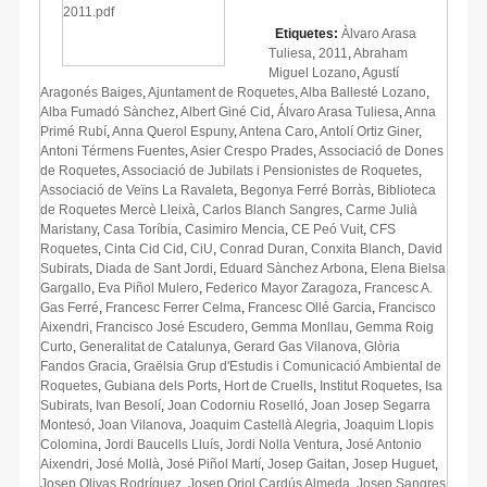
Etiquetes:
Àlvaro Arasa
Tuliesa
,
2011
,
Abraham
Miguel Lozano
,
Agustí
Aragonés Baiges
,
Ajuntament de Roquetes
,
Alba Ballesté Lozano
,
Alba Fumadó Sànchez
,
Albert Giné Cid
,
Álvaro Arasa Tuliesa
,
Anna
Primé Rubí
,
Anna Querol Espuny
,
Antena Caro
,
Antolí Ortiz Giner
,
Antoni Térmens Fuentes
,
Asier Crespo Prades
,
Associació de Dones
de Roquetes
,
Associació de Jubilats i Pensionistes de Roquetes
,
Associació de Veïns La Ravaleta
,
Begonya Ferré Borràs
,
Biblioteca
de Roquetes Mercè Lleixà
,
Carlos Blanch Sangres
,
Carme Julià
Maristany
,
Casa Toríbia
,
Casimiro Mencia
,
CE Peó Vuit
,
CFS
Roquetes
,
Cinta Cid Cid
,
CiU
,
Conrad Duran
,
Conxita Blanch
,
David
Subirats
,
Diada de Sant Jordi
,
Eduard Sànchez Arbona
,
Elena Bielsa
Gargallo
,
Eva Piñol Mulero
,
Federico Mayor Zaragoza
,
Francesc A.
Gas Ferré
,
Francesc Ferrer Celma
,
Francesc Ollé Garcia
,
Francisco
Aixendri
,
Francisco José Escudero
,
Gemma Monllau
,
Gemma Roig
Curto
,
Generalitat de Catalunya
,
Gerard Gas Vilanova
,
Glòria
Fandos Gracia
,
Graëlsia Grup d'Estudis i Comunicació Ambiental de
Roquetes
,
Gubiana dels Ports
,
Hort de Cruells
,
Institut Roquetes
,
Isa
Subirats
,
Ivan Besolí
,
Joan Codorniu Roselló
,
Joan Josep Segarra
Montesó
,
Joan Vilanova
,
Joaquim Castellà Alegria
,
Joaquim Llopis
Colomina
,
Jordi Baucells Lluís
,
Jordi Nolla Ventura
,
José Antonio
Aixendri
,
José Mollà
,
José Piñol Martí
,
Josep Gaitan
,
Josep Huguet
,
Josep Olivas Rodríguez
,
Josep Oriol Cardús Almeda
,
Josep Sangres