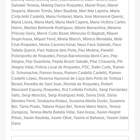
Salvadó Tenesa
,
Making Dance Roquetes
,
Manel Royo
,
Manel
Segarra
,
Manolo Tomás
,
Marc Bautista
,
Mari Mar Lapeira
,
Maria
Cinta Antó Castellá
,
Maria Fontanet
,
Maria José Monserrat Querol
,
Marià Lleixà
,
Maria Martí
,
Maria Martí Capera
,
Maria Victòria Carles
Hierro
,
Maribel Belmonte Rodríguez
,
Màxim Barrachina
,
Melanie
Príncep Geira
,
Mercè Curto Baset
,
Mimoune El Baghati
,
Miquel
Àngel Arasa
,
Miquel Ferré
,
Mireia Blanch
,
Mònica Moratalla
,
Moto
Club Roquetes
,
Nerea Càceres Aznar
,
Neus Favà Subirats
,
Paco
Tafalla Querol
,
Parc Natural dels Ports
,
Pau Medina
,
Pavelló
Poliesportiu de Roquetes
,
Penya Barcelonista Mont-Caro
,
Pep
Alegria
,
Pep Guardiola
,
Pepita Bosch Sabaté
,
Pilar Chavarría
,
Pili
Alegria Vidal
,
Policia Local de Roquetes
,
PSC
,
Rafel Curto
,
Rainer
G. Schumacher
,
Ramon Arasa
,
Ramon Castellà Castelló
,
Ramon
Castells López
,
Reserva Nacional de Caça dels Ports de Tortosa i
Beseit
,
Revetlla de Sant Joan
,
Revista de Roquetes
,
Robert
Mascarell Espuny
,
Roquetes
,
Rut Cortiella Fortuño
,
Sergi Fernández
Valls
,
Sergi Monclús
,
Sergi Rodríguez Antó
,
Sonia Dridi
,
Sònia
Morales Ferré
,
Soukayna Ahdaui
,
Susanna Abella Durán
,
Susanna
Bel
,
Tània Prado
,
Tatiana Rojas Bel
,
Teresa Marro Marro
,
Teresa
Zaragoza
,
Teresa-Marta Batalla Vidal
,
Xavi Arasa
,
Xavier Alegret
Ribas
,
Xavier Bautista
,
Xavier Olivé
,
Yasine el Bahaoui
,
Yassim Sabir
Dany