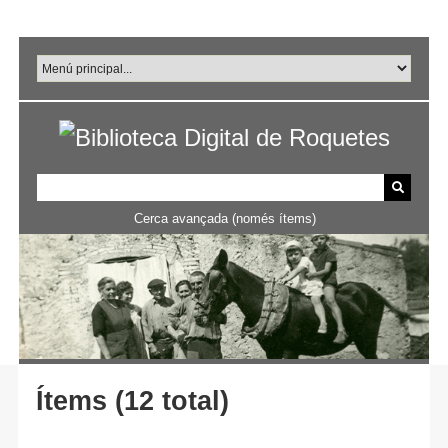
Salta
al
contingut
principal
Cerca avançada (només ítems)
Ítems (12 total)