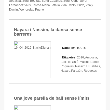
Sebastià
,
Sergi Bouzas
,
Sergi Cabanes
,
Sergi Curto
,
Sergi
Fernández Valls
,
Teresa-Marta Batalla Vidal
,
Vicky Curto
,
Vitaly
Domin
,
Wenceslao Puerto
Nayara i Nassim, la dansa sense
barreres
Data:
19/04/2016
Etiquetes:
2016
,
Amposta
,
Balls de Saló
,
Making Dance
Roquetes
,
Nassim El Habbas
,
Nayara Palazón
,
Roquetes
Una jove parella de ball sense límits