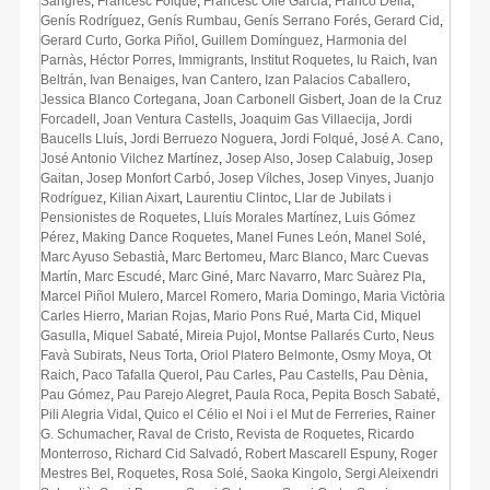
Sangres
,
Francesc Folqué
,
Francesc Ollé Garcia
,
Franco Dèlia
,
Genís Rodríguez
,
Genís Rumbau
,
Genís Serrano Forés
,
Gerard Cid
,
Gerard Curto
,
Gorka Piñol
,
Guillem Domínguez
,
Harmonia del
Parnàs
,
Héctor Porres
,
Immigrants
,
Institut Roquetes
,
Iu Raich
,
Ivan
Beltrán
,
Ivan Benaiges
,
Ivan Cantero
,
Izan Palacios Caballero
,
Jessica Blanco Cortegana
,
Joan Carbonell Gisbert
,
Joan de la Cruz
Forcadell
,
Joan Ventura Castells
,
Joaquim Gas Villaecija
,
Jordi
Baucells Lluís
,
Jordi Berruezo Noguera
,
Jordi Folqué
,
José A. Cano
,
José Antonio Vilchez Martínez
,
Josep Also
,
Josep Calabuig
,
Josep
Gaitan
,
Josep Monfort Carbó
,
Josep Vílches
,
Josep Vinyes
,
Juanjo
Rodríguez
,
Kilian Aixart
,
Laurentiu Clintoc
,
Llar de Jubilats i
Pensionistes de Roquetes
,
Lluís Morales Martínez
,
Luis Gómez
Pérez
,
Making Dance Roquetes
,
Manel Funes León
,
Manel Solé
,
Marc Ayuso Sebastià
,
Marc Bertomeu
,
Marc Blanco
,
Marc Cuevas
Martín
,
Marc Escudé
,
Marc Giné
,
Marc Navarro
,
Marc Suàrez Pla
,
Marcel Piñol Mulero
,
Marcel Romero
,
Maria Domingo
,
Maria Victòria
Carles Hierro
,
Marian Rojas
,
Mario Pons Rué
,
Marta Cid
,
Miquel
Gasulla
,
Miquel Sabaté
,
Mireia Pujol
,
Montse Pallarés Curto
,
Neus
Favà Subirats
,
Neus Torta
,
Oriol Platero Belmonte
,
Osmy Moya
,
Ot
Raich
,
Paco Tafalla Querol
,
Pau Carles
,
Pau Castells
,
Pau Dènia
,
Pau Gómez
,
Pau Parejo Alegret
,
Paula Roca
,
Pepita Bosch Sabaté
,
Pili Alegria Vidal
,
Quico el Célio el Noi i el Mut de Ferreries
,
Rainer
G. Schumacher
,
Raval de Cristo
,
Revista de Roquetes
,
Ricardo
Monterroso
,
Richard Cid Salvadó
,
Robert Mascarell Espuny
,
Roger
Mestres Bel
,
Roquetes
,
Rosa Solé
,
Saoka Kingolo
,
Sergi Aleixendri