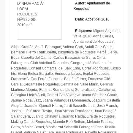
Autor:
Ajuntament de
Roquetes
Data:
Agost del 2010
Etiquetes:
Miguel Àngel del
Valle
,
2010
,
Adrià Carles
,
Ajuntament de Roquetes
,
Albert Orduña
,
Anaïs Berengué
,
Antena Caro
,
Antolí Ortiz Giner
,
Bernabé Hierro Fontcuberta
,
Biblioteca de Roquetes Mercè Lleixà
,
Bous
,
Capella del Carme
,
Carles Bassaganya Serra
,
Cinta
Fàbregues
,
Club Voleibol Roquetes
,
Congregació Mariana de
Roquetes
,
Consell Comarcal del Baix Ebre
,
Coral Rodríguez
,
Cosso
Iris
,
Elena Bielsa Gargallo
,
Enriqueta Layos
,
Esplai Roquetes
,
Francesc A. Gas Ferré
,
Francesc Boluña Ferrer
,
Francesc Ollé
Garcia
,
Gegants de Roquetes
,
Gemma del Valle Marín
,
Gemma
Martínez Alegria
,
Gemma Romeu Lluís
,
Generalitat de Catalunya
,
Georgina Lleixà Audí
,
Gerard Gas Vilanova
,
Imma Sànchez Gamir
,
Jaume Roda
,
Jazz
,
Joana Palanques Domenech
,
Joaquim Castellà
Alegria
,
Joaquim Queralt Hierro
,
Jordi Baucells Lluís
,
José Franch
,
Josep Lluís Carod-Rovira
,
Juan Alcoba Fernández
,
Juan Balagué
Salanguera
,
Juanito Chavarria
,
Juanito Ralda
,
Lira de Roquetes
,
Making Dance Roquetes
,
Manolo Roé Beltrán
,
Melanie Príncep
Geira
,
Mònica Benet
,
Montserrat Sebastià Fabregat
,
Paco Tafalla
Querol
,
Patrícia Nàjer Lara
,
Paula Rodríguez
,
Pavelló Poliesportiu