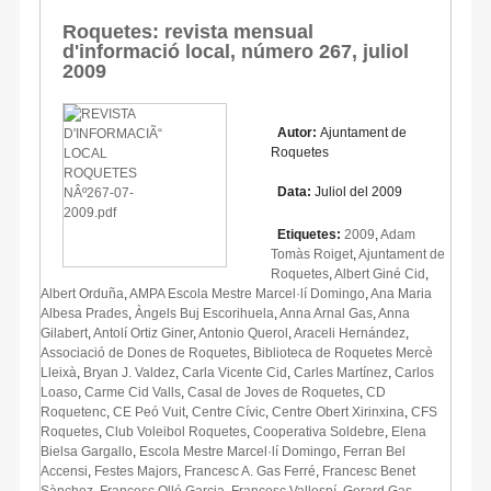
Roquetes: revista mensual
d'informació local, número 267, juliol
2009
Autor:
Ajuntament de
Roquetes
Data:
Juliol del 2009
Etiquetes:
2009
,
Adam
Tomàs Roiget
,
Ajuntament de
Roquetes
,
Albert Giné Cid
,
Albert Orduña
,
AMPA Escola Mestre Marcel·lí Domingo
,
Ana Maria
Albesa Prades
,
Àngels Buj Escorihuela
,
Anna Arnal Gas
,
Anna
Gilabert
,
Antolí Ortiz Giner
,
Antonio Querol
,
Araceli Hernández
,
Associació de Dones de Roquetes
,
Biblioteca de Roquetes Mercè
Lleixà
,
Bryan J. Valdez
,
Carla Vicente Cid
,
Carles Martínez
,
Carlos
Loaso
,
Carme Cid Valls
,
Casal de Joves de Roquetes
,
CD
Roquetenc
,
CE Peó Vuit
,
Centre Cívic
,
Centre Obert Xirinxina
,
CFS
Roquetes
,
Club Voleibol Roquetes
,
Cooperativa Soldebre
,
Elena
Bielsa Gargallo
,
Escola Mestre Marcel·lí Domingo
,
Ferran Bel
Accensi
,
Festes Majors
,
Francesc A. Gas Ferré
,
Francesc Benet
Sànchez
,
Francesc Ollé Garcia
,
Francesc Vallespí
,
Gerard Gas