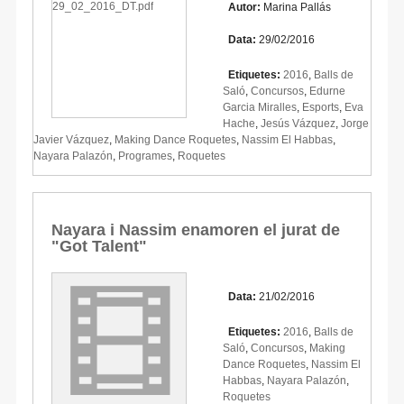
Autor:
Marina Pallás
Data:
29/02/2016
Etiquetes:
2016
,
Balls de
Saló
,
Concursos
,
Edurne
Garcia Miralles
,
Esports
,
Eva
Hache
,
Jesús Vázquez
,
Jorge
Javier Vázquez
,
Making Dance Roquetes
,
Nassim El Habbas
,
Nayara Palazón
,
Programes
,
Roquetes
Nayara i Nassim enamoren el jurat de
"Got Talent"
Data:
21/02/2016
Etiquetes:
2016
,
Balls de
Saló
,
Concursos
,
Making
Dance Roquetes
,
Nassim El
Habbas
,
Nayara Palazón
,
Roquetes