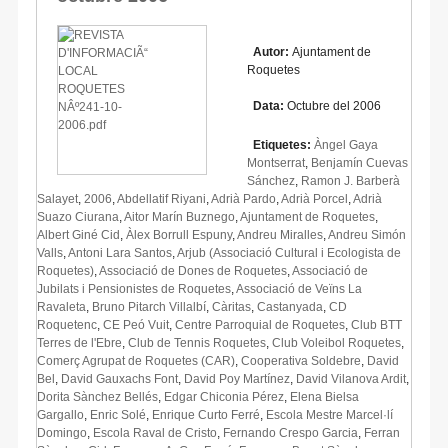
Autor:
Ajuntament de
Roquetes
Data:
Octubre del 2006
Etiquetes:
Àngel Gaya
Montserrat
,
Benjamín Cuevas
Sánchez
,
Ramon J. Barberà
Salayet
,
2006
,
Abdellatif Riyani
,
Adrià Pardo
,
Adrià Porcel
,
Adrià
Suazo Ciurana
,
Aitor Marín Buznego
,
Ajuntament de Roquetes
,
Albert Giné Cid
,
Àlex Borrull Espuny
,
Andreu Miralles
,
Andreu Simón
Valls
,
Antoni Lara Santos
,
Arjub (Associació Cultural i Ecologista de
Roquetes)
,
Associació de Dones de Roquetes
,
Associació de
Jubilats i Pensionistes de Roquetes
,
Associació de Veïns La
Ravaleta
,
Bruno Pitarch Villalbí
,
Càritas
,
Castanyada
,
CD
Roquetenc
,
CE Peó Vuit
,
Centre Parroquial de Roquetes
,
Club BTT
Terres de l'Ebre
,
Club de Tennis Roquetes
,
Club Voleibol Roquetes
,
Comerç Agrupat de Roquetes (CAR)
,
Cooperativa Soldebre
,
David
Bel
,
David Gauxachs Font
,
David Poy Martínez
,
David Vilanova Ardit
,
Dorita Sànchez Bellés
,
Edgar Chiconia Pérez
,
Elena Bielsa
Gargallo
,
Enric Solé
,
Enrique Curto Ferré
,
Escola Mestre Marcel·lí
Domingo
,
Escola Raval de Cristo
,
Fernando Crespo Garcia
,
Ferran