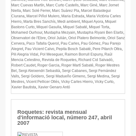
Marc Cuevas Martín
,
Marc Curto Castells
,
Marc Giné
,
Marc Jornet
Niella
,
Marc Solé Ferrer
,
Marc Suàrez Pla
,
Marcel Balastegui
Ciurana
,
Marcel Piñol Mulero
,
Maria Estrada
,
Maria Victòria Carles
Hierro
,
Marta Bres Sanchís
,
Medi ambient
,
Miquel Ayora
,
Miquel
Bastons Curto
,
Miquel Gasulla
,
Miquel Sabaté
,
Miquel Torta
,
Mohamed Ourhour
,
Mustapha Mezyain
,
Mustapha Riyani Ben Elarbi
,
Observatori de l'Ebre
,
Oriol Julián
,
Oriol Platero Belmonte
,
Oriol Sanz
Cervera
,
Paco Tafalla Querol
,
Pau Carles
,
Pau Gómez
,
Pau Parejo
Alegret
,
Pau Vicient Calvo
,
Pepita Bosch Sabaté
,
Pere Pitarch Oltra
,
Pili Alegria Vidal
,
Pol Meseguer
,
Raimon Borrull Espuny
,
Raúl
Mencia Celestino
,
Revista de Roquetes
,
Richard Cid Salvadó
,
Robert Caudet
,
Roger Garcia
,
Roger Martí Sabaté
,
Roger Mestres
Bel
,
Sergi Aleixendri Sebastià
,
Sergi Cabanes
,
Sergi Fernández
Valls
,
Sergi Goldero
,
Sergi Madueño Gimeno
,
Sergi Medina
,
Sergi
Mestres
,
Vicent Pellicer Ollés
,
Vicky Carles Hierro
,
Vicky Curto
,
Xavier Bautista
,
Xavier Genaro Antó
Roquetes: revista mensual
d'informació local, número 247, abril
2007