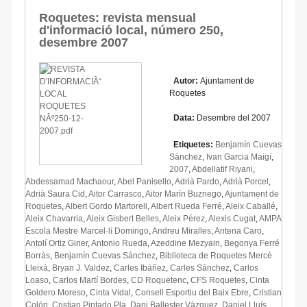
Roquetes: revista mensual
d'informació local, número 250,
desembre 2007
Autor:
Ajuntament de
Roquetes
Data:
Desembre del 2007
Etiquetes:
Benjamín Cuevas
Sánchez
,
Ivan Garcia Maigí
,
2007
,
Abdellatif Riyani
,
Abdessamad Machaour
,
Abel Panisello
,
Adrià Pardo
,
Adrià Porcel
,
Adrià Saura Cid
,
Aitor Carrasco
,
Aitor Marín Buznego
,
Ajuntament de
Roquetes
,
Albert Gordo Martorell
,
Albert Rueda Ferré
,
Aleix Caballé
,
Aleix Chavarria
,
Aleix Gisbert Belles
,
Aleix Pérez
,
Alexis Cugat
,
AMPA
Escola Mestre Marcel·lí Domingo
,
Andreu Miralles
,
Antena Caro
,
Antolí Ortiz Giner
,
Antonio Rueda
,
Azeddine Mezyain
,
Begonya Ferré
Borràs
,
Benjamín Cuevas Sánchez
,
Biblioteca de Roquetes Mercè
Lleixà
,
Bryan J. Valdez
,
Carles Ibáñez
,
Carles Sánchez
,
Carlos
Loaso
,
Carlos Martí Bordes
,
CD Roquetenc
,
CFS Roquetes
,
Cinta
Goldero Moreso
,
Cinta Vidal
,
Consell Esportiu del Baix Ebre
,
Cristian
Colón
,
Cristian Pintado Pla
,
Dani Ballester Vàzquez
,
Daniel Lluís