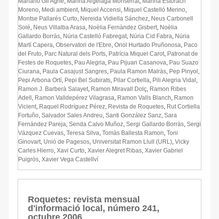
Mariano Gil Agné
,
Marina Argelaga Monserrat
,
Marina Estorach
Moreno
,
Medi ambient
,
Miquel Accensi
,
Miquel Castelló Merino
,
Montse Pallarés Curto
,
Nereida Vidiella Sánchez
,
Neus Carbonell
Solé
,
Neus Villalba Arasa
,
Noèlia Fernàndez Gisbert
,
Noèlia
Gallardo Borràs
,
Núria Castelló Fabregat
,
Núria Cid Fabra
,
Núria
Martí Capera
,
Observatori de l'Ebre
,
Oriol Hurtado Pruñonosa
,
Paco
del Fruto
,
Parc Natural dels Ports
,
Patrícia Miquel Carot
,
Patronat de
Festes de Roquetes
,
Pau Alegria
,
Pau Pijuan Casanova
,
Pau Suazo
Ciurana
,
Paula Casajust Sangres
,
Paula Ramon Malràs
,
Pep Pinyol
,
Pepi Arbona Ortí
,
Pepi Bel Subirats
,
Pilar Cortiella
,
Pili Alegria Vidal
,
Ramon J. Barberà Salayet
,
Ramon Miravall Dolç
,
Ramon Ribes
Adell
,
Ramon Valldepérez Vilagrasa
,
Ramon Valls Blanch
,
Ramon
Vicient
,
Raquel Rodríguez Pérez
,
Revista de Roquetes
,
Rut Cortiella
Fortuño
,
Salvador Sales Andreu
,
Santi González Sanz
,
Sara
Fernández Pareja
,
Senda Calvo Muñoz
,
Sergi Gallardo Borràs
,
Sergi
Vázquez Cuevas
,
Teresa Silva
,
Tomàs Ballesta Ramon
,
Toni
Ginovart
,
Unió de Pagesos
,
Universitat Ramon Llull (URL)
,
Vicky
Carles Hierro
,
Xavi Curto
,
Xavier Alegret Ribas
,
Xavier Gabriel
Puigròs
,
Xavier Vega Castellví
Roquetes: revista mensual
d'informació local, número 241,
octubre 2006