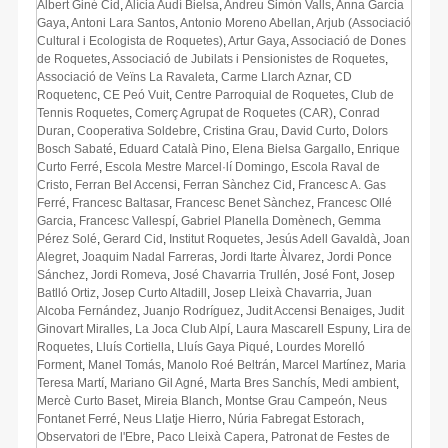
Albert Giné Cid
,
Alícia Audí Bielsa
,
Andreu Simón Valls
,
Anna Garcia
Gaya
,
Antoni Lara Santos
,
Antonio Moreno Abellan
,
Arjub (Associació
Cultural i Ecologista de Roquetes)
,
Artur Gaya
,
Associació de Dones
de Roquetes
,
Associació de Jubilats i Pensionistes de Roquetes
,
Associació de Veïns La Ravaleta
,
Carme Llarch Aznar
,
CD
Roquetenc
,
CE Peó Vuit
,
Centre Parroquial de Roquetes
,
Club de
Tennis Roquetes
,
Comerç Agrupat de Roquetes (CAR)
,
Conrad
Duran
,
Cooperativa Soldebre
,
Cristina Grau
,
David Curto
,
Dolors
Bosch Sabaté
,
Eduard Català Pino
,
Elena Bielsa Gargallo
,
Enrique
Curto Ferré
,
Escola Mestre Marcel·lí Domingo
,
Escola Raval de
Cristo
,
Ferran Bel Accensi
,
Ferran Sànchez Cid
,
Francesc A. Gas
Ferré
,
Francesc Baltasar
,
Francesc Benet Sànchez
,
Francesc Ollé
Garcia
,
Francesc Vallespí
,
Gabriel Planella Domènech
,
Gemma
Pérez Solé
,
Gerard Cid
,
Institut Roquetes
,
Jesús Adell Gavaldà
,
Joan
Alegret
,
Joaquim Nadal Farreras
,
Jordi Itarte Àlvarez
,
Jordi Ponce
Sánchez
,
Jordi Romeva
,
José Chavarria Trullén
,
José Font
,
Josep
Batlló Ortiz
,
Josep Curto Altadill
,
Josep Lleixà Chavarria
,
Juan
Alcoba Fernández
,
Juanjo Rodríguez
,
Judit Accensi Benaiges
,
Judit
Ginovart Miralles
,
La Joca Club Alpí
,
Laura Mascarell Espuny
,
Lira de
Roquetes
,
Lluís Cortiella
,
Lluís Gaya Piqué
,
Lourdes Morelló
Forment
,
Manel Tomás
,
Manolo Roé Beltrán
,
Marcel Martínez
,
Maria
Teresa Martí
,
Mariano Gil Agné
,
Marta Bres Sanchís
,
Medi ambient
,
Mercè Curto Baset
,
Mireia Blanch
,
Montse Grau Campeón
,
Neus
Fontanet Ferré
,
Neus Llatje Hierro
,
Núria Fabregat Estorach
,
Observatori de l'Ebre
,
Paco Lleixà Capera
,
Patronat de Festes de