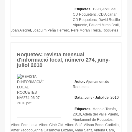
Etiquetes:
1998
,
Arxiu del
CD Roquetenc
,
CD Alcanar
,
CD Roquetenc
,
David Rosillo
Alpuente
,
Eduard Miras Brull
,
Joan Alegret
,
Joaquim Peña Herrero
,
Pere Morán Freixa
,
Roquetes
Roquetes: revista mensual
d'informació local, número 274, juny-
juliol 2010
Autor:
Ajuntament de
Roquetes
Data:
Juny - Juliol del 2010
Etiquetes:
Manolo Tomás
,
2010
,
Adela del Valle Puerto
,
Ajuntament de Roquetes
,
Albert Ferri Losa
,
Albert Giné Cid
,
Albert Solé
,
Alison Bonet Cortiella
,
Amer Yaqoob
,
Anna Casanova Lozano
,
Anna Sanz
,
Antena Caro
,