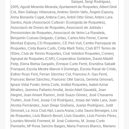
Salayet
,
Sergi Rodríguez
,
2005
,
Agustí Miranda Miranda
,
Ajuntament de Roquetes
,
Albert Giné
Cid
,
Àlex Gallego Villanueva
,
Andreu Simón Valls
,
Àngels Espuny
,
Anna Bonavila Cugat
,
Antena Caro
,
Antolí Ortiz Giner
,
Antoni Lara
Santos
,
Arjub (Associació Cultural i Ecologista de Roquetes)
,
Associació de Dones de Roquetes
,
Associació de Jubilats i
Pensionistes de Roquetes
,
Associació de Veïns La Ravaleta
,
Benjamín Cuevas Delgado
,
Càritas
,
Carles Alòs Ferrer
,
Carme
Monllaó Espuny
,
CD Roquetenc
,
CE Peó Vuit
,
Centre Parroquial de
Roquetes
,
Cinta Buera Curto
,
Cinta Martí Tolós
,
Club BTT Terres de
l'Ebre
,
Club de Tennis Roquetes
,
Club Voleibol Roquetes
,
Comerç
Agrupat de Roquetes (CAR)
,
Cooperativa Soldebre
,
David Altadill
Felip
,
Elena Bielsa Gargallo
,
Enrique Curto Ferré
,
Erundina Sabaté
Franquet
,
Escola Mestre Marcel·lí Domingo
,
Escola Raval de Cristo
,
Esther Royo Font
,
Ferran Sànchez Cid
,
Francesc A. Gas Ferré
,
Francesc Benet Sànchez
,
Francesc Ollé Garcia
,
Gemma Ginovart
,
Ignasi Vidal Fuster
,
Imma Curto
,
Institut Roquetes
,
Isabel Aznar
Miralles
,
Jasmina Pallarés Arrufat
,
Jesús Adell Gavaldà
,
Joan
Alegret
,
Joan Amaré Ramon
,
Jordi Suazo Gómez
,
José Chavarria
Trullén
,
José Font
,
Josep Cid Rodríguez
,
Josep del Valle Lara
,
Juan
Alcoba Fernández
,
Juan Diego Grañana
,
Juanjo Rodríguez
,
Judit
Ginovart
,
La Joca Club Alpí
,
Laura Arasa
,
Lidia Saura Benaiges
,
Lira
de Roquetes
,
Lluís Blanch Besolí
,
Lluís Daudén
,
Lluís Fornés Pérez
,
Lourdes Morelló Forment
,
M. José Codorniu
,
M. Josep Curto
Panisello
,
Mª Rosa Sancho Baiges
,
Maria Frances Blanco
,
Mariano