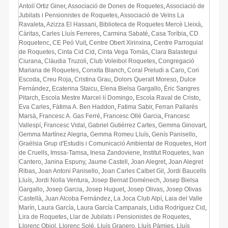
Antolí Ortiz Giner
,
Associació de Dones de Roquetes
,
Associació de
Jubilats i Pensionistes de Roquetes
,
Associació de Veïns La
Ravaleta
,
Azizza El Hassani
,
Biblioteca de Roquetes Mercè Lleixà
,
Càritas
,
Carles Lluís Ferreres
,
Carmina Sabaté
,
Casa Toríbia
,
CD
Roquetenc
,
CE Peó Vuit
,
Centre Obert Xirinxina
,
Centre Parroquial
de Roquetes
,
Cinta Cid Cid
,
Cinta Vega Tomàs
,
Clara Balastegui
Ciurana
,
Clàudia Truzoli
,
Club Voleibol Roquetes
,
Congregació
Mariana de Roquetes
,
Conxita Blanch
,
Coral Preludi a Caro
,
Cori
Escoda
,
Creu Roja
,
Cristina Grau
,
Dolors Queralt Moreso
,
Dulce
Fernández
,
Ecaterina Staicu
,
Elena Bielsa Gargallo
,
Èric Sangres
Pitarch
,
Escola Mestre Marcel·lí Domingo
,
Escola Raval de Cristo
,
Eva Carles
,
Fàtima A. Ben Haddon
,
Fatima Sabir
,
Ferran Pallarés
Marsà
,
Francesc A. Gas Ferré
,
Francesc Ollé Garcia
,
Francesc
Vallespí
,
Francesc Vidal
,
Gabriel Gutiérrez Cartes
,
Gemma Ginovart
,
Gemma Martínez Alegria
,
Gemma Romeu Lluís
,
Genís Panisello
,
Graëlsia Grup d'Estudis i Comunicació Ambiental de Roquetes
,
Hort
de Cruells
,
Imssa-Tamsa
,
Inesa Zandoviene
,
Institut Roquetes
,
Ivan
Cantero
,
Janina Espuny
,
Jaume Castell
,
Joan Alegret
,
Joan Alegret
Ribas
,
Joan Antoni Panisello
,
Joan Carles Calbet Gil
,
Jordi Baucells
Lluís
,
Jordi Nolla Ventura
,
Josep Bernat Doménech
,
Josep Bielsa
Gargallo
,
Josep Garcia
,
Josep Huguet
,
Josep Olivas
,
Josep Olivas
Castellà
,
Juan Alcoba Fernández
,
La Joca Club Alpí
,
Laia del Valle
Marín
,
Laura García
,
Laura García Campanals
,
Lidia Rodríguez Cid
,
Lira de Roquetes
,
Llar de Jubilats i Pensionistes de Roquetes
,
Llorenç Obiol
,
Llorenç Solé
,
Lluís Granero
,
Lluís Pàmies
,
Lluís