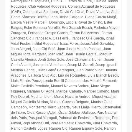
Parroquial de Roquetes
,
Club BTT Terres de l'Ebre
,
Club de Tennis
Roquetes
,
Club Voleibol Roquetes
,
Comerç Agrupat de Roquetes
(CAR)
,
Cooperativa Soldebre
,
David Cid Ortal
,
David Vilanova Ardit
,
Dorita Sànchez Bellés
,
Elena Bielsa Gargallo
,
Elena Garcia Maigí
,
Escola Mestre Marcel·lí Domingo
,
Escola Raval de Cristo
,
Ester
Baiges
,
Ester Gombau Morelló
,
Eva Guasch Bosch
,
Federico Mayor
Zaragoza
,
Fernando Crespo Garcia
,
Ferran Bel Accensi
,
Ferran
Sànchez Cid
,
Francesc A. Gas Ferré
,
Francesc Ollé Garcia
,
Ignasi
Vidal Fuster
,
Institut Roquetes
,
Isaac Forés
,
Jesús Adell Gavaldà
,
Joan Alegret
,
Joan Cid Solé
,
Joan Josep Malràs Pascual
,
Joan
Miquel Torta Margalef
,
Joan Miró
,
Joan Trullén Garcia
,
Joaquim
Castellà Alegria
,
Jordi Sales Solé
,
José Chavarria Trullén
,
Josep
Curto Altadill
,
Josep del Valle Lara
,
Josep M. Garrell
,
Josep-Ignasi
Medina Candel
,
Juan Gordó Berenguer
,
Juan Pardo Vinet
,
Juanito
Aragonés
,
La Joca Club Alpí
,
Lira de Roquetes
,
Lluís Blanch Besolí
,
Lluís Fornés Pérez
,
Loreto Bonfill Curto
,
Lourdes Morelló Forment
,
Maite Castells Perolada
,
Manuel Navarro Andreu
,
Marc Alegre
Figueres
,
Mariano Gil Agné
,
Maribel Caballé
,
Maribel Gimeno
,
Martí
Poy Querol
,
Medi ambient
,
Mercè Navarro Andreu
,
Miquel Accensi
,
Miquel Castelló Merino
,
Moises Cuevas Delgado
,
Montse Grau
Campeón
,
Montserrat Hierro Zabarte
,
Neus Llatje Hierro
,
Observatori
de l'Ebre
,
Olga Rascón Adell
,
Òscar Gilabert Gallego
,
Parc Natural
dels Ports
,
Pasqual Maragall
,
Patronat de Festes de Roquetes
,
Pep
Pinyol
,
Pepi Arbona Ortí
,
Pere Panisello Chavarría
,
Pilar Chavarría
,
Ramon Castells López
,
Ramon Cid
,
Ramon Espuny Solé
,
Ramon