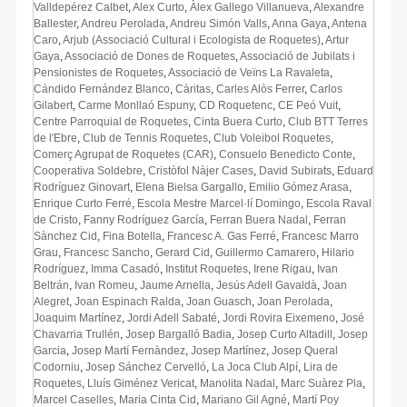
Valldepérez Calbet
,
Alex Curto
,
Àlex Gallego Villanueva
,
Alexandre
Ballester
,
Andreu Perolada
,
Andreu Simón Valls
,
Anna Gaya
,
Antena
Caro
,
Arjub (Associació Cultural i Ecologista de Roquetes)
,
Artur
Gaya
,
Associació de Dones de Roquetes
,
Associació de Jubilats i
Pensionistes de Roquetes
,
Associació de Veïns La Ravaleta
,
Cándido Fernández Blanco
,
Càritas
,
Carles Alòs Ferrer
,
Carlos
Gilabert
,
Carme Monllaó Espuny
,
CD Roquetenc
,
CE Peó Vuit
,
Centre Parroquial de Roquetes
,
Cinta Buera Curto
,
Club BTT Terres
de l'Ebre
,
Club de Tennis Roquetes
,
Club Voleibol Roquetes
,
Comerç Agrupat de Roquetes (CAR)
,
Consuelo Benedicto Conte
,
Cooperativa Soldebre
,
Cristòfol Nàjer Cases
,
David Subirats
,
Eduard
Rodríguez Ginovart
,
Elena Bielsa Gargallo
,
Emilio Gómez Arasa
,
Enrique Curto Ferré
,
Escola Mestre Marcel·lí Domingo
,
Escola Raval
de Cristo
,
Fanny Rodríguez García
,
Ferran Buera Nadal
,
Ferran
Sànchez Cid
,
Fina Botella
,
Francesc A. Gas Ferré
,
Francesc Marro
Grau
,
Francesc Sancho
,
Gerard Cid
,
Guillermo Camarero
,
Hilario
Rodríguez
,
Imma Casadó
,
Institut Roquetes
,
Irene Rigau
,
Ivan
Beltrán
,
Ivan Romeu
,
Jaume Arnella
,
Jesús Adell Gavaldà
,
Joan
Alegret
,
Joan Espinach Ralda
,
Joan Guasch
,
Joan Perolada
,
Joaquim Martínez
,
Jordi Adell Sabaté
,
Jordi Rovira Eixemeno
,
José
Chavarria Trullén
,
Josep Bargalló Badia
,
Josep Curto Altadill
,
Josep
Garcia
,
Josep Martí Fernàndez
,
Josep Martínez
,
Josep Queral
Codorniu
,
Josep Sánchez Cervelló
,
La Joca Club Alpí
,
Lira de
Roquetes
,
Lluís Giménez Vericat
,
Manolita Nadal
,
Marc Suàrez Pla
,
Marcel Caselles
,
Maria Cinta Cid
,
Mariano Gil Agné
,
Martí Poy