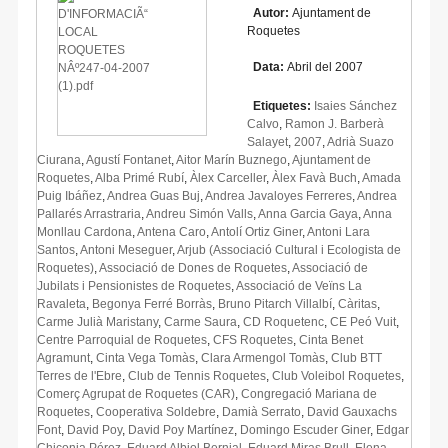
Autor:
Ajuntament de
Roquetes
Data:
Abril del 2007
Etiquetes:
Isaies Sánchez
Calvo
,
Ramon J. Barberà
Salayet
,
2007
,
Adrià Suazo
Ciurana
,
Agustí Fontanet
,
Aitor Marín Buznego
,
Ajuntament de
Roquetes
,
Alba Primé Rubí
,
Àlex Carceller
,
Àlex Favà Buch
,
Amada
Puig Ibáñez
,
Andrea Guas Buj
,
Andrea Javaloyes Ferreres
,
Andrea
Pallarés Arrastraria
,
Andreu Simón Valls
,
Anna Garcia Gaya
,
Anna
Monllau Cardona
,
Antena Caro
,
Antolí Ortiz Giner
,
Antoni Lara
Santos
,
Antoni Meseguer
,
Arjub (Associació Cultural i Ecologista de
Roquetes)
,
Associació de Dones de Roquetes
,
Associació de
Jubilats i Pensionistes de Roquetes
,
Associació de Veïns La
Ravaleta
,
Begonya Ferré Borràs
,
Bruno Pitarch Villalbí
,
Càritas
,
Carme Julià Maristany
,
Carme Saura
,
CD Roquetenc
,
CE Peó Vuit
,
Centre Parroquial de Roquetes
,
CFS Roquetes
,
Cinta Benet
Agramunt
,
Cinta Vega Tomàs
,
Clara Armengol Tomàs
,
Club BTT
Terres de l'Ebre
,
Club de Tennis Roquetes
,
Club Voleibol Roquetes
,
Comerç Agrupat de Roquetes (CAR)
,
Congregació Mariana de
Roquetes
,
Cooperativa Soldebre
,
Damià Serrato
,
David Gauxachs
Font
,
David Poy
,
David Poy Martínez
,
Domingo Escuder Giner
,
Edgar
Chiconia Pérez
,
Eduard Albiol Bernial
,
Eduard Miras Brull
,
Elena