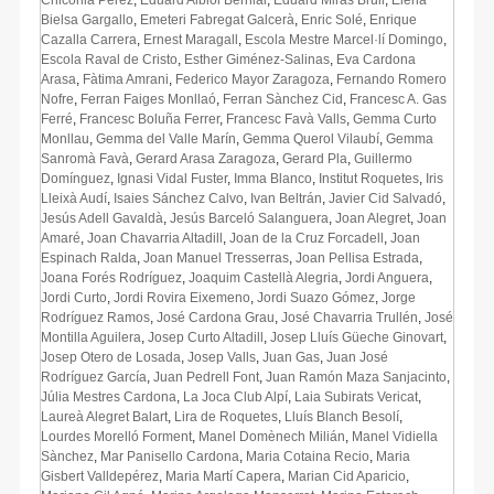
Bielsa Gargallo
,
Emeteri Fabregat Galcerà
,
Enric Solé
,
Enrique
Cazalla Carrera
,
Ernest Maragall
,
Escola Mestre Marcel·lí Domingo
,
Escola Raval de Cristo
,
Esther Giménez-Salinas
,
Eva Cardona
Arasa
,
Fàtima Amrani
,
Federico Mayor Zaragoza
,
Fernando Romero
Nofre
,
Ferran Faiges Monllaó
,
Ferran Sànchez Cid
,
Francesc A. Gas
Ferré
,
Francesc Boluña Ferrer
,
Francesc Favà Valls
,
Gemma Curto
Monllau
,
Gemma del Valle Marín
,
Gemma Querol Vilaubí
,
Gemma
Sanromà Favà
,
Gerard Arasa Zaragoza
,
Gerard Pla
,
Guillermo
Domínguez
,
Ignasi Vidal Fuster
,
Imma Blanco
,
Institut Roquetes
,
Iris
Lleixà Audí
,
Isaies Sánchez Calvo
,
Ivan Beltrán
,
Javier Cid Salvadó
,
Jesús Adell Gavaldà
,
Jesús Barceló Salanguera
,
Joan Alegret
,
Joan
Amaré
,
Joan Chavarria Altadill
,
Joan de la Cruz Forcadell
,
Joan
Espinach Ralda
,
Joan Manuel Tresserras
,
Joan Pellisa Estrada
,
Joana Forés Rodríguez
,
Joaquim Castellà Alegria
,
Jordi Anguera
,
Jordi Curto
,
Jordi Rovira Eixemeno
,
Jordi Suazo Gómez
,
Jorge
Rodríguez Ramos
,
José Cardona Grau
,
José Chavarria Trullén
,
José
Montilla Aguilera
,
Josep Curto Altadill
,
Josep Lluís Güeche Ginovart
,
Josep Otero de Losada
,
Josep Valls
,
Juan Gas
,
Juan José
Rodríguez García
,
Juan Pedrell Font
,
Juan Ramón Maza Sanjacinto
,
Júlia Mestres Cardona
,
La Joca Club Alpí
,
Laia Subirats Vericat
,
Laureà Alegret Balart
,
Lira de Roquetes
,
Lluís Blanch Besolí
,
Lourdes Morelló Forment
,
Manel Domènech Milián
,
Manel Vidiella
Sànchez
,
Mar Panisello Cardona
,
Maria Cotaina Recio
,
Maria
Gisbert Valldepérez
,
Maria Martí Capera
,
Marian Cid Aparicio
,