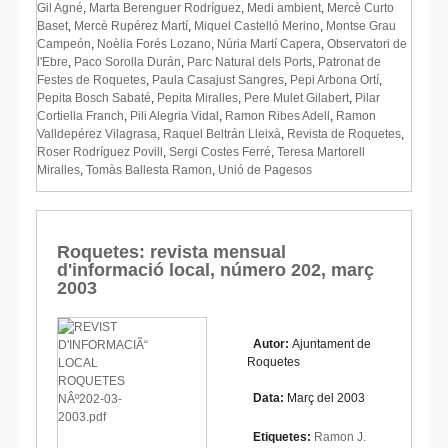
Gil Agné
,
Marta Berenguer Rodríguez
,
Medi ambient
,
Mercè Curto
Baset
,
Mercè Rupérez Martí
,
Miquel Castelló Merino
,
Montse Grau
Campeón
,
Noèlia Forés Lozano
,
Núria Martí Capera
,
Observatori de
l'Ebre
,
Paco Sorolla Durán
,
Parc Natural dels Ports
,
Patronat de
Festes de Roquetes
,
Paula Casajust Sangres
,
Pepi Arbona Ortí
,
Pepita Bosch Sabaté
,
Pepita Miralles
,
Pere Mulet Gilabert
,
Pilar
Cortiella Franch
,
Pili Alegria Vidal
,
Ramon Ribes Adell
,
Ramon
Valldepérez Vilagrasa
,
Raquel Beltrán Lleixà
,
Revista de Roquetes
,
Roser Rodríguez Povill
,
Sergi Costes Ferré
,
Teresa Martorell
Miralles
,
Tomàs Ballesta Ramon
,
Unió de Pagesos
Roquetes: revista mensual
d'informació local, número 202, març
2003
Autor:
Ajuntament de
Roquetes
Data:
Març del 2003
Etiquetes:
Ramon J.