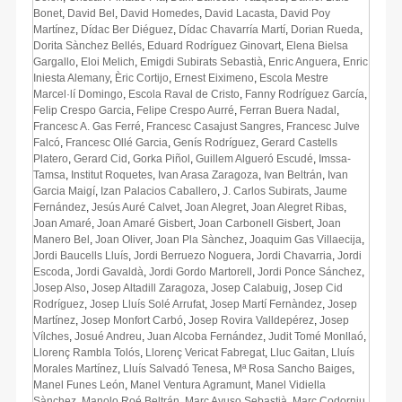
Bonet
,
David Bel
,
David Homedes
,
David Lacasta
,
David Poy
Martínez
,
Dídac Ber Diéguez
,
Dídac Chavarría Martí
,
Dorian Rueda
,
Dorita Sànchez Bellés
,
Eduard Rodríguez Ginovart
,
Elena Bielsa
Gargallo
,
Eloi Melich
,
Emigdi Subirats Sebastià
,
Enric Anguera
,
Enric
Iniesta Alemany
,
Èric Cortijo
,
Ernest Eiximeno
,
Escola Mestre
Marcel·lí Domingo
,
Escola Raval de Cristo
,
Fanny Rodríguez García
,
Felip Crespo Garcia
,
Felipe Crespo Aurré
,
Ferran Buera Nadal
,
Francesc A. Gas Ferré
,
Francesc Casajust Sangres
,
Francesc Julve
Falcó
,
Francesc Ollé Garcia
,
Genís Rodríguez
,
Gerard Castells
Platero
,
Gerard Cid
,
Gorka Piñol
,
Guillem Algueró Escudé
,
Imssa-
Tamsa
,
Institut Roquetes
,
Ivan Arasa Zaragoza
,
Ivan Beltrán
,
Ivan
Garcia Maigí
,
Izan Palacios Caballero
,
J. Carlos Subirats
,
Jaume
Fernández
,
Jesús Auré Calvet
,
Joan Alegret
,
Joan Alegret Ribas
,
Joan Amaré
,
Joan Amaré Gisbert
,
Joan Carbonell Gisbert
,
Joan
Manero Bel
,
Joan Oliver
,
Joan Pla Sànchez
,
Joaquim Gas Villaecija
,
Jordi Baucells Lluís
,
Jordi Berruezo Noguera
,
Jordi Chavarria
,
Jordi
Escoda
,
Jordi Gavaldà
,
Jordi Gordo Martorell
,
Jordi Ponce Sánchez
,
Josep Also
,
Josep Altadill Zaragoza
,
Josep Calabuig
,
Josep Cid
Rodríguez
,
Josep Lluís Solé Arrufat
,
Josep Martí Fernàndez
,
Josep
Martínez
,
Josep Monfort Carbó
,
Josep Rovira Valldepérez
,
Josep
Vílches
,
Josué Andreu
,
Juan Alcoba Fernández
,
Judit Tomé Monllaó
,
Llorenç Rambla Tolós
,
Llorenç Vericat Fabregat
,
Lluc Gaitan
,
Lluís
Morales Martínez
,
Lluís Salvadó Tenesa
,
Mª Rosa Sancho Baiges
,
Manel Funes León
,
Manel Ventura Agramunt
,
Manel Vidiella
Sànchez
,
Manolo Roé Beltrán
,
Marc Ayuso Sebastià
,
Marc Codorniu
,