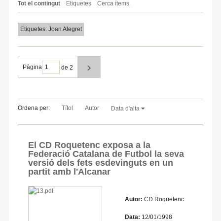
Tot el contingut
Etiquetes
Cerca ítems.
Etiquetes: Joan Alegret
Pàgina
de 2
Ordena per:
Títol
Autor
Data d'alta
El CD Roquetenc exposa a la
Federació Catalana de Futbol la seva
versió dels fets esdevinguts en un
partit amb l'Alcanar
Autor:
CD Roquetenc
Data:
12/01/1998