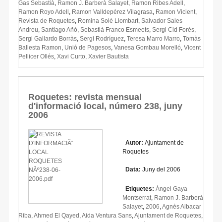
Gas Sebastià
,
Ramon J. Barberà Salayet
,
Ramon Ribes Adell
,
Ramon Royo Adell
,
Ramon Valldepérez Vilagrasa
,
Ramon Vicient
,
Revista de Roquetes
,
Romina Solé Llombart
,
Salvador Sales
Andreu
,
Santiago Añó
,
Sebastià Franco Esmeets
,
Sergi Cid Forés
,
Sergi Gallardo Borràs
,
Sergi Rodríguez
,
Teresa Marro Marro
,
Tomàs
Ballesta Ramon
,
Unió de Pagesos
,
Vanesa Gombau Morelló
,
Vicent
Pellicer Ollés
,
Xavi Curto
,
Xavier Bautista
Roquetes: revista mensual
d'informació local, número 238, juny
2006
Autor:
Ajuntament de
Roquetes
Data:
Juny del 2006
Etiquetes:
Àngel Gaya
Montserrat
,
Ramon J. Barberà
Salayet
,
2006
,
Agnès Albacar
Riba
,
Ahmed El Qayed
,
Aida Ventura Sans
,
Ajuntament de Roquetes
,