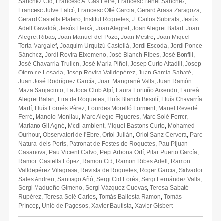
Sànchez Cid
,
Francesc A. Gas Ferré
,
Francesc Benet Sànchez
,
Francesc Julve Falcó
,
Francesc Ollé Garcia
,
Gerard Arasa Zaragoza
,
Gerard Castells Platero
,
Institut Roquetes
,
J. Carlos Subirats
,
Jesús
Adell Gavaldà
,
Jesús Lleixà
,
Joan Alegret
,
Joan Alegret Balart
,
Joan
Alegret Ribas
,
Joan Manuel del Pozo
,
Joan Mestre
,
Joan Miquel
Torta Margalef
,
Joaquim Urquizú Castellà
,
Jordi Escoda
,
Jordi Ponce
Sánchez
,
Jordi Rovira Eixemeno
,
José Blanch Ribes
,
José Bonfill
,
José Chavarria Trullén
,
José Maria Piñol
,
Josep Curto Altadill
,
Josep
Otero de Losada
,
Josep Rovira Valldepérez
,
Juan García Sabaté
,
Juan José Rodríguez García
,
Juan Mangrané Valls
,
Juan Ramón
Maza Sanjacinto
,
La Joca Club Alpí
,
Laura Fortuño Aixendri
,
Laureà
Alegret Balart
,
Lira de Roquetes
,
Lluís Blanch Besolí
,
Lluís Chavarría
Martí
,
Lluís Fornés Pérez
,
Lourdes Morelló Forment
,
Manel Reverté
Ferré
,
Manolo Monllau
,
Marc Alegre Figueres
,
Marc Solé Ferrer
,
Mariano Gil Agné
,
Medi ambient
,
Miquel Bastons Curto
,
Mohamed
Ourhour
,
Observatori de l'Ebre
,
Oriol Julián
,
Oriol Sanz Cervera
,
Parc
Natural dels Ports
,
Patronat de Festes de Roquetes
,
Pau Pijuan
Casanova
,
Pau Vicient Calvo
,
Pepi Arbona Ortí
,
Pilar Puerto García
,
Ramon Castells López
,
Ramon Cid
,
Ramon Ribes Adell
,
Ramon
Valldepérez Vilagrasa
,
Revista de Roquetes
,
Roger Garcia
,
Salvador
Sales Andreu
,
Santiago Añó
,
Sergi Cid Forés
,
Sergi Fernández Valls
,
Sergi Madueño Gimeno
,
Sergi Vázquez Cuevas
,
Teresa Sabaté
Rupérez
,
Teresa Solé Carles
,
Tomàs Ballesta Ramon
,
Tomàs
Príncep
,
Unió de Pagesos
,
Xavier Bautista
,
Xavier Gisbert