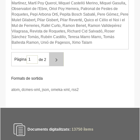
Martínez
,
Martí Poy Querol
,
Miquel Castelló Merino
,
Miquel Gasulla
,
Observatori de l'Ebre
,
Oriol Poy Herrera
,
Patronat de Festes de
Roquetes
,
Pepi Arbona Ortí
,
Pepita Bosch Sabaté
,
Pere Gómez
,
Pere
Mulet Gilabert
,
Pilar Gisbert
,
Pilar Reverté
,
Quico el Célio el Noi i el
Mut de Ferreries
,
Rafel Curto
,
Ramon Benet
,
Ramon Valldepérez
Vilagrasa
,
Revista de Roquetes
,
Richard Cid Salvadó
,
Roser
Sánchez Tomàs
,
Rubén Castillo
,
Teresa Marro Marro
,
Tomàs
Ballesta Ramon
,
Unió de Pagesos
,
Ximo Talarn
Pàgina
de 2
Formats de sortida
atom
,
dcmes-xml
,
json
,
omeka-xml
,
rss2
Documents digitalitzats:
13750
ítems