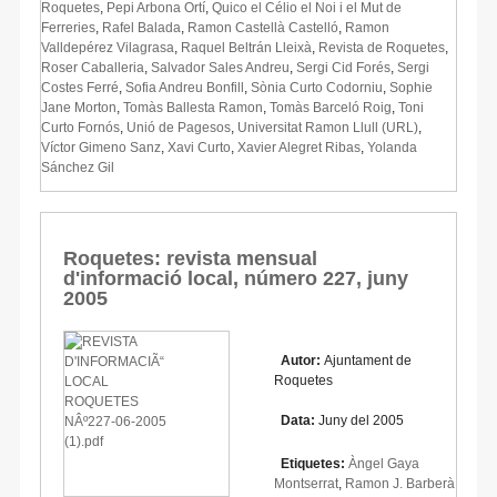
Roquetes
,
Pepi Arbona Ortí
,
Quico el Célio el Noi i el Mut de
Ferreries
,
Rafel Balada
,
Ramon Castellà Castelló
,
Ramon
Valldepérez Vilagrasa
,
Raquel Beltrán Lleixà
,
Revista de Roquetes
,
Roser Caballeria
,
Salvador Sales Andreu
,
Sergi Cid Forés
,
Sergi
Costes Ferré
,
Sofia Andreu Bonfill
,
Sònia Curto Codorniu
,
Sophie
Jane Morton
,
Tomàs Ballesta Ramon
,
Tomàs Barceló Roig
,
Toni
Curto Fornós
,
Unió de Pagesos
,
Universitat Ramon Llull (URL)
,
Víctor Gimeno Sanz
,
Xavi Curto
,
Xavier Alegret Ribas
,
Yolanda
Sánchez Gil
Roquetes: revista mensual
d'informació local, número 227, juny
2005
Autor:
Ajuntament de
Roquetes
Data:
Juny del 2005
Etiquetes:
Àngel Gaya
Montserrat
,
Ramon J. Barberà