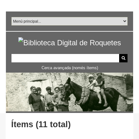
Salta
al
contingut
principal
Cerca avançada (només ítems)
Ítems (11 total)