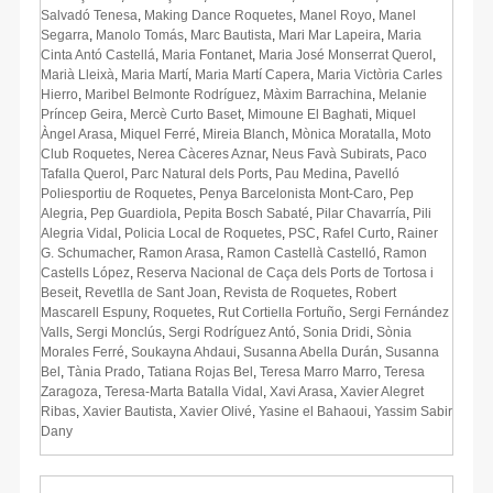
Salvadó Tenesa
,
Making Dance Roquetes
,
Manel Royo
,
Manel
Segarra
,
Manolo Tomás
,
Marc Bautista
,
Mari Mar Lapeira
,
Maria
Cinta Antó Castellá
,
Maria Fontanet
,
Maria José Monserrat Querol
,
Marià Lleixà
,
Maria Martí
,
Maria Martí Capera
,
Maria Victòria Carles
Hierro
,
Maribel Belmonte Rodríguez
,
Màxim Barrachina
,
Melanie
Príncep Geira
,
Mercè Curto Baset
,
Mimoune El Baghati
,
Miquel
Àngel Arasa
,
Miquel Ferré
,
Mireia Blanch
,
Mònica Moratalla
,
Moto
Club Roquetes
,
Nerea Càceres Aznar
,
Neus Favà Subirats
,
Paco
Tafalla Querol
,
Parc Natural dels Ports
,
Pau Medina
,
Pavelló
Poliesportiu de Roquetes
,
Penya Barcelonista Mont-Caro
,
Pep
Alegria
,
Pep Guardiola
,
Pepita Bosch Sabaté
,
Pilar Chavarría
,
Pili
Alegria Vidal
,
Policia Local de Roquetes
,
PSC
,
Rafel Curto
,
Rainer
G. Schumacher
,
Ramon Arasa
,
Ramon Castellà Castelló
,
Ramon
Castells López
,
Reserva Nacional de Caça dels Ports de Tortosa i
Beseit
,
Revetlla de Sant Joan
,
Revista de Roquetes
,
Robert
Mascarell Espuny
,
Roquetes
,
Rut Cortiella Fortuño
,
Sergi Fernández
Valls
,
Sergi Monclús
,
Sergi Rodríguez Antó
,
Sonia Dridi
,
Sònia
Morales Ferré
,
Soukayna Ahdaui
,
Susanna Abella Durán
,
Susanna
Bel
,
Tània Prado
,
Tatiana Rojas Bel
,
Teresa Marro Marro
,
Teresa
Zaragoza
,
Teresa-Marta Batalla Vidal
,
Xavi Arasa
,
Xavier Alegret
Ribas
,
Xavier Bautista
,
Xavier Olivé
,
Yasine el Bahaoui
,
Yassim Sabir
Dany