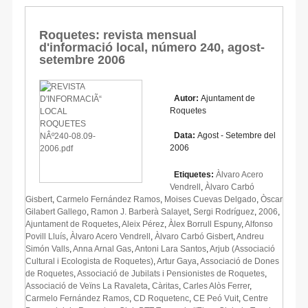
Roquetes: revista mensual
d'informació local, número 240, agost-
setembre 2006
Autor:
Ajuntament de
Roquetes
Data:
Agost - Setembre del
2006
Etiquetes:
Àlvaro Acero
Vendrell
,
Àlvaro Carbó
Gisbert
,
Carmelo Fernández Ramos
,
Moises Cuevas Delgado
,
Òscar
Gilabert Gallego
,
Ramon J. Barberà Salayet
,
Sergi Rodríguez
,
2006
,
Ajuntament de Roquetes
,
Aleix Pérez
,
Àlex Borrull Espuny
,
Alfonso
Povill Lluís
,
Àlvaro Acero Vendrell
,
Àlvaro Carbó Gisbert
,
Andreu
Simón Valls
,
Anna Arnal Gas
,
Antoni Lara Santos
,
Arjub (Associació
Cultural i Ecologista de Roquetes)
,
Artur Gaya
,
Associació de Dones
de Roquetes
,
Associació de Jubilats i Pensionistes de Roquetes
,
Associació de Veïns La Ravaleta
,
Càritas
,
Carles Alòs Ferrer
,
Carmelo Fernández Ramos
,
CD Roquetenc
,
CE Peó Vuit
,
Centre