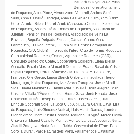
Barberà Salayet
,
2003
,
Ainoa
Benaiges Forés
,
Ajuntament
de Roquetes
,
Aleix Pérez
,
Àlvaro Acero Vendrell
,
Andreu Simón
Valls
,
Anna Castelló Fabregat
,
Anna Gas
,
Antena Caro
,
Antolí Ortiz
Giner
,
Arantxa Ribes Pedret
,
Arjub (Associació Cultural i Ecologista
de Roquetes)
,
Associació de Dones de Roquetes
,
Associació de
Jubilats i Pensionistes de Roquetes
,
Associació de Veïns La
Ravaleta
,
Begoña Delgado Estrada
,
Càritas
,
Carme Garcia
Fabregues
,
CD Roquetenc
,
CE Peó Vuit
,
Centre Parroquial de
Roquetes
,
CiU
,
Club BTT Terres de l'Ebre
,
Club de Tennis Roquetes
,
Club Voleibol Roquetes
,
Comerç Agrupat de Roquetes (CAR)
,
Consuelo Benedicto Conte
,
Cooperativa Soldebre
,
Elena Bielsa
Gargallo
,
Escola Mestre Marcel·lí Domingo
,
Escola Raval de Cristo
,
Esplai Roquetes
,
Ferran Sànchez Cid
,
Francesc A. Gas Ferré
,
Francesc Ollé Garcia
,
Ignasi Blanch Gisbert
,
Immaculada Hierro
Moragrega
,
Institut Roquetes
,
Ivan Arasa Zaragoza
,
Javier Altadill
Vidal
,
Javier Martinez Gil
,
Jesús Adell Gavaldà
,
Joan Alegret
,
Joan
Castells Villalta "l'Àguedo"
,
Joan Hierro Gaya
,
Jordi Escoda
,
José
Chavarria Trullén
,
Josep Bahima Carles
,
Josep Garcia
,
Juan
Enrique Codorniu Solé
,
La Joca Club Alpí
,
Laura García Gaya
,
Lira
de Roquetes
,
Lluís Giménez Vericat
,
Lluís Martín Santos
,
Lourdes
Blanch Arasa
,
Marc Puerta Cardona
,
Mariano Gil Agné
,
Mercè Lleixà
Chavarría
,
Miquel Castelló Merino
,
Montse Lahosa Alcoverro
,
Núria
Altadill Zaragoza
,
Núria Farlete Ralda
,
Observatori de l'Ebre
,
Paco
Sorolla Durán
,
Parc Natural dels Ports
,
Parlament de Catalunya
,