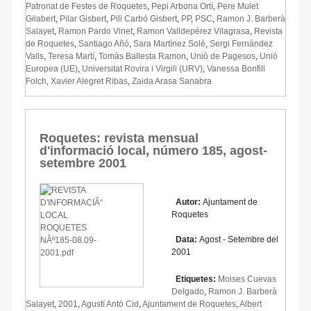
Patronat de Festes de Roquetes
,
Pepi Arbona Ortí
,
Pere Mulet
Gilabert
,
Pilar Gisbert
,
Pili Carbó Gisbert
,
PP
,
PSC
,
Ramon J. Barberà
Salayet
,
Ramon Pardo Vinet
,
Ramon Valldepérez Vilagrasa
,
Revista
de Roquetes
,
Santiago Añó
,
Sara Martínez Solé
,
Sergi Fernández
Valls
,
Teresa Martí
,
Tomàs Ballesta Ramon
,
Unió de Pagesos
,
Unió
Europea (UE)
,
Universitat Rovira i Virgili (URV)
,
Vanessa Bonfill
Folch
,
Xavier Alegret Ribas
,
Zaida Arasa Sanabra
Roquetes: revista mensual
d'informació local, número 185, agost-
setembre 2001
Autor:
Ajuntament de
Roquetes
Data:
Agost - Setembre del
2001
Etiquetes:
Moises Cuevas
Delgado
,
Ramon J. Barberà
Salayet
,
2001
,
Agustí Antó Cid
,
Ajuntament de Roquetes
,
Albert