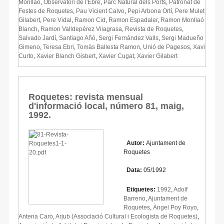
Monllaó
,
Observatori de l'Ebre
,
Parc Natural dels Ports
,
Patronat de
Festes de Roquetes
,
Pau Vicient Calvo
,
Pepi Arbona Ortí
,
Pere Mulet
Gilabert
,
Pere Vidal
,
Ramon Cid
,
Ramon Espadaler
,
Ramon Monllaó
Blanch
,
Ramon Valldepérez Vilagrasa
,
Revista de Roquetes
,
Salvado Jardí
,
Santiago Añó
,
Sergi Fernández Valls
,
Sergi Madueño
Gimeno
,
Teresa Ebri
,
Tomàs Ballesta Ramon
,
Unió de Pagesos
,
Xavi
Curto
,
Xavier Blanch Gisbert
,
Xavier Cugat
,
Xavier Gilabert
Roquetes: revista mensual
d'informació local, número 81, maig,
1992.
Autor:
Ajuntament de
Roquetes
Data:
05/1992
Etiquetes:
1992
,
Adolf
Barreno
,
Ajuntament de
Roquetes
,
Àngel Poy Royo
,
Antena Caro
,
Arjub (Associació Cultural i Ecologista de Roquetes)
,