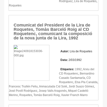
Rodríguez
,
Lira de Roquetes
,
Roquetes
Comunicat del President de la Lira de
Roquetes, Tomàs Barceló Roig al CD
Roquetenc, comunicant la composició
de la nova junta de la Lira, 1992
Autor:
Lira de Roquetes
Data:
2/03/1992
Etiquetes:
1992
,
Arxiu del
CD Roquetenc
,
Bernardino
Casado Santamaría
,
CD
Roquetenc
,
Elsa Pla Canalda
,
Francesc Trullén Feliu
,
Immaculada Cid Solé
,
Jordi Suazo Gómez
,
José Povill Rodríguez
,
Josep Valls Aragonés
,
Miquel Castelló
Merino
,
Roquetes
,
Tomàs Barceló Roig
,
Xavier Franch Marro