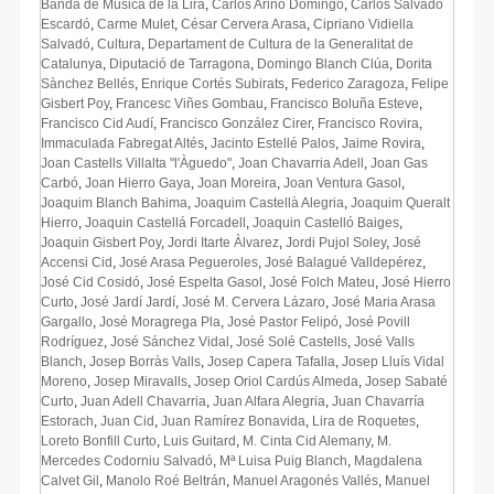
Banda de Música de la Lira
,
Carlos Ariño Domingo
,
Carlos Salvadó
Escardó
,
Carme Mulet
,
César Cervera Arasa
,
Cipriano Vidiella
Salvadó
,
Cultura
,
Departament de Cultura de la Generalitat de
Catalunya
,
Diputació de Tarragona
,
Domingo Blanch Clúa
,
Dorita
Sànchez Bellés
,
Enrique Cortés Subirats
,
Federico Zaragoza
,
Felipe
Gisbert Poy
,
Francesc Viñes Gombau
,
Francisco Boluña Esteve
,
Francisco Cid Audí
,
Francisco González Cirer
,
Francisco Rovira
,
Immaculada Fabregat Altés
,
Jacinto Estellé Palos
,
Jaime Rovira
,
Joan Castells Villalta "l'Àguedo"
,
Joan Chavarria Adell
,
Joan Gas
Carbó
,
Joan Hierro Gaya
,
Joan Moreira
,
Joan Ventura Gasol
,
Joaquim Blanch Bahima
,
Joaquim Castellà Alegria
,
Joaquim Queralt
Hierro
,
Joaquin Castellá Forcadell
,
Joaquin Castelló Baiges
,
Joaquin Gisbert Poy
,
Jordi Itarte Àlvarez
,
Jordi Pujol Soley
,
José
Accensi Cid
,
José Arasa Pegueroles
,
José Balagué Valldepérez
,
José Cid Cosidó
,
José Espelta Gasol
,
José Folch Mateu
,
José Hierro
Curto
,
José Jardí Jardí
,
José M. Cervera Lázaro
,
José Maria Arasa
Gargallo
,
José Moragrega Pla
,
José Pastor Felipó
,
José Povill
Rodríguez
,
José Sánchez Vidal
,
José Solé Castells
,
José Valls
Blanch
,
Josep Borràs Valls
,
Josep Capera Tafalla
,
Josep Lluís Vidal
Moreno
,
Josep Miravalls
,
Josep Oriol Cardús Almeda
,
Josep Sabaté
Curto
,
Juan Adell Chavarria
,
Juan Alfara Alegria
,
Juan Chavarría
Estorach
,
Juan Cid
,
Juan Ramírez Bonavida
,
Lira de Roquetes
,
Loreto Bonfill Curto
,
Luis Guitard
,
M. Cinta Cid Alemany
,
M.
Mercedes Codorniu Salvadó
,
Mª Luisa Puig Blanch
,
Magdalena
Calvet Gil
,
Manolo Roé Beltrán
,
Manuel Aragonés Vallés
,
Manuel