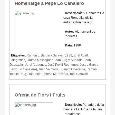
Homenatge a Pepe Lo Canalero
Descripció:
Al Canalero i la
seva Rondalla, els fan
entrega d'un present
Autor:
Ajuntament de
Roquetes
Data:
1988
Etiquetes:
Ramon J. Barberà Salayet
,
1988
,
Eriel Adell
,
Fotografies
,
Jaume Messeguer
,
Joan Cugat Subirats
,
Joan
Gausachs
,
Jordi Aragones
,
José Povill Rodríguez
,
Josep Garcia
Sanz (Lo Canalero)
,
Juan Valmaña
,
Juanito Chavarria
,
Ramon
Tafalla Roig
,
Roquetes
,
Teresa Martí Vidal
,
Toni Ginovart
Ofrena de Flors i Fruits
Descripció:
Portadors de la
bandera La Junta de la Lira
Roquetense