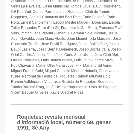
Associació de Jubilats i Pensionistes de Roquetes
,
Associació de
Veïns La Ravaleta
,
Casal Municipal Hort de Cruells
,
CD Roquetenc
,
CE Peó Vuit
,
Centre Parroquial de Roquetes
,
Club de Tennis
Roquetes
,
Consell Comarcal del Baix Ebre
,
Enric Casadó
,
Enric
Roig
,
Ernest Sanclement
,
Escola Mestre Marcel·lí Domingo
,
Escola
Taller Roquetes Torre d'en Gil
,
Francesc A. Gas Ferré
,
Francesc Favà
Valls
,
Immaculada Vilaubí Gisbert
,
J. German Sole Micolau
,
Jesús
Adell Gavaldà
,
Joan Maria Abelló
,
Joan Miquel Torta Margalef
,
José
Chavarria Trullén
,
José Povill Rodríguez
,
Josep Batlló Ortiz
,
Josep
Baubí Lasierra
,
Josep Bernat Doménech
,
Josep Borràs Valls
,
Josep
Oriol Cardús Almeda
,
Juan José Curto Subirats
,
La Joca Club Alpí
,
Lira de Roquetes
,
Lluís Blanch Besolí
,
Lluís Felip Alberca Silva
,
Lluís
Poy Chavarría
,
Manel Ollé
,
Marià Jover Flix
,
Mariano Gil Agné
,
Miguel Franch Cohi
,
Miquel Castelló Merino
,
Natació
,
Observatori de
l'Ebre
,
Patronat de Festes de Roquetes
,
Ramon Miravall Dolç
,
Ramon Valldepérez Vilagrasa
,
Revista de Roquetes
,
Roquetes
,
Tomàs Barceló Roig
,
Unió Ciclista Roquetense
,
Unió de Pagesos
,
Vicent Beguer Oliveres
,
Xavier Alegret Ribas
Roquetes: revista mensual
d'informació local, número 69, gener
1991. 8è Any