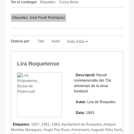
Tot el contingut
Etiquetes
Cerca ítems.
Etiquetes: José Povill Rodríguez
Ordena per:
Títol
Autor
Data d'alta
Lira Roquetense
Descripció:
Recull
commemoratiu del 75è
aniversari de la seua
fundació.
Autor:
Lira de Roquetes
Data:
1983
Etiquetes:
1907
,
1982
,
1983
,
Ajuntament de Roquetes
,
Amparo
Monllau Moragues
,
Àngel Poy Royo
,
Aniversaris
,
Augusto Riba Duró
,