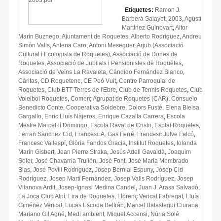
Etiquetes:
Ramon J.
Barberà Salayet
,
2003
,
Agustí
Martínez Guinovart
,
Aitor
Marín Buznego
,
Ajuntament de Roquetes
,
Alberto Rodríguez
,
Andreu
Simón Valls
,
Antena Caro
,
Antoni Meseguer
,
Arjub (Associació
Cultural i Ecologista de Roquetes)
,
Associació de Dones de
Roquetes
,
Associació de Jubilats i Pensionistes de Roquetes
,
Associació de Veïns La Ravaleta
,
Cándido Fernández Blanco
,
Càritas
,
CD Roquetenc
,
CE Peó Vuit
,
Centre Parroquial de
Roquetes
,
Club BTT Terres de l'Ebre
,
Club de Tennis Roquetes
,
Club
Voleibol Roquetes
,
Comerç Agrupat de Roquetes (CAR)
,
Consuelo
Benedicto Conte
,
Cooperativa Soldebre
,
Dolors Fusté
,
Elena Bielsa
Gargallo
,
Enric Lluís Nàjeros
,
Enrique Cazalla Carrera
,
Escola
Mestre Marcel·lí Domingo
,
Escola Raval de Cristo
,
Esplai Roquetes
,
Ferran Sànchez Cid
,
Francesc A. Gas Ferré
,
Francesc Julve Falcó
,
Francesc Vallespí
,
Glòria Fandos Gracia
,
Institut Roquetes
,
Iolanda
Marín Gisbert
,
Jean Pierre Straka
,
Jesús Adell Gavaldà
,
Joaquim
Soler
,
José Chavarria Trullén
,
José Font
,
José Maria Membrado
Blas
,
José Povill Rodríguez
,
Josep Bernial Espuny
,
Josep Cid
Rodríguez
,
Josep Martí Fernàndez
,
Josep Valls Rodríguez
,
Josep
Vilanova Ardit
,
Josep-Ignasi Medina Candel
,
Juan J. Arasa Salvadó
,
La Joca Club Alpí
,
Lira de Roquetes
,
Llorenç Vericat Fabregat
,
Lluís
Giménez Vericat
,
Lucas Escoda Beltrán
,
Marcel Balastegui Ciurana
,
Mariano Gil Agné
,
Medi ambient
,
Miquel Accensi
,
Núria Solé