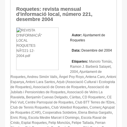
Roquetes: revista mensual
d'informació local, número 221,
desembre 2004
Autor:
Ajuntament de
Roquetes
Data:
Desembre del 2004
Etiquetes:
Manolo Tomás
,
Ramon J. Barberà Salayet
,
2004
,
Ajuntament de
Roquetes
,
Andreu Simón Valls
,
Àngel Poy Royo
,
Antena Caro
,
Antoni
Espanya
,
Antoni Lara Santos
,
Arjub (Associació Cultural i Ecologista
de Roquetes)
,
Associació de Dones de Roquetes
,
Associació de
Jubilats i Pensionistes de Roquetes
,
Associació de Veïns La
Ravaleta
,
Benjamín Cuevas Delgado
,
Càritas
,
CD Roquetenc
,
CE
Peó Vuit
,
Centre Parroquial de Roquetes
,
Club BTT Terres de l'Ebre
,
Club de Tennis Roquetes
,
Club Voleibol Roquetes
,
Comerç Agrupat
de Roquetes (CAR)
,
Cooperativa Soldebre
,
Elena Bielsa Gargallo
,
Enric Roig
,
Escola Mestre Marcel·lí Domingo
,
Escola Raval de
Cristo
,
Esplai Roquetes
,
Felip Monclús
,
Felipe Tallada
,
Ferran