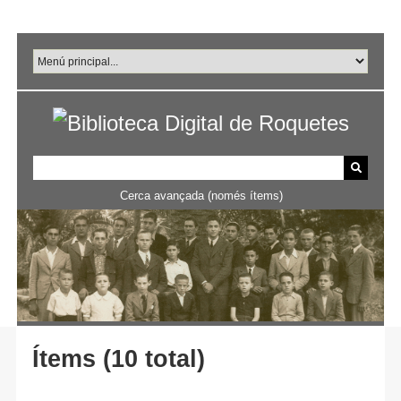
Salta
al
contingut
principal
Cerca avançada (només ítems)
Ítems (10 total)