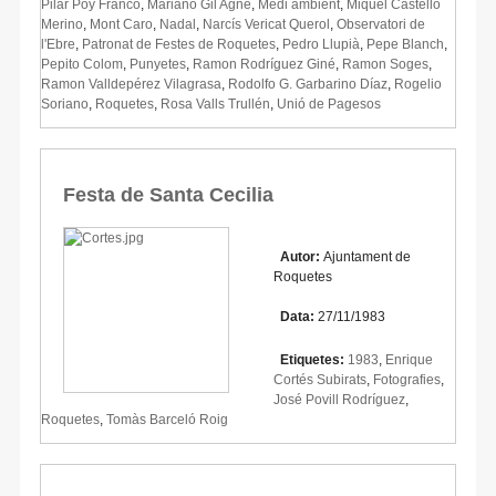
Pilar Poy Franco
,
Mariano Gil Agné
,
Medi ambient
,
Miquel Castelló
Merino
,
Mont Caro
,
Nadal
,
Narcís Vericat Querol
,
Observatori de
l'Ebre
,
Patronat de Festes de Roquetes
,
Pedro Llupià
,
Pepe Blanch
,
Pepito Colom
,
Punyetes
,
Ramon Rodríguez Giné
,
Ramon Soges
,
Ramon Valldepérez Vilagrasa
,
Rodolfo G. Garbarino Díaz
,
Rogelio
Soriano
,
Roquetes
,
Rosa Valls Trullén
,
Unió de Pagesos
Festa de Santa Cecilia
Autor:
Ajuntament de
Roquetes
Data:
27/11/1983
Etiquetes:
1983
,
Enrique
Cortés Subirats
,
Fotografies
,
José Povill Rodríguez
,
Roquetes
,
Tomàs Barceló Roig