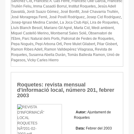
Sànchez Cid
,
Francesc A. Gas Ferré
,
Francesc Ollé Garcia
,
Francesc
Trullén Feliu
,
Imma Casadó Borrul
,
Institut Roquetes
,
Jesús Adell
Gavaldà
,
Jordi Suazo Gómez
,
José Bonfill
,
José Chavarria Trullén
,
José Moragrega Ferré
,
José Povill Rodríguez
,
Josep Cid Rodríguez
,
Josep-Ignasi Medina Candel
,
La Joca Club Alpí
,
Lira de Roquetes
,
Lluís Blanch Besolí
,
Mariano Gil Agné
,
Marta Cid
,
Medi ambient
,
Miquel Castelló Merino
,
Montserrat Sales Solé
,
Observatori de
l'Ebre
,
Parc Natural dels Ports
,
Patronat de Festes de Roquetes
,
Pepa Nogués
,
Pepi Arbona Ortí
,
Pere Mulet Gilabert
,
Pilar Gisbert
,
Ramon Ribes Adell
,
Ramon Valldepérez Vilagrasa
,
Revista de
Roquetes
,
Susanna Abella Durán
,
Tomàs Ballesta Ramon
,
Unió de
Pagesos
,
Vicky Carles Hierro
Roquetes: revista mensual
d'informació local, número 201, febrer
2003
Autor:
Ajuntament de
Roquetes
Data:
Febrer del 2003