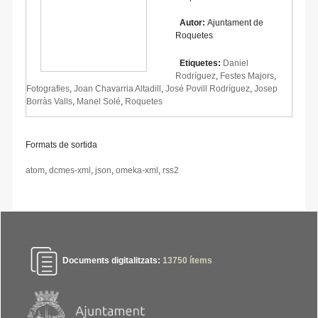
Autor:
Ajuntament de
Roquetes
Etiquetes:
Daniel
Rodríguez
,
Festes Majors
,
Fotografies
,
Joan Chavarria Altadill
,
José Povill Rodríguez
,
Josep
Borràs Valls
,
Manel Solé
,
Roquetes
Formats de sortida
atom
,
dcmes-xml
,
json
,
omeka-xml
,
rss2
Documents digitalitzats:
13750
ítems