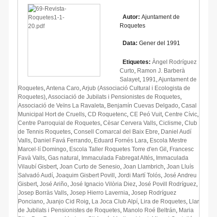
Autor:
Ajuntament de
Roquetes
Data:
Gener del 1991
Etiquetes:
Àngel Rodríguez
Curto
,
Ramon J. Barberà
Salayet
,
1991
,
Ajuntament de
Roquetes
,
Antena Caro
,
Arjub (Associació Cultural i Ecologista de
Roquetes)
,
Associació de Jubilats i Pensionistes de Roquetes
,
Associació de Veïns La Ravaleta
,
Benjamín Cuevas Delgado
,
Casal
Municipal Hort de Cruells
,
CD Roquetenc
,
CE Peó Vuit
,
Centre Cívic
,
Centre Parroquial de Roquetes
,
Cèsar Cervera Valls
,
Ciclisme
,
Club
de Tennis Roquetes
,
Consell Comarcal del Baix Ebre
,
Daniel Audí
Valls
,
Daniel Favá Ferrando
,
Eduard Fornés Lara
,
Escola Mestre
Marcel·lí Domingo
,
Escola Taller Roquetes Torre d'en Gil
,
Francesc
Favà Valls
,
Gas natural
,
Immaculada Fabregat Altés
,
Immaculada
Vilaubí Gisbert
,
Joan Curto de Senesio
,
Joan Llambrich
,
Joan Lluís
Salvadó Audí
,
Joaquim Gisbert Povill
,
Jordi Martí Tolós
,
José Andreu
Gisbert
,
José Ariño
,
José Ignacio Vilòria Diez
,
José Povill Rodríguez
,
Josep Borràs Valls
,
Josep Hierro Lavernia
,
Josep Rodríguez
Ponciano
,
Juanjo Cid Roig
,
La Joca Club Alpí
,
Lira de Roquetes
,
Llar
de Jubilats i Pensionistes de Roquetes
,
Manolo Roé Beltrán
,
Maria