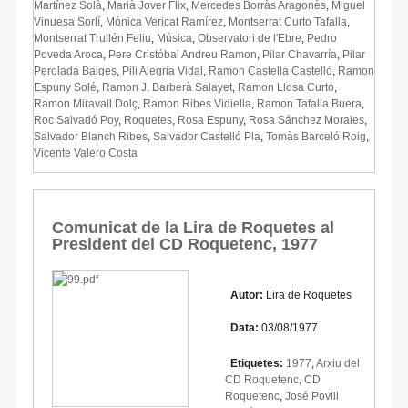
Martínez Solà
,
Marià Jover Flix
,
Mercedes Borràs Aragonès
,
Miguel
Vinuesa Sorlí
,
Mònica Vericat Ramírez
,
Montserrat Curto Tafalla
,
Montserrat Trullén Feliu
,
Música
,
Observatori de l'Ebre
,
Pedro
Poveda Aroca
,
Pere Cristóbal Andreu Ramon
,
Pilar Chavarría
,
Pilar
Perolada Baiges
,
Pili Alegria Vidal
,
Ramon Castellà Castelló
,
Ramon
Espuny Solé
,
Ramon J. Barberà Salayet
,
Ramon Llosa Curto
,
Ramon Miravall Dolç
,
Ramon Ribes Vidiella
,
Ramon Tafalla Buera
,
Roc Salvadó Poy
,
Roquetes
,
Rosa Espuny
,
Rosa Sánchez Morales
,
Salvador Blanch Ribes
,
Salvador Castelló Pla
,
Tomàs Barceló Roig
,
Vicente Valero Costa
Comunicat de la Lira de Roquetes al
President del CD Roquetenc, 1977
Autor:
Lira de Roquetes
Data:
03/08/1977
Etiquetes:
1977
,
Arxiu del
CD Roquetenc
,
CD
Roquetenc
,
José Povill