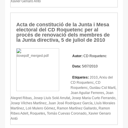
Xavier Genaro Antó
Acta de constitució de la Junta i Mesa
electoral del CD Roquetenc per al
procés de renovació dels membres de
la Junta directiva, 5 de juliol de 2010
Autor:
CD Roquetenc
Data:
5/07/2010
Etiquetes:
2010
,
Arxiu del
CD Roquetenc
,
CD
Roquetenc
,
Gustau Cid Martí
,
Joan Aguilar Ferreres
,
Joan
Alegret Ribas
,
Josep Lluís Solé Arrufat
,
Josep Maria Curto Ferrando
,
Josep Vílches Martínez
,
Juan José Rodríguez García
,
Lluís Morales
Martínez
,
Loli Mulero Gómez
,
Ramon Martínez Gallardo
,
Ramon
Ribes Adell
,
Roquetes
,
Tomàs Cuevas Coronado
,
Xavier Genaro
Antó