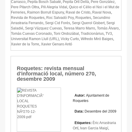
Carrasco
,
Pepita Bosch Sabaté
,
Pepita Ortí Dellà
,
Pere Gonzàlez
,
Pere Pitarch Oltra
,
Pili Alegria Vidal
,
Quico el Célio el Noi i el Mut de
Ferreries
,
Raimon Borrull Espuny
,
Raval de Cristo
,
Raval Nova
,
Revista de Roquetes
,
Roc Salvadó Poy
,
Roquetes
,
Secundino
Arrastraria Ferrando
,
Sergi Cid Forés
,
Sergi Querol Gisbert
,
Sergi
Saladié
,
Sergi Vázquez Cuevas
,
Teresa Marro Marro
,
Tomàs Àlvaro
,
Tomàs Cuevas Coronado
,
Toni Ondozábal
,
Tradicionàrius
,
TV3
,
Universitat Ramon Llull (URL)
,
Vicky Curto
,
Wifredo Miró Baiges
,
Xavier de la Torre
,
Xavier Genaro Antó
Roquetes: revista mensual
d'informació local, número 270,
desembre 2009
Autor:
Ajuntament de
Roquetes
Data:
Desembre del 2009
Etiquetes:
Èric Arrastraria
Ortí
,
Ivan Garcia Maigí
,