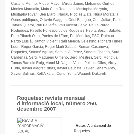
Castelló Merino
,
Miquel Mayor
,
Mireia Jaime
,
Mohamed Ourhour
,
Mònica Moratalla
,
Moto Club Roquetes
,
Mustapha Mezyain
,
Mustapha Riyani Ben Elarbi
,
Nadal
,
Nicolae Zlata
,
Núria Moratalla
,
Obres públiques
,
Octavio Waggeh
,
Oriol Balagué
,
Oriol Julián
,
Paco
Tafalla Querol
,
Pau Pallarès
,
Pau Vicient Calvo
,
Paula Pardo
Rodríguez
,
Pavelló Poliesportiu de Roquetes
,
Pepita Bosch Sabaté
,
Pere Pitarch Oltra
,
Poetes de l'Ebre
,
Pol Monclús
,
PSC
,
Raimon
Pardo Llusià
,
Ramon Vicient
,
Raúl Mencia Celestino
,
Richard Funes
León
,
Roger Garcia
,
Roger Martí Sabaté
,
Roman Casanova
,
Roquetes
,
Salomé Aguilar
,
Samuel A. Perez
,
Sandra Obando
,
Sara
Càrdenas
,
Sergi Madueño Gimeno
,
Sergi Mestres
,
Sergi Monclús
,
Tomàs Barceló Roig
,
Vanni M. Nägali
,
Vicent Pellicer Ollés
,
Vicky
Curto
,
Xavier Alegret Ribas
,
Xavier Bautista
,
Xavier Genaro Antó
,
Xavier Salinas
,
Xell Aixarch Curto
,
Yuma Waggeh Dukureh
Roquetes: revista mensual
d'informació local, número 250,
desembre 2007
Autor:
Ajuntament de
Roquetes