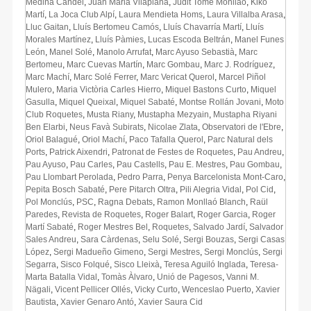
Medina Candel
,
Juan Maria Vilaplana
,
Judit Tomé Monllaó
,
Kiko
Martí
,
La Joca Club Alpí
,
Laura Mendieta Homs
,
Laura Villalba Arasa
,
Lluc Gaitan
,
Lluís Bertomeu Camós
,
Lluís Chavarría Martí
,
Lluís
Morales Martínez
,
Lluís Pàmies
,
Lucas Escoda Beltrán
,
Manel Funes
León
,
Manel Solé
,
Manolo Arrufat
,
Marc Ayuso Sebastià
,
Marc
Bertomeu
,
Marc Cuevas Martín
,
Marc Gombau
,
Marc J. Rodríguez
,
Marc Machí
,
Marc Solé Ferrer
,
Marc Vericat Querol
,
Marcel Piñol
Mulero
,
Maria Victòria Carles Hierro
,
Miquel Bastons Curto
,
Miquel
Gasulla
,
Miquel Queixal
,
Miquel Sabaté
,
Montse Rollán Jovani
,
Moto
Club Roquetes
,
Musta Riany
,
Mustapha Mezyain
,
Mustapha Riyani
Ben Elarbi
,
Neus Favà Subirats
,
Nicolae Zlata
,
Observatori de l'Ebre
,
Oriol Balagué
,
Oriol Machí
,
Paco Tafalla Querol
,
Parc Natural dels
Ports
,
Patrick Aixendri
,
Patronat de Festes de Roquetes
,
Pau Andreu
,
Pau Ayuso
,
Pau Carles
,
Pau Castells
,
Pau E. Mestres
,
Pau Gombau
,
Pau Llombart Perolada
,
Pedro Parra
,
Penya Barcelonista Mont-Caro
,
Pepita Bosch Sabaté
,
Pere Pitarch Oltra
,
Pili Alegria Vidal
,
Pol Cid
,
Pol Monclús
,
PSC
,
Ragna Debats
,
Ramon Monllaó Blanch
,
Raül
Paredes
,
Revista de Roquetes
,
Roger Balart
,
Roger Garcia
,
Roger
Martí Sabaté
,
Roger Mestres Bel
,
Roquetes
,
Salvado Jardí
,
Salvador
Sales Andreu
,
Sara Càrdenas
,
Selu Solé
,
Sergi Bouzas
,
Sergi Casas
López
,
Sergi Madueño Gimeno
,
Sergi Mestres
,
Sergi Monclús
,
Sergi
Segarra
,
Sisco Folqué
,
Sisco Lleixà
,
Teresa Aguiló Inglada
,
Teresa-
Marta Batalla Vidal
,
Tomàs Àlvaro
,
Unió de Pagesos
,
Vanni M.
Nägali
,
Vicent Pellicer Ollés
,
Vicky Curto
,
Wenceslao Puerto
,
Xavier
Bautista
,
Xavier Genaro Antó
,
Xavier Saura Cid