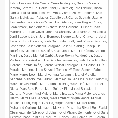
Falcó
,
Francesc Ollé Garcia
,
Genís Rodríguez
,
Gerard Castells
Platero
,
Gerard Cid
,
Gorka Piñol
,
Guillem Algueró Escudé
,
Imssa-
Tamsa
,
Institut Roquetes
,
Ivan Arasa Zaragoza
,
Ivan Beltrán
,
Ivan
Garcia Maigí
,
Izan Palacios Caballero
,
J. Carlos Subirats
,
Jaume
Fernández
,
Jesús Auré Calvet
,
Joan Alegret
,
Joan Alegret Ribas
,
Joan Amaré
,
Joan Amaré Gisbert
,
Joan Carbonell Gisbert
,
Joan
Manero Bel
,
Joan Oliver
,
Joan Pla Sànchez
,
Joaquim Gas Villaecija
,
Jordi Baucells Lluís
,
Jordi Berruezo Noguera
,
Jordi Chavarria
,
Jordi
Escoda
,
Jordi Gavaldà
,
Jordi Gordo Martorell
,
Jordi Ponce Sánchez
,
Josep Also
,
Josep Altadill Zaragoza
,
Josep Calabuig
,
Josep Cid
Rodríguez
,
Josep Lluís Solé Arrufat
,
Josep Martí Fernàndez
,
Josep
Martínez
,
Josep Monfort Carbó
,
Josep Rovira Valldepérez
,
Josep
Vílches
,
Josué Andreu
,
Juan Alcoba Fernández
,
Judit Tomé Monllaó
,
Llorenç Rambla Tolós
,
Llorenç Vericat Fabregat
,
Lluc Gaitan
,
Lluís
Morales Martínez
,
Lluís Salvadó Tenesa
,
Mª Rosa Sancho Baiges
,
Manel Funes León
,
Manel Ventura Agramunt
,
Manel Vidiella
Sànchez
,
Manolo Roé Beltrán
,
Marc Ayuso Sebastià
,
Marc Codorniu
,
Marc Cuevas Martín
,
Marc Curto Castells
,
Marc Giné
,
Marc Jornet
Niella
,
Marc Solé Ferrer
,
Marc Suàrez Pla
,
Marcel Balastegui
Ciurana
,
Marcel Piñol Mulero
,
Maria Estrada
,
Maria Victòria Carles
Hierro
,
Marta Bres Sanchís
,
Medi ambient
,
Miquel Ayora
,
Miquel
Bastons Curto
,
Miquel Gasulla
,
Miquel Sabaté
,
Miquel Torta
,
Mohamed Ourhour
,
Mustapha Mezyain
,
Mustapha Riyani Ben Elarbi
,
Observatori de l'Ebre
,
Oriol Julián
,
Oriol Platero Belmonte
,
Oriol Sanz
Cervera
,
Paco Tafalla Querol
,
Pau Carles
,
Pau Gómez
,
Pau Parejo