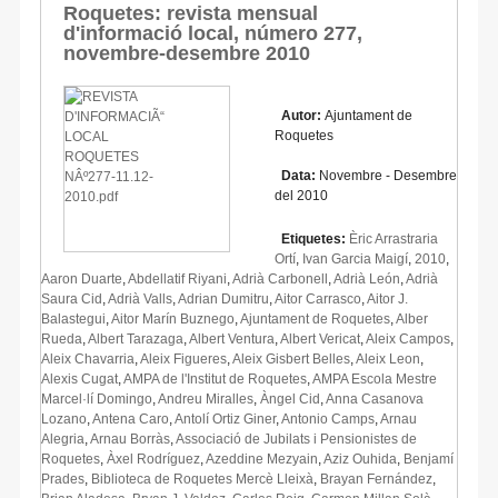
Roquetes: revista mensual
d'informació local, número 277,
novembre-desembre 2010
Autor:
Ajuntament de
Roquetes
Data:
Novembre - Desembre
del 2010
Etiquetes:
Èric Arrastraria
Ortí
,
Ivan Garcia Maigí
,
2010
,
Aaron Duarte
,
Abdellatif Riyani
,
Adrià Carbonell
,
Adrià León
,
Adrià
Saura Cid
,
Adrià Valls
,
Adrian Dumitru
,
Aitor Carrasco
,
Aitor J.
Balastegui
,
Aitor Marín Buznego
,
Ajuntament de Roquetes
,
Alber
Rueda
,
Albert Tarazaga
,
Albert Ventura
,
Albert Vericat
,
Aleix Campos
,
Aleix Chavarria
,
Aleix Figueres
,
Aleix Gisbert Belles
,
Aleix Leon
,
Alexis Cugat
,
AMPA de l'Institut de Roquetes
,
AMPA Escola Mestre
Marcel·lí Domingo
,
Andreu Miralles
,
Àngel Cid
,
Anna Casanova
Lozano
,
Antena Caro
,
Antolí Ortiz Giner
,
Antonio Camps
,
Arnau
Alegria
,
Arnau Borràs
,
Associació de Jubilats i Pensionistes de
Roquetes
,
Àxel Rodríguez
,
Azeddine Mezyain
,
Aziz Ouhida
,
Benjamí
Prades
,
Biblioteca de Roquetes Mercè Lleixà
,
Brayan Fernández
,