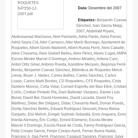
Data:
Desembre del 2007
Etiquetes:
Benjamín Cuevas
Sánchez
,
Ivan Garcia Maigí
,
2007
,
Abdellatif Riyani
,
Abdessamad Machaour
,
Abel Panisello
,
Adrià Pardo
,
Adrià Porcel
,
Adrià Saura Cid
,
Aitor Carrasco
,
Aitor Marín Buznego
,
Ajuntament de
Roquetes
,
Albert Gordo Martorell
,
Albert Rueda Ferré
,
Aleix Caballé
,
Aleix Chavarria
,
Aleix Gisbert Belles
,
Aleix Pérez
,
Alexis Cugat
,
AMPA
Escola Mestre Marcel·lí Domingo
,
Andreu Miralles
,
Antena Caro
,
Antolí Ortiz Giner
,
Antonio Rueda
,
Azeddine Mezyain
,
Begonya Ferré
Borràs
,
Benjamín Cuevas Sánchez
,
Biblioteca de Roquetes Mercè
Lleixà
,
Bryan J. Valdez
,
Carles Ibáñez
,
Carles Sánchez
,
Carlos
Loaso
,
Carlos Martí Bordes
,
CD Roquetenc
,
CFS Roquetes
,
Cinta
Goldero Moreso
,
Cinta Vidal
,
Consell Esportiu del Baix Ebre
,
Cristian
Colón
,
Cristian Pintado Pla
,
Dani Ballester Vàzquez
,
Daniel Lluís
Bonet
,
David Bel
,
David Homedes
,
David Lacasta
,
David Poy
Martínez
,
Dídac Ber Diéguez
,
Dídac Chavarría Martí
,
Dorian Rueda
,
Dorita Sànchez Bellés
,
Eduard Rodríguez Ginovart
,
Elena Bielsa
Gargallo
,
Eloi Melich
,
Emigdi Subirats Sebastià
,
Enric Anguera
,
Enric
Iniesta Alemany
,
Èric Cortijo
,
Ernest Eiximeno
,
Escola Mestre
Marcel·lí Domingo
,
Escola Raval de Cristo
,
Fanny Rodríguez García
,
Felip Crespo Garcia
,
Felipe Crespo Aurré
,
Ferran Buera Nadal
,
Francesc A. Gas Ferré
,
Francesc Casajust Sangres
,
Francesc Julve