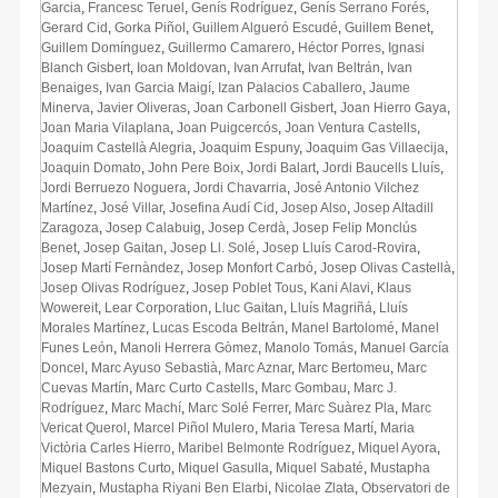
Garcia
,
Francesc Teruel
,
Genís Rodríguez
,
Genís Serrano Forés
,
Gerard Cid
,
Gorka Piñol
,
Guillem Algueró Escudé
,
Guillem Benet
,
Guillem Domínguez
,
Guillermo Camarero
,
Héctor Porres
,
Ignasi
Blanch Gisbert
,
Ioan Moldovan
,
Ivan Arrufat
,
Ivan Beltrán
,
Ivan
Benaiges
,
Ivan Garcia Maigí
,
Izan Palacios Caballero
,
Jaume
Minerva
,
Javier Oliveras
,
Joan Carbonell Gisbert
,
Joan Hierro Gaya
,
Joan Maria Vilaplana
,
Joan Puigcercós
,
Joan Ventura Castells
,
Joaquim Castellà Alegria
,
Joaquim Espuny
,
Joaquim Gas Villaecija
,
Joaquin Domato
,
John Pere Boix
,
Jordi Balart
,
Jordi Baucells Lluís
,
Jordi Berruezo Noguera
,
Jordi Chavarria
,
José Antonio Vilchez
Martínez
,
José Villar
,
Josefina Audí Cid
,
Josep Also
,
Josep Altadill
Zaragoza
,
Josep Calabuig
,
Josep Cerdà
,
Josep Felip Monclús
Benet
,
Josep Gaitan
,
Josep Ll. Solé
,
Josep Lluís Carod-Rovira
,
Josep Martí Fernàndez
,
Josep Monfort Carbó
,
Josep Olivas Castellà
,
Josep Olivas Rodríguez
,
Josep Poblet Tous
,
Kani Alavi
,
Klaus
Wowereit
,
Lear Corporation
,
Lluc Gaitan
,
Lluís Magriñá
,
Lluís
Morales Martínez
,
Lucas Escoda Beltrán
,
Manel Bartolomé
,
Manel
Funes León
,
Manoli Herrera Gòmez
,
Manolo Tomás
,
Manuel García
Doncel
,
Marc Ayuso Sebastià
,
Marc Aznar
,
Marc Bertomeu
,
Marc
Cuevas Martín
,
Marc Curto Castells
,
Marc Gombau
,
Marc J.
Rodríguez
,
Marc Machí
,
Marc Solé Ferrer
,
Marc Suàrez Pla
,
Marc
Vericat Querol
,
Marcel Piñol Mulero
,
Maria Teresa Martí
,
Maria
Victòria Carles Hierro
,
Maribel Belmonte Rodríguez
,
Miquel Ayora
,
Miquel Bastons Curto
,
Miquel Gasulla
,
Miquel Sabaté
,
Mustapha
Mezyain
,
Mustapha Riyani Ben Elarbi
,
Nicolae Zlata
,
Observatori de