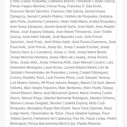
Cristo
,
Esplai Roquetes
,
Estefania Blanch
,
Fernando Crespo Garcia
,
Ferran Faiges Monllaó
,
Ferran Roig
,
Francesc A. Gas Ferré
,
Francesc Benet Sànchez
,
Francesc Ollé Garcia
,
Gerard Arasa
Zaragoza
,
Gerard Castells Platero
,
Grallers de Roquetes
,
Gubiana
dels Ports
,
Guillermo Camarero
,
Hilari Vidal Marro
,
Institut Roquetes
,
Ivan Arasa Zaragoza
,
Jaume Queralt Soria
,
Joan Adell
,
Joan Alegret
Ribas
,
Joan Espuny Estrada
,
Joan Manel Tresserras
,
Joan Trullén
Garcia
,
Jordi Adell Sabaté
,
Jordi Baucells Lluís
,
Jordi Ponce
Sánchez
,
Jordi Prats
,
Jordi Ribes Adell
,
Jordi Rovira Eixemeno
,
José
Favà Antó
,
José Porcal
,
Josep Bo
,
Josep Casadó Escribà
,
Josep
Garcia Sanz (Lo Canalero)
,
Josep Ll. Solé
,
Josep Maria Bonet
,
Josep Monclús Alemany
,
Josep Otero de Losada
,
Josep Rovira
Grau
,
Josep Valls
,
Josep Vilanova Ardit
,
Juan Manuel Lozano
,
Laia
Homedes Meseguer
,
Laura Arasa
,
Laureà Alegret Balart
,
Llar de
Jubilats i Pensionistes de Roquetes
,
Llorenç Castell Fàbregues
,
Llorenç Rambla Tolós
,
Lluís Fornés Pérez
,
Lluís Salvadó Tenesa
,
Loli Mulero Gómez
,
Mª Rosa Sancho Baiges
,
Manel Cid Audí
,
Manel
Vidiella
,
Marc Alegre Figueres
,
Marc Bertomeu
,
Marc Pardo
,
Marga
Jornet Blanch
,
Maria José Monserrat Querol
,
Maria Victòria Carles
Hierro
,
Marian Rojas
,
Maribel Belmonte Rodríguez
,
Maribel Gimeno
,
Moises Cuevas Delgado
,
Montse Castellà Espuny
,
Moto Club
Roquetes
,
Mustapha Riyani Ben Elarbi
,
Neus Favà Subirats
,
Neus
Llatje Hierro
,
Observatori de l'Ebre
,
Òscar Gilabert Gallego
,
Paco
Tafalla Querol
,
Parlament de Catalunya
,
Pau Gil
,
Paula Linaje
,
Pedro
Belenguer
,
Penya Barcelonista Mont-Caro
,
Pepita Albarrán