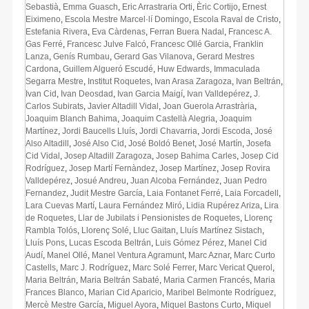
Sebastià
,
Emma Guasch
,
Eric Arrastraria Orti
,
Èric Cortijo
,
Ernest
Eiximeno
,
Escola Mestre Marcel·lí Domingo
,
Escola Raval de Cristo
,
Estefania Rivera
,
Eva Càrdenas
,
Ferran Buera Nadal
,
Francesc A.
Gas Ferré
,
Francesc Julve Falcó
,
Francesc Ollé Garcia
,
Franklin
Lanza
,
Genís Rumbau
,
Gerard Gas Vilanova
,
Gerard Mestres
Cardona
,
Guillem Algueró Escudé
,
Huw Edwards
,
Immaculada
Segarra Mestre
,
Institut Roquetes
,
Ivan Arasa Zaragoza
,
Ivan Beltrán
,
Ivan Cid
,
Ivan Deosdad
,
Ivan Garcia Maigí
,
Ivan Valldepérez
,
J.
Carlos Subirats
,
Javier Altadill Vidal
,
Joan Guerola Arrastrària
,
Joaquim Blanch Bahima
,
Joaquim Castellà Alegria
,
Joaquim
Martínez
,
Jordi Baucells Lluís
,
Jordi Chavarria
,
Jordi Escoda
,
José
Also Altadill
,
José Also Cid
,
José Boldó Benet
,
José Martín
,
Josefa
Cid Vidal
,
Josep Altadill Zaragoza
,
Josep Bahima Carles
,
Josep Cid
Rodríguez
,
Josep Martí Fernàndez
,
Josep Martínez
,
Josep Rovira
Valldepérez
,
Josué Andreu
,
Juan Alcoba Fernández
,
Juan Pedro
Fernandez
,
Judit Mestre García
,
Laia Fontanet Ferré
,
Laia Forcadell
,
Lara Cuevas Martí
,
Laura Fernández Miró
,
Lidia Rupérez Ariza
,
Lira
de Roquetes
,
Llar de Jubilats i Pensionistes de Roquetes
,
Llorenç
Rambla Tolós
,
Llorenç Solé
,
Lluc Gaitan
,
Lluís Martínez Sistach
,
Lluís Pons
,
Lucas Escoda Beltrán
,
Luis Gómez Pérez
,
Manel Cid
Audí
,
Manel Ollé
,
Manel Ventura Agramunt
,
Marc Aznar
,
Marc Curto
Castells
,
Marc J. Rodríguez
,
Marc Solé Ferrer
,
Marc Vericat Querol
,
Maria Beltrán
,
Maria Beltrán Sabaté
,
Maria Carmen Francés
,
Maria
Frances Blanco
,
Marian Cid Aparicio
,
Maribel Belmonte Rodríguez
,
Mercè Mestre García
,
Miguel Ayora
,
Miquel Bastons Curto
,
Miquel