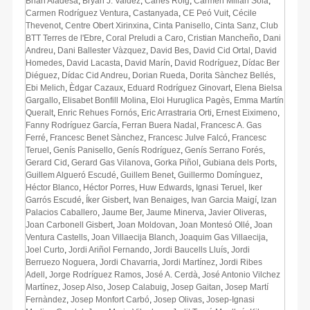
Brian Aladesa
,
Bryan J. Valdez
,
Carles Roig
,
Carmen Millan Solà
,
Carmen Rodríguez Ventura
,
Castanyada
,
CE Peó Vuit
,
Cécile
Thevenot
,
Centre Obert Xirinxina
,
Cinta Panisello
,
Cinta Sanz
,
Club
BTT Terres de l'Ebre
,
Coral Preludi a Caro
,
Cristian Mancheño
,
Dani
Andreu
,
Dani Ballester Vàzquez
,
David Bes
,
David Cid Ortal
,
David
Homedes
,
David Lacasta
,
David Marín
,
David Rodríguez
,
Dídac Ber
Diéguez
,
Dídac Cid Andreu
,
Dorian Rueda
,
Dorita Sànchez Bellés
,
Ebi Melich
,
Èdgar Cazaux
,
Eduard Rodríguez Ginovart
,
Elena Bielsa
Gargallo
,
Elisabet Bonfill Molina
,
Eloi Huruglica Pagès
,
Emma Martín
Queralt
,
Enric Rehues Fornós
,
Eric Arrastraria Orti
,
Ernest Eiximeno
,
Fanny Rodríguez García
,
Ferran Buera Nadal
,
Francesc A. Gas
Ferré
,
Francesc Benet Sànchez
,
Francesc Julve Falcó
,
Francesc
Teruel
,
Genís Panisello
,
Genís Rodríguez
,
Genís Serrano Forés
,
Gerard Cid
,
Gerard Gas Vilanova
,
Gorka Piñol
,
Gubiana dels Ports
,
Guillem Algueró Escudé
,
Guillem Benet
,
Guillermo Domínguez
,
Héctor Blanco
,
Héctor Porres
,
Huw Edwards
,
Ignasi Teruel
,
Iker
Garrós Escudé
,
Íker Gisbert
,
Ivan Benaiges
,
Ivan Garcia Maigí
,
Izan
Palacios Caballero
,
Jaume Ber
,
Jaume Minerva
,
Javier Oliveras
,
Joan Carbonell Gisbert
,
Joan Moldovan
,
Joan Montesó Ollé
,
Joan
Ventura Castells
,
Joan Villaecija Blanch
,
Joaquim Gas Villaecija
,
Joel Curto
,
Jordi Ariñol Fernando
,
Jordi Baucells Lluís
,
Jordi
Berruezo Noguera
,
Jordi Chavarria
,
Jordi Martínez
,
Jordi Ribes
Adell
,
Jorge Rodríguez Ramos
,
José A. Cerdà
,
José Antonio Vilchez
Martínez
,
Josep Also
,
Josep Calabuig
,
Josep Gaitan
,
Josep Martí
Fernàndez
,
Josep Monfort Carbó
,
Josep Olivas
,
Josep-Ignasi