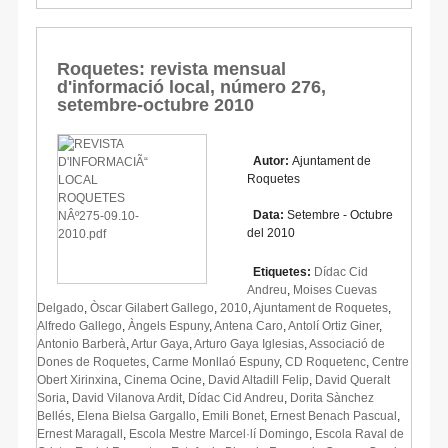
Roquetes: revista mensual
d'informació local, número 276,
setembre-octubre 2010
Autor:
Ajuntament de
Roquetes
Data:
Setembre - Octubre
del 2010
Etiquetes:
Dídac Cid
Andreu
,
Moises Cuevas
Delgado
,
Òscar Gilabert Gallego
,
2010
,
Ajuntament de Roquetes
,
Alfredo Gallego
,
Àngels Espuny
,
Antena Caro
,
Antolí Ortiz Giner
,
Antonio Barberà
,
Artur Gaya
,
Arturo Gaya Iglesias
,
Associació de
Dones de Roquetes
,
Carme Monllaó Espuny
,
CD Roquetenc
,
Centre
Obert Xirinxina
,
Cinema Ocine
,
David Altadill Felip
,
David Queralt
Soria
,
David Vilanova Ardit
,
Dídac Cid Andreu
,
Dorita Sànchez
Bellés
,
Elena Bielsa Gargallo
,
Emili Bonet
,
Ernest Benach Pascual
,
Ernest Maragall
,
Escola Mestre Marcel·lí Domingo
,
Escola Raval de