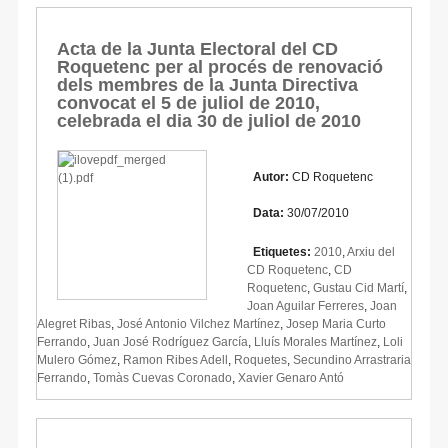
Acta de la Junta Electoral del CD
Roquetenc per al procés de renovació
dels membres de la Junta Directiva
convocat el 5 de juliol de 2010,
celebrada el dia 30 de juliol de 2010
Autor:
CD Roquetenc
Data:
30/07/2010
Etiquetes:
2010
,
Arxiu del
CD Roquetenc
,
CD
Roquetenc
,
Gustau Cid Martí
,
Joan Aguilar Ferreres
,
Joan
Alegret Ribas
,
José Antonio Vilchez Martínez
,
Josep Maria Curto
Ferrando
,
Juan José Rodríguez García
,
Lluís Morales Martínez
,
Loli
Mulero Gómez
,
Ramon Ribes Adell
,
Roquetes
,
Secundino Arrastraria
Ferrando
,
Tomàs Cuevas Coronado
,
Xavier Genaro Antó