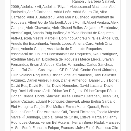
Ramon J. Barberà Salayet
,
2009
,
Abdelaziz Ait
,
Abdellatif Riyani
,
Abdessamad Machaour
,
Abel
Panisello
,
Adrià Carbonell
,
Adrià León
,
Adrià Saura Cid
,
Aitor
Carrasco
,
Aitor J. Balastegui
,
Aitor Marín Buznego
,
Ajuntament de
Roquetes
,
Albert Gordo Martorell
,
Albert Monfill
,
Albert Ventura
,
Aleix
Campos
,
Aleix Chavarria
,
Aleix Gisbert Belles
,
Alejandro Fernández
,
Alexis Cugat
,
Amada Puig Ibáñez
,
AMPA de l'Institut de Roquetes
,
AMPA Escola Mestre Marcel·lí Domingo
,
Andreu Miralles
,
Àngel Cid
,
Àngels Buj Escorihuela
,
Àngels López
,
Antena Caro
,
Antolí Ortiz
Giner
,
Antonio Camps
,
Associació de Dones de Roquetes
,
Associació de Jubilats i Pensionistes de Roquetes
,
Àxel Rodríguez
,
Azeddine Mezyain
,
Biblioteca de Roquetes Mercè Lleixà
,
Brayan
Fernández
,
Bryan J. Valdez
,
Carles Fernández
,
Carles Sánchez
,
Carlos Tal Curto
,
Castanyada
,
CE Peó Vuit
,
Centre Obert Xirinxina
,
Club Voleibol Roquetes
,
Cristian Videllet Romense
,
Dani Ballester
Vàzquez
,
Daniel Andreu Falcó
,
Daniel Armengol
,
Daniel Lluís Bonet
,
David Bes
,
David Bonilla
,
David Homedes
,
David Lacasta
,
David
Poy
,
David Vilanova Ardit
,
Dídac Ber Diéguez
,
Dídac Crespo Pérez
,
Dorian Rueda
,
Dorita Sànchez Bellés
,
Dumitru Daraban
,
Dylan Gas
,
Èdgar Cazaux
,
Eduard Rodríguez Ginovart
,
Elena Bielsa Gargallo
,
Eloi Huruglica Pagès
,
Eloi Melich
,
Emma Martín Queralt
,
Enric
Rehues Fornós
,
Eric Arrastraria Orti
,
Ernest Eiximeno
,
Escola Mestre
Marcel·lí Domingo
,
Escola Raval de Cristo
,
Esteve Margalef
,
Fanny
Rodríguez García
,
Ferran Bel Accensi
,
Ferran Buera Nadal
,
Francesc
A. Gas Ferré
,
Francesc Folqué
,
Francesc Julve Falcó
,
Francesc Ollé