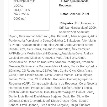
Autor:
Ajuntament de
Roquetes
Data:
Gener del 2009
Etiquetes:
Èric Arrastraria
Ortí
,
Ivan Garcia Maigí
,
2009
,
Abdelaziz Ait
,
Abdellatif
Riyani
,
Abdessamad Machaour
,
Abel Panisello
,
Adrià Anguera
,
Adrià
Pardo
,
Adrià Porcel
,
Adrià Saura Cid
,
Aitor J. Balastegui
,
Aitor Marín
Buznego
,
Ajuntament de Roquetes
,
Albert Gordo Martorell
,
Albert
Rueda Ferré
,
Aleix Pérez
,
Alejandro Fernández
,
Àlex Carceller
,
AMPA Escola Mestre Marcel·lí Domingo
,
Ana Maria Gaya
,
Andrea
Cecibel
,
Andreu Miralles
,
Anna Aïda Martí
,
Antolí Ortiz Giner
,
Associació de Dones de Roquetes
,
Azahara Rodríguez
,
Azeddine
Mezyain
,
Biblioteca de Roquetes Mercè Lleixà
,
Blanca Pons
,
Carlos
Sánchez
,
CD Roquetenc
,
CE Peó Vuit
,
Centre Cívic
,
Cinta Arasa
Curto
,
Cinta Gisbert Salom
,
Cinta Goldero Moreso
,
Cinta Iñíguez
Tomàs
,
Cinta Rosa
,
Club Voleibol Roquetes
,
Comerç Agrupat de
Roquetes (CAR)
,
Congregació Mariana de Roquetes
,
Coral Novella
Harmonia
,
Coral Preludi a Caro
,
Cristian Colón
,
Cristian Fonollà
,
Cristian Videllet Romense
,
Dani Ballester Vàzquez
,
Daniel Bonet
,
Daniel Lluís Bonet
,
David Arasa Burjalés
,
David Bel
,
Dídac Ber
Diéguez
,
Dídac Chavarría Martí
,
Dídac Crespo Pérez
,
Eduard
Faneca
,
Efrén Obando
,
Elena Bielsa Gargallo
,
Emigdi Subirats