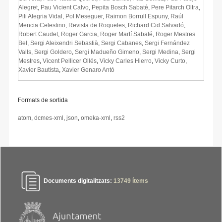
Alegret
,
Pau Vicient Calvo
,
Pepita Bosch Sabaté
,
Pere Pitarch Oltra
,
Pili Alegria Vidal
,
Pol Meseguer
,
Raimon Borrull Espuny
,
Raúl
Mencia Celestino
,
Revista de Roquetes
,
Richard Cid Salvadó
,
Robert Caudet
,
Roger Garcia
,
Roger Martí Sabaté
,
Roger Mestres
Bel
,
Sergi Aleixendri Sebastià
,
Sergi Cabanes
,
Sergi Fernández
Valls
,
Sergi Goldero
,
Sergi Madueño Gimeno
,
Sergi Medina
,
Sergi
Mestres
,
Vicent Pellicer Ollés
,
Vicky Carles Hierro
,
Vicky Curto
,
Xavier Bautista
,
Xavier Genaro Antó
Formats de sortida
atom
,
dcmes-xml
,
json
,
omeka-xml
,
rss2
Documents digitalitzats:
13749
ítems