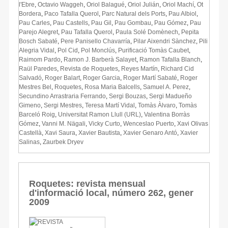
l'Ebre
,
Octavio Waggeh
,
Oriol Balagué
,
Oriol Julián
,
Oriol Machí
,
Ot
Bordera
,
Paco Tafalla Querol
,
Parc Natural dels Ports
,
Pau Albiol
,
Pau Carles
,
Pau Castells
,
Pau Gil
,
Pau Gombau
,
Pau Gómez
,
Pau
Parejo Alegret
,
Pau Tafalla Querol
,
Paula Solé Domènech
,
Pepita
Bosch Sabaté
,
Pere Panisello Chavarría
,
Pilar Aixendri Sànchez
,
Pili
Alegria Vidal
,
Pol Cid
,
Pol Monclús
,
Purificació Tomàs Caubet
,
Raimom Pardo
,
Ramon J. Barberà Salayet
,
Ramon Tafalla Blanch
,
Raül Paredes
,
Revista de Roquetes
,
Reyes Martín
,
Richard Cid
Salvadó
,
Roger Balart
,
Roger Garcia
,
Roger Martí Sabaté
,
Roger
Mestres Bel
,
Roquetes
,
Rosa Maria Balcells
,
Samuel A. Perez
,
Secundino Arrastraria Ferrando
,
Sergi Bouzas
,
Sergi Madueño
Gimeno
,
Sergi Mestres
,
Teresa Martí Vidal
,
Tomàs Àlvaro
,
Tomàs
Barceló Roig
,
Universitat Ramon Llull (URL)
,
Valentina Borràs
Gómez
,
Vanni M. Nägali
,
Vicky Curto
,
Wenceslao Puerto
,
Xavi Olivas
Castellà
,
Xavi Saura
,
Xavier Bautista
,
Xavier Genaro Antó
,
Xavier
Salinas
,
Zaurbek Dryev
Roquetes: revista mensual
d'informació local, número 262, gener
2009