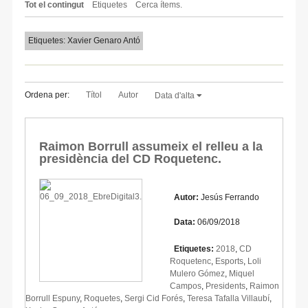
Tot el contingut
Etiquetes
Cerca ítems.
Etiquetes: Xavier Genaro Antó
Ordena per:
Títol
Autor
Data d'alta
Raimon Borrull assumeix el relleu a la
presidència del CD Roquetenc.
Autor:
Jesús Ferrando
Data:
06/09/2018
Etiquetes:
2018
,
CD
Roquetenc
,
Esports
,
Loli
Mulero Gómez
,
Miquel
Campos
,
Presidents
,
Raimon
Borrull Espuny
,
Roquetes
,
Sergi Cid Forés
,
Teresa Tafalla Villaubí
,