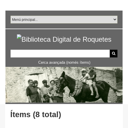
Salta
al
contingut
principal
Cerca avançada (només ítems)
Ítems (8 total)