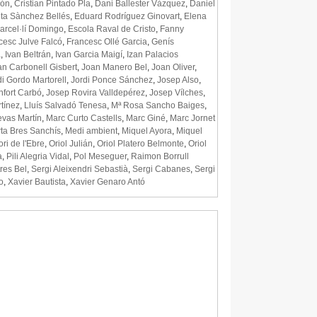
lón
,
Cristian Pintado Pla
,
Dani Ballester Vàzquez
,
Daniel
ita Sànchez Bellés
,
Eduard Rodríguez Ginovart
,
Elena
arcel·lí Domingo
,
Escola Raval de Cristo
,
Fanny
cesc Julve Falcó
,
Francesc Ollé Garcia
,
Genís
a
,
Ivan Beltrán
,
Ivan Garcia Maigí
,
Izan Palacios
an Carbonell Gisbert
,
Joan Manero Bel
,
Joan Oliver
,
di Gordo Martorell
,
Jordi Ponce Sánchez
,
Josep Also
,
fort Carbó
,
Josep Rovira Valldepérez
,
Josep Vílches
,
rtínez
,
Lluís Salvadó Tenesa
,
Mª Rosa Sancho Baiges
,
vas Martín
,
Marc Curto Castells
,
Marc Giné
,
Marc Jornet
ta Bres Sanchís
,
Medi ambient
,
Miquel Ayora
,
Miquel
ri de l'Ebre
,
Oriol Julián
,
Oriol Platero Belmonte
,
Oriol
a
,
Pili Alegria Vidal
,
Pol Meseguer
,
Raimon Borrull
res Bel
,
Sergi Aleixendri Sebastià
,
Sergi Cabanes
,
Sergi
o
,
Xavier Bautista
,
Xavier Genaro Antó