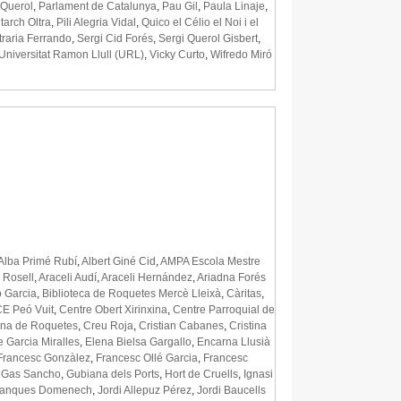
 Querol
,
Parlament de Catalunya
,
Pau Gil
,
Paula Linaje
,
tarch Oltra
,
Pili Alegria Vidal
,
Quico el Célio el Noi i el
traria Ferrando
,
Sergi Cid Forés
,
Sergi Querol Gisbert
,
Universitat Ramon Llull (URL)
,
Vicky Curto
,
Wifredo Miró
Alba Primé Rubí
,
Albert Giné Cid
,
AMPA Escola Mestre
 Rosell
,
Araceli Audí
,
Araceli Hernández
,
Ariadna Forés
 Garcia
,
Biblioteca de Roquetes Mercè Lleixà
,
Càritas
,
E Peó Vuit
,
Centre Obert Xirinxina
,
Centre Parroquial de
ana de Roquetes
,
Creu Roja
,
Cristian Cabanes
,
Cristina
 Garcia Miralles
,
Elena Bielsa Gargallo
,
Encarna Llusià
Francesc Gonzàlez
,
Francesc Ollé Garcia
,
Francesc
 Gas Sancho
,
Gubiana dels Ports
,
Hort de Cruells
,
Ignasi
lanques Domenech
,
Jordi Allepuz Pérez
,
Jordi Baucells