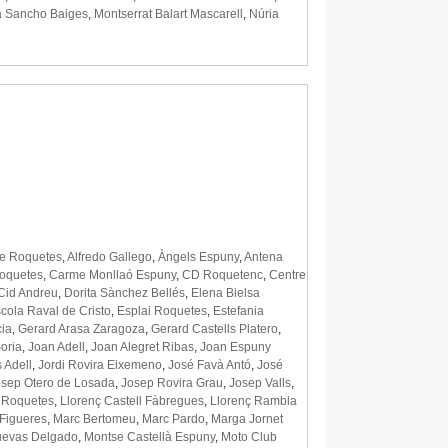
 Sancho Baiges
,
Montserrat Balart Mascarell
,
Núria
de Roquetes
,
Alfredo Gallego
,
Àngels Espuny
,
Antena
Roquetes
,
Carme Monllaó Espuny
,
CD Roquetenc
,
Centre
Cid Andreu
,
Dorita Sànchez Bellés
,
Elena Bielsa
cola Raval de Cristo
,
Esplai Roquetes
,
Estefania
cia
,
Gerard Arasa Zaragoza
,
Gerard Castells Platero
,
oria
,
Joan Adell
,
Joan Alegret Ribas
,
Joan Espuny
 Adell
,
Jordi Rovira Eixemeno
,
José Favà Antó
,
José
osep Otero de Losada
,
Josep Rovira Grau
,
Josep Valls
,
e Roquetes
,
Llorenç Castell Fàbregues
,
Llorenç Rambla
 Figueres
,
Marc Bertomeu
,
Marc Pardo
,
Marga Jornet
uevas Delgado
,
Montse Castellà Espuny
,
Moto Club