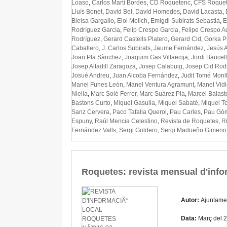
Loaso
,
Carlos Martí Bordes
,
CD Roquetenc
,
CFS Roque
Lluís Bonet
,
David Bel
,
David Homedes
,
David Lacasta
,
Bielsa Gargallo
,
Eloi Melich
,
Emigdi Subirats Sebastià
,
E
Rodríguez García
,
Felip Crespo Garcia
,
Felipe Crespo A
Rodríguez
,
Gerard Castells Platero
,
Gerard Cid
,
Gorka P
Caballero
,
J. Carlos Subirats
,
Jaume Fernández
,
Jesús 
Joan Pla Sànchez
,
Joaquim Gas Villaecija
,
Jordi Baucell
Josep Altadill Zaragoza
,
Josep Calabuig
,
Josep Cid Rod
Josué Andreu
,
Juan Alcoba Fernández
,
Judit Tomé Monl
Manel Funes León
,
Manel Ventura Agramunt
,
Manel Vidi
Niella
,
Marc Solé Ferrer
,
Marc Suàrez Pla
,
Marcel Balast
Bastons Curto
,
Miquel Gasulla
,
Miquel Sabaté
,
Miquel To
Sanz Cervera
,
Paco Tafalla Querol
,
Pau Carles
,
Pau Gó
Espuny
,
Raúl Mencia Celestino
,
Revista de Roquetes
,
R
Fernández Valls
,
Sergi Goldero
,
Sergi Madueño Gimeno
Roquetes: revista mensual d'info
Autor:
Ajuntame
Data:
Març del 