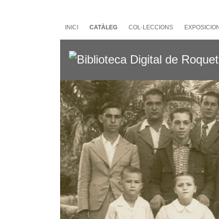
Salta
al
contingut
INICI
CATÀLEG
COL·LECCIONS
EXPOSICIO
principal