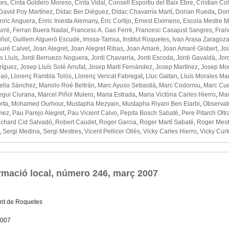
tes
,
Cinta Goldero Moreso
,
Cinta Vidal
,
Consell Esportiu del Baix Ebre
,
Cristian Co
David Poy Martínez
,
Dídac Ber Diéguez
,
Dídac Chavarría Martí
,
Dorian Rueda
,
Dor
nric Anguera
,
Enric Iniesta Alemany
,
Èric Cortijo
,
Ernest Eiximeno
,
Escola Mestre M
urré
,
Ferran Buera Nadal
,
Francesc A. Gas Ferré
,
Francesc Casajust Sangres
,
Fran
iñol
,
Guillem Algueró Escudé
,
Imssa-Tamsa
,
Institut Roquetes
,
Ivan Arasa Zaragoz
Auré Calvet
,
Joan Alegret
,
Joan Alegret Ribas
,
Joan Amaré
,
Joan Amaré Gisbert
,
Jo
s Lluís
,
Jordi Berruezo Noguera
,
Jordi Chavarria
,
Jordi Escoda
,
Jordi Gavaldà
,
Jor
ríguez
,
Josep Lluís Solé Arrufat
,
Josep Martí Fernàndez
,
Josep Martínez
,
Josep Mon
laó
,
Llorenç Rambla Tolós
,
Llorenç Vericat Fabregat
,
Lluc Gaitan
,
Lluís Morales Ma
ella Sànchez
,
Manolo Roé Beltrán
,
Marc Ayuso Sebastià
,
Marc Codorniu
,
Marc Cue
egui Ciurana
,
Marcel Piñol Mulero
,
Maria Estrada
,
Maria Victòria Carles Hierro
,
Mar
rta
,
Mohamed Ourhour
,
Mustapha Mezyain
,
Mustapha Riyani Ben Elarbi
,
Observato
mez
,
Pau Parejo Alegret
,
Pau Vicient Calvo
,
Pepita Bosch Sabaté
,
Pere Pitarch Oltr
ichard Cid Salvadó
,
Robert Caudet
,
Roger Garcia
,
Roger Martí Sabaté
,
Roger Mest
,
Sergi Medina
,
Sergi Mestres
,
Vicent Pellicer Ollés
,
Vicky Carles Hierro
,
Vicky Curt
rmació local, número 246, març 2007
nt de Roquetes
2007