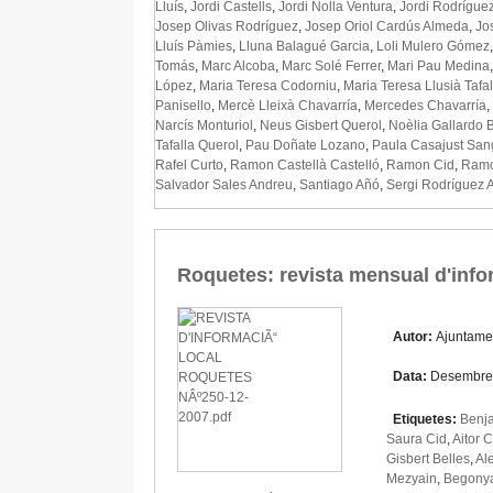
Lluís
,
Jordi Castells
,
Jordi Nolla Ventura
,
Jordi Rodríguez
Josep Olivas Rodríguez
,
Josep Oriol Cardús Almeda
,
Jo
Lluís Pàmies
,
Lluna Balagué Garcia
,
Loli Mulero Gómez
Tomás
,
Marc Alcoba
,
Marc Solé Ferrer
,
Mari Pau Medina
López
,
Maria Teresa Codorniu
,
Maria Teresa Llusià Tafal
Panisello
,
Mercè Lleixà Chavarría
,
Mercedes Chavarría
,
Narcís Monturiol
,
Neus Gisbert Querol
,
Noèlia Gallardo 
Tafalla Querol
,
Pau Doñate Lozano
,
Paula Casajust San
Rafel Curto
,
Ramon Castellà Castelló
,
Ramon Cid
,
Ramo
Salvador Sales Andreu
,
Santiago Añó
,
Sergi Rodríguez 
Roquetes: revista mensual d'inf
Autor:
Ajuntame
Data:
Desembre
Etiquetes:
Benj
Saura Cid
,
Aitor 
Gisbert Belles
,
Al
Mezyain
,
Begonya