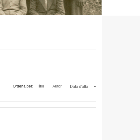
Ordena per:
Títol
Autor
Data d'alta