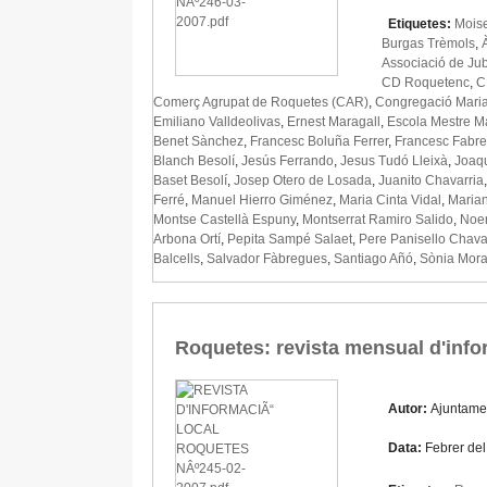
Etiquetes:
Mois
Burgas Trèmols
,
Associació de Jub
CD Roquetenc
,
C
Comerç Agrupat de Roquetes (CAR)
,
Congregació Mari
Emiliano Valldeolivas
,
Ernest Maragall
,
Escola Mestre M
Benet Sànchez
,
Francesc Boluña Ferrer
,
Francesc Fabreg
Blanch Besolí
,
Jesús Ferrando
,
Jesus Tudó Lleixà
,
Joaqu
Baset Besolí
,
Josep Otero de Losada
,
Juanito Chavarria
Ferré
,
Manuel Hierro Giménez
,
Maria Cinta Vidal
,
Marian
Montse Castellà Espuny
,
Montserrat Ramiro Salido
,
Noem
Arbona Ortí
,
Pepita Sampé Salaet
,
Pere Panisello Chava
Balcells
,
Salvador Fàbregues
,
Santiago Añó
,
Sònia Mora
Roquetes: revista mensual d'info
Autor:
Ajuntame
Data:
Febrer de