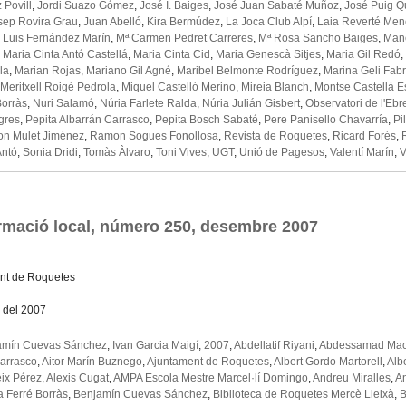
 Povill
,
Jordi Suazo Gómez
,
José I. Baiges
,
José Juan Sabaté Muñoz
,
José Puig Q
sep Rovira Grau
,
Juan Abelló
,
Kira Bermúdez
,
La Joca Club Alpí
,
Laia Reverté Men
,
Luis Fernández Marín
,
Mª Carmen Pedret Carreres
,
Mª Rosa Sancho Baiges
,
Mane
,
Maria Cinta Antó Castellá
,
Maria Cinta Cid
,
Maria Genescà Sitjes
,
Maria Gil Redó
,
la
,
Marian Rojas
,
Mariano Gil Agné
,
Maribel Belmonte Rodríguez
,
Marina Geli Fab
Meritxell Roigé Pedrola
,
Miquel Castelló Merino
,
Mireia Blanch
,
Montse Castellà 
Borràs
,
Nuri Salamó
,
Núria Farlete Ralda
,
Núria Julián Gisbert
,
Observatori de l'Ebr
gres
,
Pepita Albarrán Carrasco
,
Pepita Bosch Sabaté
,
Pere Panisello Chavarría
,
Pi
n Mulet Jiménez
,
Ramon Sogues Fonollosa
,
Revista de Roquetes
,
Ricard Forés
,
Antó
,
Sonia Dridi
,
Tomàs Àlvaro
,
Toni Vives
,
UGT
,
Unió de Pagesos
,
Valentí Marín
,
V
ormació local, número 250, desembre 2007
nt de Roquetes
 del 2007
amín Cuevas Sánchez
,
Ivan Garcia Maigí
,
2007
,
Abdellatif Riyani
,
Abdessamad Mac
Carrasco
,
Aitor Marín Buznego
,
Ajuntament de Roquetes
,
Albert Gordo Martorell
,
Alb
eix Pérez
,
Alexis Cugat
,
AMPA Escola Mestre Marcel·lí Domingo
,
Andreu Miralles
,
A
 Ferré Borràs
,
Benjamín Cuevas Sánchez
,
Biblioteca de Roquetes Mercè Lleixà
,
B