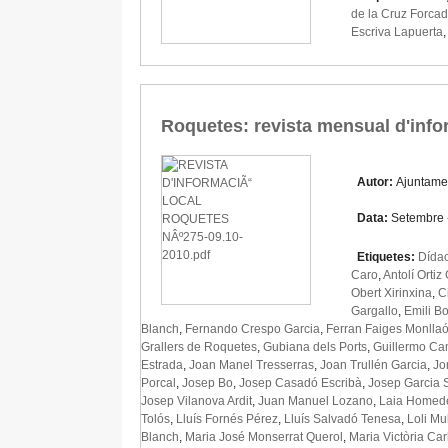
de la Cruz Forcad
Escriva Lapuerta
Roquetes: revista mensual d'info
Autor:
Ajuntame
Data:
Setembre 
Etiquetes:
Dídac
Caro
,
Antolí Ortiz
Obert Xirinxina
,
C
Gargallo
,
Emili B
Blanch
,
Fernando Crespo Garcia
,
Ferran Faiges Monlla
Grallers de Roquetes
,
Gubiana dels Ports
,
Guillermo Ca
Estrada
,
Joan Manel Tresserras
,
Joan Trullén Garcia
,
Jo
Porcal
,
Josep Bo
,
Josep Casadó Escribà
,
Josep Garcia 
Josep Vilanova Ardit
,
Juan Manuel Lozano
,
Laia Homed
Tolós
,
Lluís Fornés Pérez
,
Lluís Salvadó Tenesa
,
Loli M
Blanch
,
Maria José Monserrat Querol
,
Maria Victòria Car