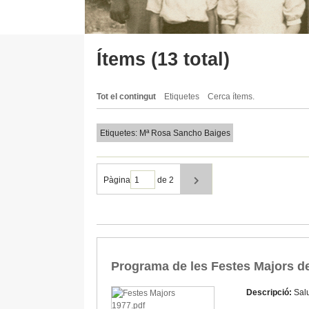
Ítems (13 total)
Tot el contingut
Etiquetes
Cerca ítems.
Etiquetes: Mª Rosa Sancho Baiges
Pàgina
de 2
Programa de les Festes Majors d
Descripció:
Salu