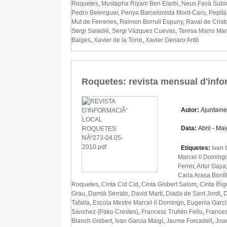
Roquetes
,
Mustapha Riyani Ben Elarbi
,
Neus Favà Subir
Pedro Belenguer
,
Penya Barcelonista Mont-Caro
,
Pepita
Mut de Ferreries
,
Raimon Borrull Espuny
,
Raval de Crist
Sergi Saladié
,
Sergi Vázquez Cuevas
,
Teresa Marro Mar
Baiges
,
Xavier de la Torre
,
Xavier Genaro Antó
Roquetes: revista mensual d'info
Autor:
Ajuntame
Data:
Abril - Ma
Etiquetes:
Ivan 
Marcel·lí Doming
Ferrer
,
Artur Gaya
Carla Arasa Bonfil
Roquetes
,
Cinta Cid Cid
,
Cinta Gisbert Salom
,
Cinta Iñí
Grau
,
Damià Serrato
,
David Martí
,
Diada de Sant Jordi
,
D
Tafalla
,
Escola Mestre Marcel·lí Domingo
,
Eugenia Garci
Sánchez (Pako Crestes)
,
Francesc Trullén Feliu
,
Frances
Blanch Gisbert
,
Ivan Garcia Maigí
,
Jaume Forcadell
,
Joan