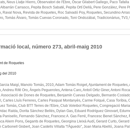
ats
,
Neus Llatje Hierro
,
Observatori de l'Ebre
,
Òscar Gilabert Gallego
,
Paco Tafalla
 Albarrán Carrasco
,
Pepita Bosch Sabaté
,
Pepita Ortí Dellà
,
Pere Gonzàlez
,
Pere Pi
o
,
Raval Nova
,
Revista de Roquetes
,
Roc Salvadó Poy
,
Roquetes
,
Secundino Arras
ro
,
Tomàs Àlvaro
,
Tomàs Cuevas Coronado
,
Toni Ondozábal
,
Tradicionàrius
,
TV3
,
rmació local, número 273, abril-maig 2010
nt de Roquetes
ig del 2010
Garcia Maigí
,
Manolo Tomás
,
2010
,
Adam Tomàs Roiget
,
Ajuntament de Roquetes
,
o
,
Andreu Rifé Oro
,
Àngels Pegueroles
,
Antena Caro
,
Antolí Ortiz Giner
,
Antoni Roca
,
Associació de Dones de Roquetes
,
Benjamín Cuevas Delgado
,
Bernardo Coslado
l
,
Carles Lluís Ferreres
,
Carles Pasqual Montanyès
,
Carme Folqué
,
Casa Toríbia
,
C
guez Tomàs
,
Club BTT Terres de l'Ebre
,
Club Voleibol Roquetes
,
Congregació Mari
idac Ralda
,
Dorita Sànchez Bellés
,
Dylan Gas
,
Eduard Rodríguez Ginovart
,
Edurne
a Panisello
,
Fernando Sánchez
,
Francesc A. Gas Ferré
,
Francesc Benet Sànchez
,
ca Aliern Pons
,
Gegants de Roquetes
,
Georgina Lleixà Audí
,
Gerard Curto
,
Gerard
 Carbonell Gisbert
,
Joan Castells Villalta "l'Àguedo"
,
Joan Maria Abelló
,
Joana Pa