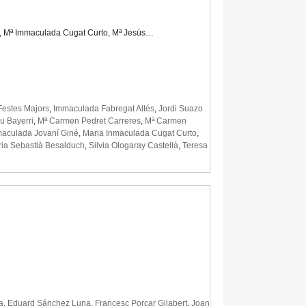
a, Mª Immaculada Cugat Curto, Mª Jesús…
Festes Majors
,
Immaculada Fabregat Altés
,
Jordi Suazo
u Bayerri
,
Mª Carmen Pedret Carreres
,
Mª Carmen
maculada Jovaní Giné
,
Maria Inmaculada Cugat Curto
,
ia Sebastià Besalduch
,
Silvia Ologaray Castellà
,
Teresa
a
,
Eduard Sánchez Luna
,
Francesc Porcar Gilabert
,
Joan