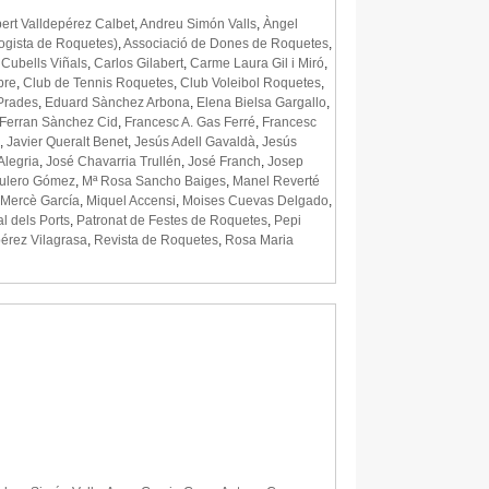
bert Valldepérez Calbet
,
Andreu Simón Valls
,
Àngel
logista de Roquetes)
,
Associació de Dones de Roquetes
,
 Cubells Viñals
,
Carlos Gilabert
,
Carme Laura Gil i Miró
,
bre
,
Club de Tennis Roquetes
,
Club Voleibol Roquetes
,
 Prades
,
Eduard Sànchez Arbona
,
Elena Bielsa Gargallo
,
Ferran Sànchez Cid
,
Francesc A. Gas Ferré
,
Francesc
,
Javier Queralt Benet
,
Jesús Adell Gavaldà
,
Jesús
Alegria
,
José Chavarria Trullén
,
José Franch
,
Josep
Mulero Gómez
,
Mª Rosa Sancho Baiges
,
Manel Reverté
Mercè García
,
Miquel Accensi
,
Moises Cuevas Delgado
,
l dels Ports
,
Patronat de Festes de Roquetes
,
Pepi
érez Vilagrasa
,
Revista de Roquetes
,
Rosa Maria