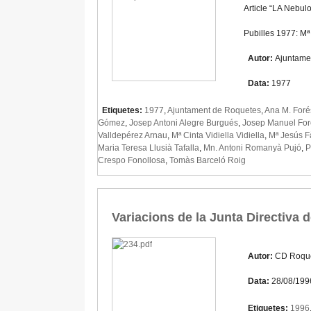
Article “LA Nebul
Pubilles 1977: M
Autor:
Ajuntame
Data:
1977
Etiquetes:
1977
,
Ajuntament de Roquetes
,
Ana M. For
Gómez
,
Josep Antoni Alegre Burgués
,
Josep Manuel For
Valldepérez Arnau
,
Mª Cinta Vidiella Vidiella
,
Mª Jesús F
Maria Teresa Llusià Tafalla
,
Mn. Antoni Romanyà Pujó
,
P
Crespo Fonollosa
,
Tomàs Barceló Roig
Variacions de la Junta Directiva 
Autor:
CD Roqu
Data:
28/08/199
Etiquetes:
1996