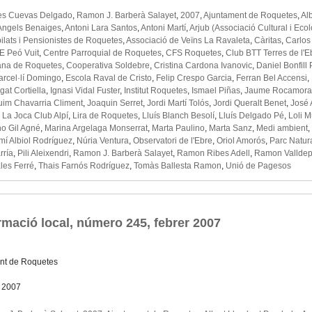
es Cuevas Delgado
,
Ramon J. Barberà Salayet
,
2007
,
Ajuntament de Roquetes
,
Al
Àngels Benaiges
,
Antoni Lara Santos
,
Antoni Martí
,
Arjub (Associació Cultural i Eco
ilats i Pensionistes de Roquetes
,
Associació de Veïns La Ravaleta
,
Càritas
,
Carlos
E Peó Vuit
,
Centre Parroquial de Roquetes
,
CFS Roquetes
,
Club BTT Terres de l'E
ana de Roquetes
,
Cooperativa Soldebre
,
Cristina Cardona Ivanovic
,
Daniel Bonfill
arcel·lí Domingo
,
Escola Raval de Cristo
,
Felip Crespo Garcia
,
Ferran Bel Accensi
,
at Cortiella
,
Ignasi Vidal Fuster
,
Institut Roquetes
,
Ismael Piñas
,
Jaume Rocamora
im Chavarria Climent
,
Joaquin Serret
,
Jordi Martí Tolós
,
Jordi Queralt Benet
,
José 
,
La Joca Club Alpí
,
Lira de Roquetes
,
Lluís Blanch Besolí
,
Lluís Delgado Pé
,
Loli 
o Gil Agné
,
Marina Argelaga Monserrat
,
Marta Paulino
,
Marta Sanz
,
Medi ambient
,
í Albiol Rodríguez
,
Núria Ventura
,
Observatori de l'Ebre
,
Oriol Amorós
,
Parc Natura
rría
,
Pili Aleixendri
,
Ramon J. Barberà Salayet
,
Ramon Ribes Adell
,
Ramon Valldep
les Ferré
,
Thais Farnós Rodríguez
,
Tomàs Ballesta Ramon
,
Unió de Pagesos
rmació local, número 245, febrer 2007
nt de Roquetes
l 2007