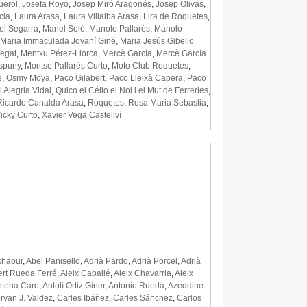
uerol
,
Josefa Royo
,
Josep Miró Aragonés
,
Josep Olivas
,
cia
,
Laura Arasa
,
Laura Villalba Arasa
,
Lira de Roquetes
,
l Segarra
,
Manel Solé
,
Manolo Pallarés
,
Manolo
Maria Immaculada Jovaní Giné
,
Maria Jesús Gibello
regat
,
Mentxu Pérez-Llorca
,
Mercè García
,
Mercè García
Espuny
,
Montse Pallarés Curto
,
Moto Club Roquetes
,
e
,
Osmy Moya
,
Paco Gilabert
,
Paco Lleixà Capera
,
Paco
li Alegria Vidal
,
Quico el Célio el Noi i el Mut de Ferreries
,
Ricardo Canalda Arasa
,
Roquetes
,
Rosa Maria Sebastià
,
icky Curto
,
Xavier Vega Castellví
haour
,
Abel Panisello
,
Adrià Pardo
,
Adrià Porcel
,
Adrià
ert Rueda Ferré
,
Aleix Caballé
,
Aleix Chavarria
,
Aleix
ntena Caro
,
Antolí Ortiz Giner
,
Antonio Rueda
,
Azeddine
ryan J. Valdez
,
Carles Ibáñez
,
Carles Sánchez
,
Carlos