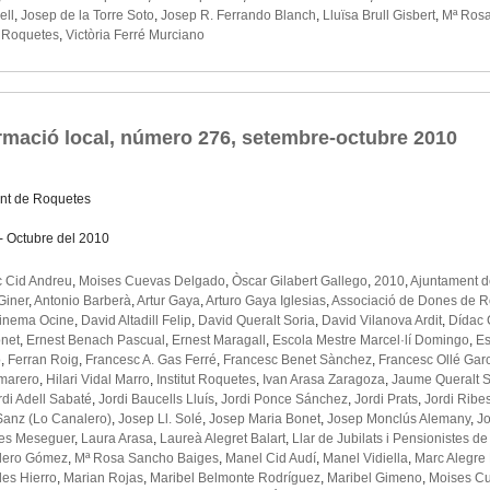
ell
,
Josep de la Torre Soto
,
Josep R. Ferrando Blanch
,
Lluïsa Brull Gisbert
,
Mª Rosa
,
Roquetes
,
Victòria Ferré Murciano
rmació local, número 276, setembre-octubre 2010
nt de Roquetes
- Octubre del 2010
 Cid Andreu
,
Moises Cuevas Delgado
,
Òscar Gilabert Gallego
,
2010
,
Ajuntament 
 Giner
,
Antonio Barberà
,
Artur Gaya
,
Arturo Gaya Iglesias
,
Associació de Dones de 
inema Ocine
,
David Altadill Felip
,
David Queralt Soria
,
David Vilanova Ardit
,
Dídac 
onet
,
Ernest Benach Pascual
,
Ernest Maragall
,
Escola Mestre Marcel·lí Domingo
,
Es
ó
,
Ferran Roig
,
Francesc A. Gas Ferré
,
Francesc Benet Sànchez
,
Francesc Ollé Gar
marero
,
Hilari Vidal Marro
,
Institut Roquetes
,
Ivan Arasa Zaragoza
,
Jaume Queralt S
rdi Adell Sabaté
,
Jordi Baucells Lluís
,
Jordi Ponce Sánchez
,
Jordi Prats
,
Jordi Ribes
Sanz (Lo Canalero)
,
Josep Ll. Solé
,
Josep Maria Bonet
,
Josep Monclús Alemany
,
J
es Meseguer
,
Laura Arasa
,
Laureà Alegret Balart
,
Llar de Jubilats i Pensionistes d
ulero Gómez
,
Mª Rosa Sancho Baiges
,
Manel Cid Audí
,
Manel Vidiella
,
Marc Alegre
les Hierro
,
Marian Rojas
,
Maribel Belmonte Rodríguez
,
Maribel Gimeno
,
Moises C