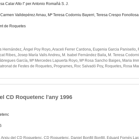
osa Calar Alto I” per Antonio Romañá S. J.
ª Carmen Valldepérez Arnau, Mª Teresa Codorniu Bayerri, Teresa Crespo Fonollos
nt de Roquetes
és Hernández
,
Àngel Poy Royo
,
Araceli Ferrer Cardona
,
Eugenia Garcia Panisello
,
cat Ribes
,
Josep María Valls Andreu
,
M. Isabel Fernández Baila
,
M. Teresa Codorni
àbregues García
,
Mª Mercedes Lapuerta Royo
,
Mª Rosa Sancho Baiges
,
Maria Im
atronat de Festes de Roquetes
,
Programes
,
Roc Salvadó Poy
,
Roquetes
,
Rosa Mar
del CD Roquetenc l'any 1996
etenc
6
,
Arxiu del CD Roquetenc
,
CD Roquetenc
,
Daniel Bonfill Bonfill
,
Eduard Fornés Lar