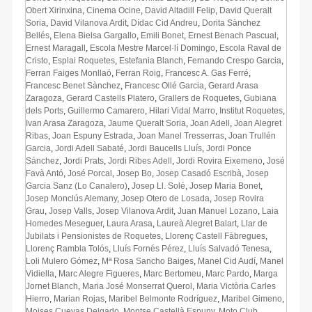
Obert Xirinxina
,
Cinema Ocine
,
David Altadill Felip
,
David Queralt
Soria
,
David Vilanova Ardit
,
Dídac Cid Andreu
,
Dorita Sànchez
Bellés
,
Elena Bielsa Gargallo
,
Emili Bonet
,
Ernest Benach Pascual
,
Ernest Maragall
,
Escola Mestre Marcel·lí Domingo
,
Escola Raval de
Cristo
,
Esplai Roquetes
,
Estefania Blanch
,
Fernando Crespo Garcia
,
Ferran Faiges Monllaó
,
Ferran Roig
,
Francesc A. Gas Ferré
,
Francesc Benet Sànchez
,
Francesc Ollé Garcia
,
Gerard Arasa
Zaragoza
,
Gerard Castells Platero
,
Grallers de Roquetes
,
Gubiana
dels Ports
,
Guillermo Camarero
,
Hilari Vidal Marro
,
Institut Roquetes
,
Ivan Arasa Zaragoza
,
Jaume Queralt Soria
,
Joan Adell
,
Joan Alegret
Ribas
,
Joan Espuny Estrada
,
Joan Manel Tresserras
,
Joan Trullén
Garcia
,
Jordi Adell Sabaté
,
Jordi Baucells Lluís
,
Jordi Ponce
Sánchez
,
Jordi Prats
,
Jordi Ribes Adell
,
Jordi Rovira Eixemeno
,
José
Favà Antó
,
José Porcal
,
Josep Bo
,
Josep Casadó Escribà
,
Josep
Garcia Sanz (Lo Canalero)
,
Josep Ll. Solé
,
Josep Maria Bonet
,
Josep Monclús Alemany
,
Josep Otero de Losada
,
Josep Rovira
Grau
,
Josep Valls
,
Josep Vilanova Ardit
,
Juan Manuel Lozano
,
Laia
Homedes Meseguer
,
Laura Arasa
,
Laureà Alegret Balart
,
Llar de
Jubilats i Pensionistes de Roquetes
,
Llorenç Castell Fàbregues
,
Llorenç Rambla Tolós
,
Lluís Fornés Pérez
,
Lluís Salvadó Tenesa
,
Loli Mulero Gómez
,
Mª Rosa Sancho Baiges
,
Manel Cid Audí
,
Manel
Vidiella
,
Marc Alegre Figueres
,
Marc Bertomeu
,
Marc Pardo
,
Marga
Jornet Blanch
,
Maria José Monserrat Querol
,
Maria Victòria Carles
Hierro
,
Marian Rojas
,
Maribel Belmonte Rodríguez
,
Maribel Gimeno
,
Moises Cuevas Delgado
,
Montse Castellà Espuny
,
Moto Club