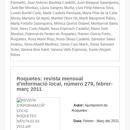
Panisello
,
Juan Antonio Bautista Castells
,
Juan Balagué Salanguera
,
Judit Bel Monllaó
,
Laura Sangres Muiña
,
Lluís Felip Alberca Silva
,
Loreto Bonfill Curto
,
Maite Castells Perolada
,
Maria Pilar de la Calle
Morey
,
Mariano Gil Agné
,
Maribel Obiol Gil
,
Mariti Mangrané Ribes
,
Marta Fortuño Salanguera
,
Mònica Querol Gisbert
,
Montserrat Sales
Solé
,
Neus Curto Altadill
,
Neus Espinach Castellví
,
Núria Solé
Monllaó
,
Patronat de Festes de Roquetes
,
Ramon García Forés
,
Roquetes
,
Rosa Marín Rojo
,
Rosa Olivas Castellà
,
Salvador Sales
Andreu
,
Silvia Altadill Martínez
,
Sònia Caro Marín
,
Sònia Salvador
Soler
,
Vanesa Boix Adell
,
Vanesa Valls Espinosa
,
Xavier Alegret
Ribas
Roquetes: revista mensual
d'informació local, número 279, febrer-
març 2011
Autor:
Ajuntament de
Roquetes
Data:
Febrer - Març del 2011