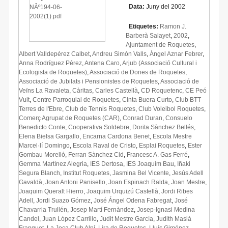
Data:
Juny del 2002
Etiquetes:
Ramon J.
Barberà Salayet
,
2002
,
Ajuntament de Roquetes
,
Albert Valldepérez Calbet
,
Andreu Simón Valls
,
Àngel Aznar Febrer
,
Anna Rodríguez Pérez
,
Antena Caro
,
Arjub (Associació Cultural i
Ecologista de Roquetes)
,
Associació de Dones de Roquetes
,
Associació de Jubilats i Pensionistes de Roquetes
,
Associació de
Veïns La Ravaleta
,
Càritas
,
Carles Castellà
,
CD Roquetenc
,
CE Peó
Vuit
,
Centre Parroquial de Roquetes
,
Cinta Buera Curto
,
Club BTT
Terres de l'Ebre
,
Club de Tennis Roquetes
,
Club Voleibol Roquetes
,
Comerç Agrupat de Roquetes (CAR)
,
Conrad Duran
,
Consuelo
Benedicto Conte
,
Cooperativa Soldebre
,
Dorita Sànchez Bellés
,
Elena Bielsa Gargallo
,
Encarna Cardona Benet
,
Escola Mestre
Marcel·lí Domingo
,
Escola Raval de Cristo
,
Esplai Roquetes
,
Ester
Gombau Morelló
,
Ferran Sànchez Cid
,
Francesc A. Gas Ferré
,
Gemma Martínez Alegria
,
IES Dertosa
,
IES Joaquim Bau
,
Iñaki
Segura Blanch
,
Institut Roquetes
,
Jasmina Bel Vicente
,
Jesús Adell
Gavaldà
,
Joan Antoni Panisello
,
Joan Espinach Ralda
,
Joan Mestre
,
Joaquim Queralt Hierro
,
Joaquim Urquizú Castellà
,
Jordi Ribes
Adell
,
Jordi Suazo Gómez
,
José Ángel Odena Fabregat
,
José
Chavarria Trullén
,
Josep Martí Fernàndez
,
Josep-Ignasi Medina
Candel
,
Juan López Carrillo
,
Judit Mestre García
,
Judith Masià
Franquet
,
La Joca Club Alpí
,
Lira de Roquetes
,
Lluís Giménez