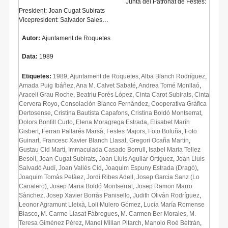
Junta del Patronat de Festes:
President: Joan Cugat Subirats
Vicepresident: Salvador Sales…
Autor:
Ajuntament de Roquetes
Data:
1989
Etiquetes:
1989
,
Ajuntament de Roquetes
,
Alba Blanch Rodríguez
,
Amada Puig Ibáñez
,
Ana M. Calvet Sabaté
,
Andrea Tomé Monllaó
,
Araceli Grau Roche
,
Beatriu Forés López
,
Cinta Carot Subirats
,
Cinta
Cervera Royo
,
Consolación Blanco Fernández
,
Cooperativa Gràfica
Dertosense
,
Cristina Bautista Capafons
,
Cristina Boldó Montserrat
,
Dolors Bonfill Curto
,
Elena Moragrega Estrada
,
Elisabet Marín
Gisbert
,
Ferran Pallarés Marsà
,
Festes Majors
,
Foto Boluña
,
Foto
Guinart
,
Francesc Xavier Blanch Llasat
,
Gregori Ocaña Martin
,
Gustau Cid Martí
,
Immaculada Casado Borrull
,
Isabel Maria Tellez
Besolí
,
Joan Cugat Subirats
,
Joan Lluís Aguilar Ortíguez
,
Joan Lluís
Salvadó Audí
,
Joan Vallés Cid
,
Joaquim Espuny Estrada (Dragó)
,
Joaquim Tomàs Pelàez
,
Jordi Ribes Adell
,
Josep Garcia Sanz (Lo
Canalero)
,
Josep Maria Boldó Montserrat
,
Josep Ramon Marro
Sànchez
,
Josep Xavier Borràs Panisello
,
Judith Oliván Rodríguez
,
Leonor Agramunt Lleixà
,
Loli Mulero Gómez
,
Lucía María Romense
Blasco
,
M. Carme Llasat Fàbregues
,
M. Carmen Ber Morales
,
M.
Teresa Giménez Pérez
,
Manel Millan Pitarch
,
Manolo Roé Beltrán
,