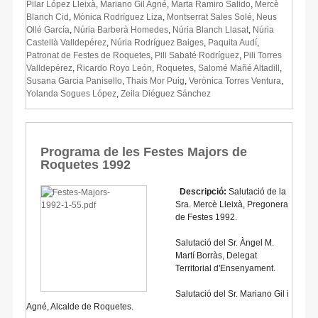
Pilar López Lleixà
,
Mariano Gil Agné
,
Marta Ramiro Salido
,
Mercè
Blanch Cid
,
Mònica Rodríguez Liza
,
Montserrat Sales Solé
,
Neus
Ollé García
,
Núria Barberà Homedes
,
Núria Blanch Llasat
,
Núria
Castellà Valldepérez
,
Núria Rodríguez Baiges
,
Paquita Audí
,
Patronat de Festes de Roquetes
,
Pili Sabaté Rodríguez
,
Pili Torres
Valldepérez
,
Ricardo Royo León
,
Roquetes
,
Salomé Mañé Altadill
,
Susana Garcia Panisello
,
Thais Mor Puig
,
Verònica Torres Ventura
,
Yolanda Sogues López
,
Zeila Diéguez Sánchez
Programa de les Festes Majors de
Roquetes 1992
Descripció:
Salutació de la
Sra. Mercè Lleixà, Pregonera
de Festes 1992.
Salutació del Sr. Àngel M.
Martí Borràs, Delegat
Territorial d'Ensenyament.
Salutació del Sr. Mariano Gil i
Agné, Alcalde de Roquetes.