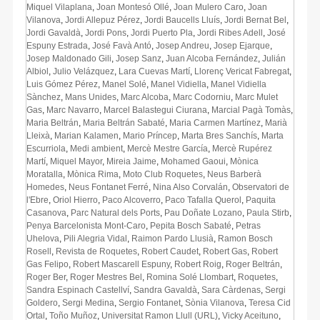
Miquel Vilaplana
,
Joan Montesó Ollé
,
Joan Mulero Caro
,
Joan
Vilanova
,
Jordi Allepuz Pérez
,
Jordi Baucells Lluís
,
Jordi Bernat Bel
,
Jordi Gavaldà
,
Jordi Pons
,
Jordi Puerto Pla
,
Jordi Ribes Adell
,
José
Espuny Estrada
,
José Favà Antó
,
Josep Andreu
,
Josep Ejarque
,
Josep Maldonado Gili
,
Josep Sanz
,
Juan Alcoba Fernández
,
Julián
Albiol
,
Julio Velázquez
,
Lara Cuevas Martí
,
Llorenç Vericat Fabregat
,
Luis Gómez Pérez
,
Manel Solé
,
Manel Vidiella
,
Manel Vidiella
Sànchez
,
Mans Unides
,
Marc Alcoba
,
Marc Codorniu
,
Marc Mulet
Gas
,
Marc Navarro
,
Marcel Balastegui Ciurana
,
Marcial Pagà Tomàs
,
Maria Beltrán
,
Maria Beltrán Sabaté
,
Maria Carmen Martínez
,
Marià
Lleixà
,
Marian Kalamen
,
Mario Príncep
,
Marta Bres Sanchís
,
Marta
Escurriola
,
Medi ambient
,
Mercè Mestre García
,
Mercè Rupérez
Martí
,
Miquel Mayor
,
Mireia Jaime
,
Mohamed Gaoui
,
Mònica
Moratalla
,
Mònica Rima
,
Moto Club Roquetes
,
Neus Barberà
Homedes
,
Neus Fontanet Ferré
,
Nina Also Corvalán
,
Observatori de
l'Ebre
,
Oriol Hierro
,
Paco Alcoverro
,
Paco Tafalla Querol
,
Paquita
Casanova
,
Parc Natural dels Ports
,
Pau Doñate Lozano
,
Paula Stirb
,
Penya Barcelonista Mont-Caro
,
Pepita Bosch Sabaté
,
Petras
Uhelova
,
Pili Alegria Vidal
,
Raimon Pardo Llusià
,
Ramon Bosch
Rosell
,
Revista de Roquetes
,
Robert Caudet
,
Robert Gas
,
Robert
Gas Felipo
,
Robert Mascarell Espuny
,
Robert Roig
,
Roger Beltrán
,
Roger Ber
,
Roger Mestres Bel
,
Romina Solé Llombart
,
Roquetes
,
Sandra Espinach Castellví
,
Sandra Gavaldà
,
Sara Càrdenas
,
Sergi
Goldero
,
Sergi Medina
,
Sergio Fontanet
,
Sònia Vilanova
,
Teresa Cid
Ortal
,
Toño Muñoz
,
Universitat Ramon Llull (URL)
,
Vicky Aceituno
,