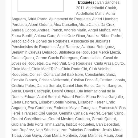
Etiquetes:
Ivan Sánchez
,
2011
,
Abdelhafid Chakir
,
Abdelhafid Mahti
,
Adrià
Anguera
,
Adrià Pardo
,
Ajuntament de Roquetes
,
Albert Llombart
Perolada
,
Albert Orduña
,
Àlex Carceller
,
Alícia Calles Da Cruz
,
Andrea Cobos
,
Andrea Franch
,
Andrés Marín
,
Àngel Muñoz
,
Anna
Zaera Bonfill
,
Antena Caro
,
Antolí Ortiz Giner
,
Arantxa Ribes Pedret
,
Associació de Dones de Roquetes
,
Associació de Jubilats i
Pensionistes de Roquetes
,
Àxel Ramírez
,
Azahara Rodríguez
,
Benjamín Cuevas Delgado
,
Biblioteca de Roquetes Mercè Lleixà
,
Carlos Quero
,
Carme Garcia Fabregues
,
Carnestoltes
,
Casal de
Joves de Roquetes
,
CE Peó Vuit
,
CFS Roquetes
,
Cinta Arasa Curto
,
Cinta Martí
,
Cinta Martí Tolós
,
Cinta Roda Cid
,
Club Voleibol
Roquetes
,
Consell Comarcal del Baix Ebre
,
Constantino Sanz
,
Conxita Blanch
,
Cristian Aleixendri
,
Cristian Fonollà
,
Cristian Lobato
,
Cristina Palés
,
Damià Serrato
,
Daniel Lluís Bonet
,
Daniel Sangres
Arasa
,
David Castrejón
,
Desiré Ortega
,
Dia Internacional de la
Dones
,
Eduard Albiol Bernial
,
Eduard Forés
,
Elena Bielsa Gargallo
,
Elena Estorach
,
Elisabet Bonfill Molina
,
Elisabeth Ferrer
,
Enric
Anguera
,
Eva Càrdenas
,
Federico Mayor Zaragoza
,
Francesc A. Gas
Ferré
,
Francesc Ollé Garcia
,
Gemma Canalda Pedret
,
Gerard Curto
,
Gerard Gas Vilanova
,
Gerard Mestres Cardona
,
Gerard Queral
,
Gubiana dels Ports
,
Imma Zafra
,
Institut Roquetes
,
Ivan Deosdad
,
Ivan Rupérez
,
Ivan Sánchez
,
Izan Palacios Caballero
,
Jesús Maria
Tibau
,
Joan Gaya
,
Joan Maria Montesó
,
Joan Martínez Mauri
,
Joan