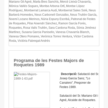
Mariano Gil Agné
,
Marta Bres Sanchís
,
Mercè Lleixà Chavarría
,
Mònica Vallés Sogues
,
Montse Arbona Ortí
,
Montse López
Rodríguez
,
Montserrat Lamarca Audí
,
Montserrat Sales Solé
,
Neus
Barberà Homedes
,
Neus Carbonell Gonzalbo
,
Neus Trullén García
,
Noemí Lozano Merinos
,
Núria Espuny Escribà
,
Patronat de Festes
de Roquetes
,
Pilar Aixendri Sànchez
,
Ramon García Forés
,
Roquetes
,
Rosa Valls Trullén
,
Sara Cardona Roda
,
Sònia Jiménez
Martínez
,
Susana Garcia Panisello
,
Vanesa Chavarría Blanch
,
Vanesa Otero Pomares
,
Verònica Torres Ventura
,
Víctor Cardona
Roda
,
Victòria Fabregat Andrés
Programa de les Festes Majors de
Roquetes 1989
Descripció:
Salutació del Sr.
Josep Garcia Sanz, "Lo
Canalero", Pregoner de
Festes 1989.
Salutació del Sr. Mariano Gil i
Agné, Alcalde de Roquetes.