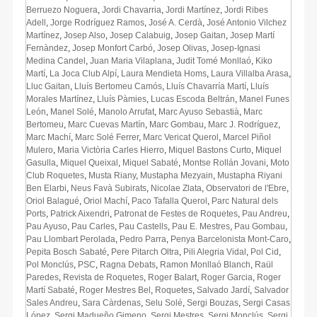
Berruezo Noguera
,
Jordi Chavarria
,
Jordi Martínez
,
Jordi Ribes
Adell
,
Jorge Rodríguez Ramos
,
José A. Cerdà
,
José Antonio Vilchez
Martínez
,
Josep Also
,
Josep Calabuig
,
Josep Gaitan
,
Josep Martí
Fernàndez
,
Josep Monfort Carbó
,
Josep Olivas
,
Josep-Ignasi
Medina Candel
,
Juan Maria Vilaplana
,
Judit Tomé Monllaó
,
Kiko
Martí
,
La Joca Club Alpí
,
Laura Mendieta Homs
,
Laura Villalba Arasa
,
Lluc Gaitan
,
Lluís Bertomeu Camós
,
Lluís Chavarría Martí
,
Lluís
Morales Martínez
,
Lluís Pàmies
,
Lucas Escoda Beltrán
,
Manel Funes
León
,
Manel Solé
,
Manolo Arrufat
,
Marc Ayuso Sebastià
,
Marc
Bertomeu
,
Marc Cuevas Martín
,
Marc Gombau
,
Marc J. Rodríguez
,
Marc Machí
,
Marc Solé Ferrer
,
Marc Vericat Querol
,
Marcel Piñol
Mulero
,
Maria Victòria Carles Hierro
,
Miquel Bastons Curto
,
Miquel
Gasulla
,
Miquel Queixal
,
Miquel Sabaté
,
Montse Rollán Jovani
,
Moto
Club Roquetes
,
Musta Riany
,
Mustapha Mezyain
,
Mustapha Riyani
Ben Elarbi
,
Neus Favà Subirats
,
Nicolae Zlata
,
Observatori de l'Ebre
,
Oriol Balagué
,
Oriol Machí
,
Paco Tafalla Querol
,
Parc Natural dels
Ports
,
Patrick Aixendri
,
Patronat de Festes de Roquetes
,
Pau Andreu
,
Pau Ayuso
,
Pau Carles
,
Pau Castells
,
Pau E. Mestres
,
Pau Gombau
,
Pau Llombart Perolada
,
Pedro Parra
,
Penya Barcelonista Mont-Caro
,
Pepita Bosch Sabaté
,
Pere Pitarch Oltra
,
Pili Alegria Vidal
,
Pol Cid
,
Pol Monclús
,
PSC
,
Ragna Debats
,
Ramon Monllaó Blanch
,
Raül
Paredes
,
Revista de Roquetes
,
Roger Balart
,
Roger Garcia
,
Roger
Martí Sabaté
,
Roger Mestres Bel
,
Roquetes
,
Salvado Jardí
,
Salvador
Sales Andreu
,
Sara Càrdenas
,
Selu Solé
,
Sergi Bouzas
,
Sergi Casas
López
,
Sergi Madueño Gimeno
,
Sergi Mestres
,
Sergi Monclús
,
Sergi