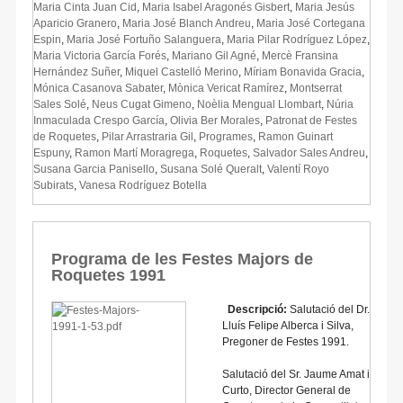
Maria Cinta Juan Cid
,
Maria Isabel Aragonés Gisbert
,
Maria Jesús
Aparicio Granero
,
Maria José Blanch Andreu
,
Maria José Cortegana
Espin
,
Maria José Fortuño Salanguera
,
Maria Pilar Rodríguez López
,
Maria Victoria García Forés
,
Mariano Gil Agné
,
Mercè Fransina
Hernández Suñer
,
Miquel Castelló Merino
,
Míriam Bonavida Gracia
,
Mónica Casanova Sabater
,
Mònica Vericat Ramírez
,
Montserrat
Sales Solé
,
Neus Cugat Gimeno
,
Noèlia Mengual Llombart
,
Núria
Inmaculada Crespo García
,
Olivia Ber Morales
,
Patronat de Festes
de Roquetes
,
Pilar Arrastraria Gil
,
Programes
,
Ramon Guinart
Espuny
,
Ramon Martí Moragrega
,
Roquetes
,
Salvador Sales Andreu
,
Susana Garcia Panisello
,
Susana Solé Queralt
,
Valentí Royo
Subirats
,
Vanesa Rodríguez Botella
Programa de les Festes Majors de
Roquetes 1991
Descripció:
Salutació del Dr.
Lluís Felipe Alberca i Silva,
Pregoner de Festes 1991.
Salutació del Sr. Jaume Amat i
Curto, Director General de