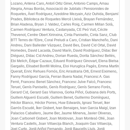
Lozano
,
Antena Caro
,
Antolí Ortiz Giner
,
Antonio Camps
,
Arnau
Alegria
,
Arnau Borràs
,
Associació de Jubilats i Pensionistes de
Roquetes
,
Àxel Rodríguez
,
Azeddine Mezyain
,
Aziz Ouhida
,
Benjamí
Prades
,
Biblioteca de Roquetes Mercè Lleixà
,
Brayan Fernández
,
Brian Aladesa
,
Bryan J. Valdez
,
Carles Roig
,
Carmen Millan Solà
,
Carmen Rodríguez Ventura
,
Castanyada
,
CE Peó Vuit
,
Cécile
Thevenot
,
Centre Obert Xirinxina
,
Cinta Panisello
,
Cinta Sanz
,
Club
BTT Terres de l'Ebre
,
Coral Preludi a Caro
,
Cristian Mancheño
,
Dani
Andreu
,
Dani Ballester Vàzquez
,
David Bes
,
David Cid Ortal
,
David
Homedes
,
David Lacasta
,
David Marín
,
David Rodríguez
,
Dídac Ber
Diéguez
,
Dídac Cid Andreu
,
Dorian Rueda
,
Dorita Sànchez Bellés
,
Ebi Melich
,
Èdgar Cazaux
,
Eduard Rodríguez Ginovart
,
Elena Bielsa
Gargallo
,
Elisabet Bonfill Molina
,
Eloi Huruglica Pagès
,
Emma Martín
Queralt
,
Enric Rehues Fornós
,
Eric Arrastraria Orti
,
Ernest Eiximeno
,
Fanny Rodríguez García
,
Ferran Buera Nadal
,
Francesc A. Gas
Ferré
,
Francesc Benet Sànchez
,
Francesc Julve Falcó
,
Francesc
Teruel
,
Genís Panisello
,
Genís Rodríguez
,
Genís Serrano Forés
,
Gerard Cid
,
Gerard Gas Vilanova
,
Gorka Piñol
,
Gubiana dels Ports
,
Guillem Algueró Escudé
,
Guillem Benet
,
Guillermo Domínguez
,
Héctor Blanco
,
Héctor Porres
,
Huw Edwards
,
Ignasi Teruel
,
Iker
Garrós Escudé
,
Íker Gisbert
,
Ivan Benaiges
,
Ivan Garcia Maigí
,
Izan
Palacios Caballero
,
Jaume Ber
,
Jaume Minerva
,
Javier Oliveras
,
Joan Carbonell Gisbert
,
Joan Moldovan
,
Joan Montesó Ollé
,
Joan
Ventura Castells
,
Joan Villaecija Blanch
,
Joaquim Gas Villaecija
,
Joel Curto
,
Jordi Ariñol Fernando
,
Jordi Baucells Lluís
,
Jordi