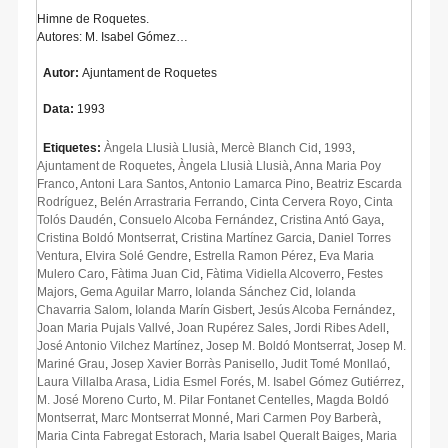
Himne de Roquetes.
Autores: M. Isabel Gómez…
Autor:
Ajuntament de Roquetes
Data:
1993
Etiquetes:
Àngela Llusià Llusià
,
Mercè Blanch Cid
,
1993
,
Ajuntament de Roquetes
,
Àngela Llusià Llusià
,
Anna Maria Poy
Franco
,
Antoni Lara Santos
,
Antonio Lamarca Pino
,
Beatriz Escarda
Rodríguez
,
Belén Arrastraria Ferrando
,
Cinta Cervera Royo
,
Cinta
Tolós Daudén
,
Consuelo Alcoba Fernández
,
Cristina Antó Gaya
,
Cristina Boldó Montserrat
,
Cristina Martínez Garcia
,
Daniel Torres
Ventura
,
Elvira Solé Gendre
,
Estrella Ramon Pérez
,
Eva Maria
Mulero Caro
,
Fàtima Juan Cid
,
Fàtima Vidiella Alcoverro
,
Festes
Majors
,
Gema Aguilar Marro
,
Iolanda Sánchez Cid
,
Iolanda
Chavarria Salom
,
Iolanda Marín Gisbert
,
Jesús Alcoba Fernández
,
Joan Maria Pujals Vallvé
,
Joan Rupérez Sales
,
Jordi Ribes Adell
,
José Antonio Vilchez Martínez
,
Josep M. Boldó Montserrat
,
Josep M.
Mariné Grau
,
Josep Xavier Borràs Panisello
,
Judit Tomé Monllaó
,
Laura Villalba Arasa
,
Lidia Esmel Forés
,
M. Isabel Gómez Gutiérrez
,
M. José Moreno Curto
,
M. Pilar Fontanet Centelles
,
Magda Boldó
Montserrat
,
Marc Montserrat Monné
,
Mari Carmen Poy Barberà
,
Maria Cinta Fabregat Estorach
,
Maria Isabel Queralt Baiges
,
Maria