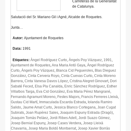
Carreteras de la Generalitat
de Catalunya.
Salutació del Sr. Mariano Gil i Agné, Alcalde de Roquetes.
Junta…
Autor:
Ajuntament de Roquetes
Data:
1991
Etiquetes:
Àngel Rodríguez Curto
,
Àngels Poy Vázquez
,
1991
,
Ajuntament de Roquetes
,
Ana Maria Antó Gaya
,
Àngel Rodríguez
Curto
,
Àngels Poy Vázquez
,
Blanca Cid Pegueroles
,
Blas Dieguez
González
,
Cinta Cervera Royo
,
Cinta Cuevas Curto
,
Cinta Moreno
Barrera
,
Cinta Vanesa Davos López
,
Cristina Alegret Ginovart
,
Dori
Sabaté Feced
,
Elsa Pla Canalda
,
Enric Sànchez Rodríguez
,
Esther
Villalbos Targa
,
Eva Cid González
,
Eva Maria Pérez Mangrané
,
Fernando Agramunt Moreno
,
Festes Majors
,
Francis Ferreres Lleixà
,
Gustau Cid Martí
,
Immaculada Escarda Estrada
,
Iolanda Ramiro
Salido
,
Jaume Amat Curto
,
Jessica Blanco Cortegana
,
Joan Cugat
Subirats
,
Joan Rupérez Sales
,
Joaquim Espuny Estrada (Dragó)
,
Joaquim Tomàs Pelàez
,
Jordi Ribes Adell
,
Jordi Suazo Gómez
,
Josep Bernial Espuny
,
Josep Cases Verdera
,
Josep Lleixà
Chavarria
,
Josep Maria Boldó Montserrat
,
Josep Xavier Borràs