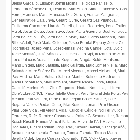
Bielsa Gargallo
,
Elisabet Bonfill Molina
,
Felicidad Panisello
,
Fernando Sánchez Cid
,
Festa de Sant Antoni Abad
,
Francesc A. Gas
Ferré
,
Francesc Martí
,
Francesc Ollé Garcia
,
Francis Mangrané
,
Generalitat de Catalunya
,
Gerard Curto
,
Gerard Gas Vilanova
,
Guillermo Camarero
,
Hort de Cruells
,
Institut Roquetes
,
Irene Trullén
Mulet
,
Jesús Diego
,
Joan Bayo
,
Joan Maria Guerrera
,
Joel Ferragut
,
Jordi Baucells Lluís
,
Jordi Bonilla Martí
,
Jordi Gordo Martorell
,
Jordi
Ribes Adell
,
José Maria Colomer
,
Josep Bernial Espuny
,
Josep Cid
Rodríguez
,
Josep Peña
,
Josep-Ignasi Medina Candel
,
Jota
,
Judit
Tomé Monllaó
,
Julià Sánchez
,
La Joca Club Alpí
,
la Marató de 3Cat
,
Leire Palacios Arasa
,
Lira de Roquetes
,
Magda Boldó Montserrat
,
Mans Unides
,
Marc Bautista
,
Marc Guàrdia
,
Marc Jornet Niella
,
Marc
Salvador
,
Marc Suàrez Pla
,
Marcel Aixendri
,
Marcel Aleixendri
,
Mari
Pau Medina
,
Maria Beltrán Sabaté
,
Maribel Belmonte Rodríguez
,
Marta Encontrado
,
Medi ambient
,
Mentxu Pérez-Llorca
,
Miquel
Castelló Merino
,
Moto Club Roquetes
,
Nadal
,
Neus Llatje Hierro
,
Obre't Ebre
,
ONCE
,
Paco Tafalla Querol
,
Parc Natural dels Ports
,
Pau
Medina
,
Pau Ventura
,
Pepe Curto
,
Pepita Bosch Sabaté
,
Pere
Segarra Vallés
,
Piedad Curto
,
Pilar Benet Lleonart
,
Pilar Gisbert
,
Pilar Solé Vidal
,
Pili Alegria Vidal
,
Quico el Célio el Noi i el Mut de
Ferreries
,
Rafel Ramírez Casanovas
,
Rainer G. Schumacher
,
Ramon
Bosch Rosell
,
Ramon Vericat Pallarés
,
Raval de l' Art
,
Revista de
Roquetes
,
Ricard Rotllan
,
Roquetes
,
Safwan Belkhir
,
Santiago Añó
,
Secundino Arrastraria Ferrando
,
Teresa Estrada
,
Teresa-Marta
Batalla Vidal
,
Tomàs Cuevas Coronado
,
TV3
,
Vicky Curto
,
Xavier