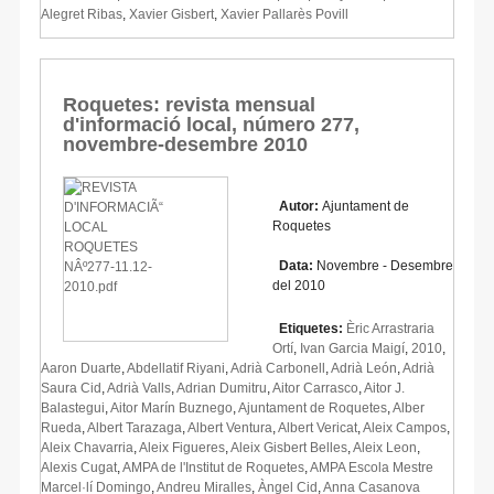
Alegret Ribas
,
Xavier Gisbert
,
Xavier Pallarès Povill
Roquetes: revista mensual
d'informació local, número 277,
novembre-desembre 2010
Autor:
Ajuntament de
Roquetes
Data:
Novembre - Desembre
del 2010
Etiquetes:
Èric Arrastraria
Ortí
,
Ivan Garcia Maigí
,
2010
,
Aaron Duarte
,
Abdellatif Riyani
,
Adrià Carbonell
,
Adrià León
,
Adrià
Saura Cid
,
Adrià Valls
,
Adrian Dumitru
,
Aitor Carrasco
,
Aitor J.
Balastegui
,
Aitor Marín Buznego
,
Ajuntament de Roquetes
,
Alber
Rueda
,
Albert Tarazaga
,
Albert Ventura
,
Albert Vericat
,
Aleix Campos
,
Aleix Chavarria
,
Aleix Figueres
,
Aleix Gisbert Belles
,
Aleix Leon
,
Alexis Cugat
,
AMPA de l'Institut de Roquetes
,
AMPA Escola Mestre
Marcel·lí Domingo
,
Andreu Miralles
,
Àngel Cid
,
Anna Casanova