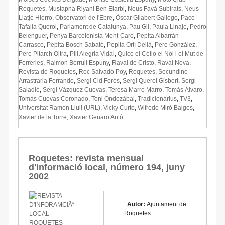
Roquetes
,
Mustapha Riyani Ben Elarbi
,
Neus Favà Subirats
,
Neus
Llatje Hierro
,
Observatori de l'Ebre
,
Òscar Gilabert Gallego
,
Paco
Tafalla Querol
,
Parlament de Catalunya
,
Pau Gil
,
Paula Linaje
,
Pedro
Belenguer
,
Penya Barcelonista Mont-Caro
,
Pepita Albarrán
Carrasco
,
Pepita Bosch Sabaté
,
Pepita Ortí Dellà
,
Pere Gonzàlez
,
Pere Pitarch Oltra
,
Pili Alegria Vidal
,
Quico el Célio el Noi i el Mut de
Ferreries
,
Raimon Borrull Espuny
,
Raval de Cristo
,
Raval Nova
,
Revista de Roquetes
,
Roc Salvadó Poy
,
Roquetes
,
Secundino
Arrastraria Ferrando
,
Sergi Cid Forés
,
Sergi Querol Gisbert
,
Sergi
Saladié
,
Sergi Vázquez Cuevas
,
Teresa Marro Marro
,
Tomàs Àlvaro
,
Tomàs Cuevas Coronado
,
Toni Ondozábal
,
Tradicionàrius
,
TV3
,
Universitat Ramon Llull (URL)
,
Vicky Curto
,
Wifredo Miró Baiges
,
Xavier de la Torre
,
Xavier Genaro Antó
Roquetes: revista mensual
d'informació local, número 194, juny
2002
Autor:
Ajuntament de
Roquetes