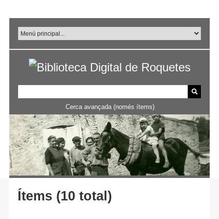
Salta
al
contingut
principal
Cerca avançada (només ítems)
Ítems (10 total)