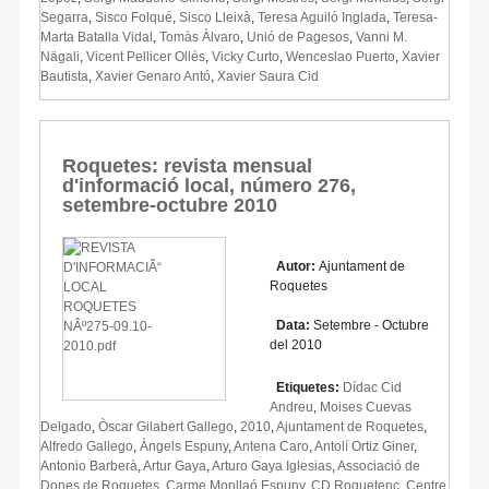
Segarra
,
Sisco Folqué
,
Sisco Lleixà
,
Teresa Aguiló Inglada
,
Teresa-
Marta Batalla Vidal
,
Tomàs Àlvaro
,
Unió de Pagesos
,
Vanni M.
Nägali
,
Vicent Pellicer Ollés
,
Vicky Curto
,
Wenceslao Puerto
,
Xavier
Bautista
,
Xavier Genaro Antó
,
Xavier Saura Cid
Roquetes: revista mensual
d'informació local, número 276,
setembre-octubre 2010
Autor:
Ajuntament de
Roquetes
Data:
Setembre - Octubre
del 2010
Etiquetes:
Dídac Cid
Andreu
,
Moises Cuevas
Delgado
,
Òscar Gilabert Gallego
,
2010
,
Ajuntament de Roquetes
,
Alfredo Gallego
,
Àngels Espuny
,
Antena Caro
,
Antolí Ortiz Giner
,
Antonio Barberà
,
Artur Gaya
,
Arturo Gaya Iglesias
,
Associació de
Dones de Roquetes
,
Carme Monllaó Espuny
,
CD Roquetenc
,
Centre