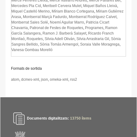
Mercè Ferreres Lleixà
,
Mercè Navarro Andreu
,
Mercè Pallarés Bel
,
Mercedes Pla Cid
,
Meritxell Cervera Mulet
,
Miquel Baños Lleixà
,
Miquel Castelló Merino
,
Míriam Blanco Cortegana
,
Míriam Gutiérrez
Arasa
,
Montserrat Marçà Fadurdo
,
Montserrat Rodríguez Calvet
,
Montserrat Sales Solé
,
Noemí Aguilar Marro
,
Patricia Cicart
Chavarria
,
Patronat de Festes de Roquetes
,
Programes
,
Ramon
García Salangera
,
Ramon J. Barberà Salayet
,
Ricardo Franch
Monllaó
,
Roquetes
,
Silvia Adell Oliván
,
Silvia Arrastraria Gil
,
Sònia
Sangres Bellido
,
Sònia Tomàs Armengol
,
Soraia Valle Moragrega
,
Vanesa Gombau Morelló
Formats de sortida
atom
,
dcmes-xml
,
json
,
omeka-xml
,
rss2
Documents digitalitzats:
13750
ítems