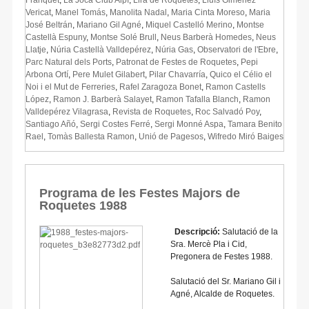
Vericat
,
Manel Tomás
,
Manolita Nadal
,
Maria Cinta Moreso
,
Maria
José Beltrán
,
Mariano Gil Agné
,
Miquel Castelló Merino
,
Montse
Castellà Espuny
,
Montse Solé Brull
,
Neus Barberà Homedes
,
Neus
Llatje
,
Núria Castellà Valldepérez
,
Núria Gas
,
Observatori de l'Ebre
,
Parc Natural dels Ports
,
Patronat de Festes de Roquetes
,
Pepi
Arbona Ortí
,
Pere Mulet Gilabert
,
Pilar Chavarría
,
Quico el Célio el
Noi i el Mut de Ferreries
,
Rafel Zaragoza Bonet
,
Ramon Castells
López
,
Ramon J. Barberà Salayet
,
Ramon Tafalla Blanch
,
Ramon
Valldepérez Vilagrasa
,
Revista de Roquetes
,
Roc Salvadó Poy
,
Santiago Añó
,
Sergi Costes Ferré
,
Sergi Monné Aspa
,
Tamara Benito
Rael
,
Tomàs Ballesta Ramon
,
Unió de Pagesos
,
Wifredo Miró Baiges
Programa de les Festes Majors de
Roquetes 1988
Descripció:
Salutació de la
Sra. Mercè Pla i Cid,
Pregonera de Festes 1988.
Salutació del Sr. Mariano Gil i
Agné, Alcalde de Roquetes.