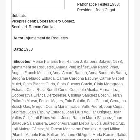
Patronat de Festes 1988:
President: Joan Cugat
Subirats.
Vicepresident: Dolors Mulero Gómez.
Secretari: Ramon Garcia…
Autor:
Ajuntament de Roquetes
Data:
1988
Etiquetes:
Mercè Pallarés Bel
,
Ramon J. Barberà Salayet
,
1988
,
Ajuntament de Roquetes
,
Amada Puig Ibáñez
,
Ana Pardo Vinet
,
Àngels Franch Monllaó
,
Anna Amaré Ramon
,
Anna Sandonis Saura
,
Begoña Delgado Estrada
,
Carme Cardona Espuny
,
Carme Gisbert
Mulet
,
Cinta Blanch Curto
,
Cinta Cuevas Garcia
,
Cinta Moragrega
Estrada
,
Cinta Rosa Bonfill Curto
,
Consuelo Alcoba Fernández
,
Cooperativa Gràfica Dertosense
,
Cristina Sánchez Bosch
,
Ferran
Pallarés Marsà
,
Festes Majors
,
Foto Boluña
,
Foto Guinart
,
Georgina
Bosch Gas
,
Gregori Ocaña Martin
,
Isabel Valls Pedret
,
Joan Cugat
Subirats
,
Joan Espuny Estrada
,
Joan Lluís Aguilar Ortíguez
,
Joan
Vallés Cid
,
Jordi Ribes Adell
,
Josep Ramon Marro Sànchez
,
Juan
Balagué Salanguera
,
Leonor Agramunt Lleixà
,
Llucià Suárez Cruz
,
Loli Mulero Gómez
,
M. Teresa Montserrat Ramírez
,
Manel Millan
Pitarch
,
Manolo Roé Beltrán
,
Mariano Gil Agné
,
Marta Ramiro Salido
,