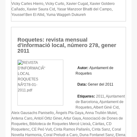
Vicky Carles Hierro
,
Vicky Curto
,
Xavier Cugat
,
Xavier Goldero
Cañado
,
Xavier Saura Cid
,
Yasar Manzoor Bhatti del Campo
,
Youssef Ben El Allid
,
Yuma Waggeh Dukureh
Roquetes: revista mensual
d'informació local, número 278, gener
2011
Autor:
Ajuntament de
Roquetes
Data:
Gener del 2011
Etiquetes:
2011
,
Ajuntament
de Barcelona
,
Ajuntament de
Roquetes
,
Albert Giné Cid
,
Aleix Gausachs Panisello
,
Àngels Pla Gaya
,
Anna Trullén Mulet
,
Antena Caro
,
Antolí Ortiz Giner
,
Artur Gaya
,
Associació de Dones de
Roquetes
,
Biblioteca de Roquetes Mercè Lleixà
,
Càritas
,
CD
Roquetenc
,
CE Peó Vuit
,
Cinta Ramos Pallarés
,
Cinta Sanz
,
Coral
Novella Harmonia
,
Coral Preludi a Caro
,
Duna Fontanet Sanz
,
Elena