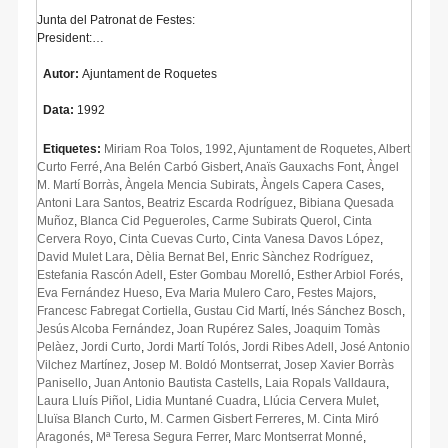
Junta del Patronat de Festes:
President:…
Autor:
Ajuntament de Roquetes
Data:
1992
Etiquetes:
Miriam Roa Tolos
,
1992
,
Ajuntament de Roquetes
,
Albert
Curto Ferré
,
Ana Belén Carbó Gisbert
,
Anaïs Gauxachs Font
,
Àngel
M. Martí Borràs
,
Àngela Mencia Subirats
,
Àngels Capera Cases
,
Antoni Lara Santos
,
Beatriz Escarda Rodríguez
,
Bibiana Quesada
Muñoz
,
Blanca Cid Pegueroles
,
Carme Subirats Querol
,
Cinta
Cervera Royo
,
Cinta Cuevas Curto
,
Cinta Vanesa Davos López
,
David Mulet Lara
,
Dèlia Bernat Bel
,
Enric Sànchez Rodríguez
,
Estefania Rascón Adell
,
Ester Gombau Morelló
,
Esther Arbiol Forés
,
Eva Fernández Hueso
,
Eva Maria Mulero Caro
,
Festes Majors
,
Francesc Fabregat Cortiella
,
Gustau Cid Martí
,
Inés Sánchez Bosch
,
Jesús Alcoba Fernández
,
Joan Rupérez Sales
,
Joaquim Tomàs
Pelàez
,
Jordi Curto
,
Jordi Martí Tolós
,
Jordi Ribes Adell
,
José Antonio
Vilchez Martínez
,
Josep M. Boldó Montserrat
,
Josep Xavier Borràs
Panisello
,
Juan Antonio Bautista Castells
,
Laia Ropals Valldaura
,
Laura Lluís Piñol
,
Lidia Muntané Cuadra
,
Llúcia Cervera Mulet
,
Lluïsa Blanch Curto
,
M. Carmen Gisbert Ferreres
,
M. Cinta Miró
Aragonés
,
Mª Teresa Segura Ferrer
,
Marc Montserrat Monné
,