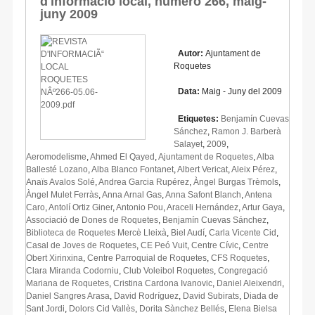
d'informació local, número 266, maig-
juny 2009
Autor:
Ajuntament de
Roquetes
Data:
Maig - Juny del 2009
Etiquetes:
Benjamín Cuevas
Sánchez
,
Ramon J. Barberà
Salayet
,
2009
,
Aeromodelisme
,
Ahmed El Qayed
,
Ajuntament de Roquetes
,
Alba
Ballesté Lozano
,
Alba Blanco Fontanet
,
Albert Vericat
,
Aleix Pérez
,
Anaïs Avalos Solé
,
Andrea Garcia Rupérez
,
Àngel Burgas Trèmols
,
Àngel Mulet Ferràs
,
Anna Arnal Gas
,
Anna Safont Blanch
,
Antena
Caro
,
Antolí Ortiz Giner
,
Antonio Pou
,
Araceli Hernández
,
Artur Gaya
,
Associació de Dones de Roquetes
,
Benjamín Cuevas Sánchez
,
Biblioteca de Roquetes Mercè Lleixà
,
Biel Audí
,
Carla Vicente Cid
,
Casal de Joves de Roquetes
,
CE Peó Vuit
,
Centre Cívic
,
Centre
Obert Xirinxina
,
Centre Parroquial de Roquetes
,
CFS Roquetes
,
Clara Miranda Codorniu
,
Club Voleibol Roquetes
,
Congregació
Mariana de Roquetes
,
Cristina Cardona Ivanovic
,
Daniel Aleixendri
,
Daniel Sangres Arasa
,
David Rodríguez
,
David Subirats
,
Diada de
Sant Jordi
,
Dolors Cid Vallès
,
Dorita Sànchez Bellés
,
Elena Bielsa