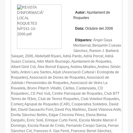
Autor:
Ajuntament de
Roquetes
Data:
Octubre del 2006
Etiquetes:
Àngel Gaya
Montserrat
,
Benjamín Cuevas
Sánchez
,
Ramon J. Barberà
Salayet
,
2006
,
Abdellatif Riyani
,
Adrià Pardo
,
Adrià Porcel
,
Adrià
Suazo Ciurana
,
Aitor Marín Buznego
,
Ajuntament de Roquetes
,
Albert Giné Cid
,
Àlex Borrull Espuny
,
Andreu Miralles
,
Andreu Simón
Valls
,
Antoni Lara Santos
,
Arjub (Associació Cultural i Ecologista de
Roquetes)
,
Associació de Dones de Roquetes
,
Associació de
Jubilats i Pensionistes de Roquetes
,
Associació de Veïns La
Ravaleta
,
Bruno Pitarch Villalbí
,
Càritas
,
Castanyada
,
CD
Roquetenc
,
CE Peó Vuit
,
Centre Parroquial de Roquetes
,
Club BTT
Terres de l'Ebre
,
Club de Tennis Roquetes
,
Club Voleibol Roquetes
,
Comerç Agrupat de Roquetes (CAR)
,
Cooperativa Soldebre
,
David
Bel
,
David Gauxachs Font
,
David Poy Martínez
,
David Vilanova Ardit
,
Dorita Sànchez Bellés
,
Edgar Chiconia Pérez
,
Elena Bielsa
Gargallo
,
Enric Solé
,
Enrique Curto Ferré
,
Escola Mestre Marcel·lí
Domingo
,
Escola Raval de Cristo
,
Fernando Crespo Garcia
,
Ferran
Sànchez Cid
,
Francesc A. Gas Ferré
,
Francesc Benet Sànchez
,