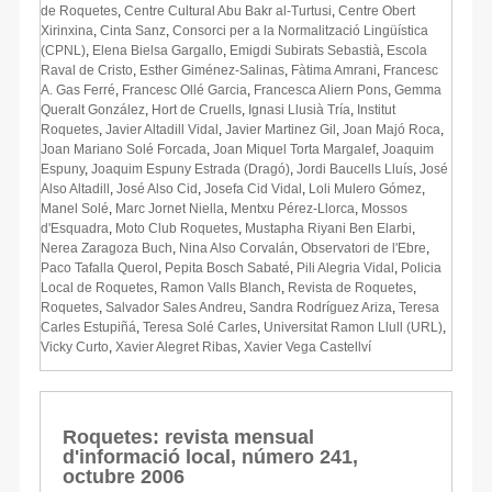
de Roquetes
,
Centre Cultural Abu Bakr al-Turtusi
,
Centre Obert
Xirinxina
,
Cinta Sanz
,
Consorci per a la Normalització Lingüística
(CPNL)
,
Elena Bielsa Gargallo
,
Emigdi Subirats Sebastià
,
Escola
Raval de Cristo
,
Esther Giménez-Salinas
,
Fàtima Amrani
,
Francesc
A. Gas Ferré
,
Francesc Ollé Garcia
,
Francesca Aliern Pons
,
Gemma
Queralt González
,
Hort de Cruells
,
Ignasi Llusià Tría
,
Institut
Roquetes
,
Javier Altadill Vidal
,
Javier Martinez Gil
,
Joan Majó Roca
,
Joan Mariano Solé Forcada
,
Joan Miquel Torta Margalef
,
Joaquim
Espuny
,
Joaquim Espuny Estrada (Dragó)
,
Jordi Baucells Lluís
,
José
Also Altadill
,
José Also Cid
,
Josefa Cid Vidal
,
Loli Mulero Gómez
,
Manel Solé
,
Marc Jornet Niella
,
Mentxu Pérez-Llorca
,
Mossos
d'Esquadra
,
Moto Club Roquetes
,
Mustapha Riyani Ben Elarbi
,
Nerea Zaragoza Buch
,
Nina Also Corvalán
,
Observatori de l'Ebre
,
Paco Tafalla Querol
,
Pepita Bosch Sabaté
,
Pili Alegria Vidal
,
Policia
Local de Roquetes
,
Ramon Valls Blanch
,
Revista de Roquetes
,
Roquetes
,
Salvador Sales Andreu
,
Sandra Rodríguez Ariza
,
Teresa
Carles Estupiñá
,
Teresa Solé Carles
,
Universitat Ramon Llull (URL)
,
Vicky Curto
,
Xavier Alegret Ribas
,
Xavier Vega Castellví
Roquetes: revista mensual
d'informació local, número 241,
octubre 2006