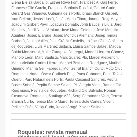
Elena Bielsa Gargallo
,
Esther Royo Font
,
Francesc A. Gas Ferré
,
Francesc Ollé Garcia
,
Francesc Subirats Rosiñol
,
Gerard Curto
,
Gerard Gas Vilanova
,
Gubiana dels Ports
,
Ignasi Blanch Gisbert
,
Ivan Beltrán
,
Jesús Llusià
,
Jesús Maria Tibau
,
Joanna Roig Mayor
,
Joaquim Gisbert Povill
,
Joaquin Domato
,
Jordi Baucells Lluís
,
Jordi
Martínez
,
Jordi Nolla Ventura
,
José Maria Colomer
,
José Montilla
Aguilera
,
Josep Ejarque
,
Josep Monclús Alemany
,
Josep Tomàs
Barberà
,
Josep Vallés
,
Judit Gràcia Castells
,
La Joca Club Alpí
,
Lira
de Roquetes
,
Lluís Martínez Sistach
,
Lluïsa Sampé Salaet
,
Magda
Boldó Montserrat
,
Maite Zaragoza Jauregui
,
Manoli Herrera Gòmez
,
Manolo León
,
Marc Bautista
,
Marc Suàrez Pla
,
Marcel Aleixendri
,
Maria Victòria Carles Hierro
,
Maribel Belmonte Rodríguez
,
Maribel
Gimeno
,
Marina Geli Fabregat
,
Montserrat Blanch Curto
,
Moto Club
Roquetes
,
Nadal
,
Òscar Cadiach Puig
,
Paco Cabanes
,
Paco Tafalla
Querol
,
Parc Natural dels Ports
,
Paula Casajust Sangres
,
Pepita
Bosch Sabaté
,
Pepita Sampé Salaet
,
Pili Alegria Vidal
,
Ramon Cid
,
Reis mags
,
Revista de Roquetes
,
Richard Cid Salvadó
,
Roman
Casanova
,
Roquetes
,
Santiago Añó
,
Sergi Fernández Valls
,
Teresa
Blanch Curto
,
Teresa Marro Marro
,
Teresa Solé Carles
,
Vicent
Pellicer Ollés
,
Vicky Curto
,
Xavier Aragó
,
Xavier Salinas
Roquetes: revista mensual