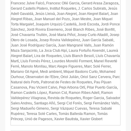
Francesc Julve Falcó
,
Francesc Ollé Garcia
,
Gerard Arasa Zaragoza
,
Gerard Castells Platero
,
Institut Roquetes
,
J. Carlos Subirats
,
Jesús
Adell Gavaldà
,
Jesús Lleixà
,
Joan Alegret
,
Joan Alegret Balart
,
Joan
Alegret Ribas
,
Joan Manuel del Pozo
,
Joan Mestre
,
Joan Miquel
Torta Margalef
,
Joaquim Urquizú Castellà
,
Jordi Escoda
,
Jordi Ponce
Sánchez
,
Jordi Rovira Eixemeno
,
José Blanch Ribes
,
José Bonfill
,
José Chavarria Trullén
,
José Maria Piñol
,
Josep Curto Altadill
,
Josep
Otero de Losada
,
Josep Rovira Valldepérez
,
Juan García Sabaté
,
Juan José Rodríguez García
,
Juan Mangrané Valls
,
Juan Ramón
Maza Sanjacinto
,
La Joca Club Alpí
,
Laura Fortuño Aixendri
,
Laureà
Alegret Balart
,
Lira de Roquetes
,
Lluís Blanch Besolí
,
Lluís Chavarría
Martí
,
Lluís Fornés Pérez
,
Lourdes Morelló Forment
,
Manel Reverté
Ferré
,
Manolo Monllau
,
Marc Alegre Figueres
,
Marc Solé Ferrer
,
Mariano Gil Agné
,
Medi ambient
,
Miquel Bastons Curto
,
Mohamed
Ourhour
,
Observatori de l'Ebre
,
Oriol Julián
,
Oriol Sanz Cervera
,
Parc
Natural dels Ports
,
Patronat de Festes de Roquetes
,
Pau Pijuan
Casanova
,
Pau Vicient Calvo
,
Pepi Arbona Ortí
,
Pilar Puerto García
,
Ramon Castells López
,
Ramon Cid
,
Ramon Ribes Adell
,
Ramon
Valldepérez Vilagrasa
,
Revista de Roquetes
,
Roger Garcia
,
Salvador
Sales Andreu
,
Santiago Añó
,
Sergi Cid Forés
,
Sergi Fernández Valls
,
Sergi Madueño Gimeno
,
Sergi Vázquez Cuevas
,
Teresa Sabaté
Rupérez
,
Teresa Solé Carles
,
Tomàs Ballesta Ramon
,
Tomàs
Príncep
,
Unió de Pagesos
,
Xavier Bautista
,
Xavier Gisbert