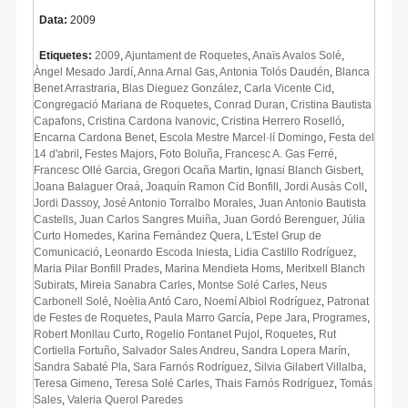
Data:
2009
Etiquetes:
2009
,
Ajuntament de Roquetes
,
Anaïs Avalos Solé
,
Àngel Mesado Jardí
,
Anna Arnal Gas
,
Antonia Tolós Daudén
,
Blanca
Benet Arrastraria
,
Blas Dieguez González
,
Carla Vicente Cid
,
Congregació Mariana de Roquetes
,
Conrad Duran
,
Cristina Bautista
Capafons
,
Cristina Cardona Ivanovic
,
Cristina Herrero Roselló
,
Encarna Cardona Benet
,
Escola Mestre Marcel·lí Domingo
,
Festa del
14 d'abril
,
Festes Majors
,
Foto Boluña
,
Francesc A. Gas Ferré
,
Francesc Ollé Garcia
,
Gregori Ocaña Martin
,
Ignasi Blanch Gisbert
,
Joana Balaguer Oraá
,
Joaquín Ramon Cid Bonfill
,
Jordi Ausàs Coll
,
Jordi Dassoy
,
José Antonio Torralbo Morales
,
Juan Antonio Bautista
Castells
,
Juan Carlos Sangres Muiña
,
Juan Gordó Berenguer
,
Júlia
Curto Homedes
,
Karina Fernández Quera
,
L'Estel Grup de
Comunicació
,
Leonardo Escoda Iniesta
,
Lidia Castillo Rodríguez
,
Maria Pilar Bonfill Prades
,
Marina Mendieta Homs
,
Meritxell Blanch
Subirats
,
Mireia Sanabra Carles
,
Montse Solé Carles
,
Neus
Carbonell Solé
,
Noèlia Antó Caro
,
Noemí Albiol Rodríguez
,
Patronat
de Festes de Roquetes
,
Paula Marro García
,
Pepe Jara
,
Programes
,
Robert Monllau Curto
,
Rogelio Fontanet Pujol
,
Roquetes
,
Rut
Cortiella Fortuño
,
Salvador Sales Andreu
,
Sandra Lopera Marín
,
Sandra Sabaté Pla
,
Sara Farnós Rodríguez
,
Silvia Gilabert Villalba
,
Teresa Gimeno
,
Teresa Solé Carles
,
Thais Farnós Rodríguez
,
Tomás
Sales
,
Valeria Querol Paredes