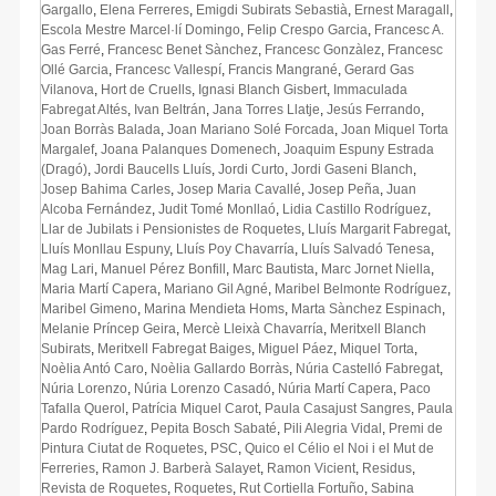
Gargallo
,
Elena Ferreres
,
Emigdi Subirats Sebastià
,
Ernest Maragall
,
Escola Mestre Marcel·lí Domingo
,
Felip Crespo Garcia
,
Francesc A.
Gas Ferré
,
Francesc Benet Sànchez
,
Francesc Gonzàlez
,
Francesc
Ollé Garcia
,
Francesc Vallespí
,
Francis Mangrané
,
Gerard Gas
Vilanova
,
Hort de Cruells
,
Ignasi Blanch Gisbert
,
Immaculada
Fabregat Altés
,
Ivan Beltrán
,
Jana Torres Llatje
,
Jesús Ferrando
,
Joan Borràs Balada
,
Joan Mariano Solé Forcada
,
Joan Miquel Torta
Margalef
,
Joana Palanques Domenech
,
Joaquim Espuny Estrada
(Dragó)
,
Jordi Baucells Lluís
,
Jordi Curto
,
Jordi Gaseni Blanch
,
Josep Bahima Carles
,
Josep Maria Cavallé
,
Josep Peña
,
Juan
Alcoba Fernández
,
Judit Tomé Monllaó
,
Lidia Castillo Rodríguez
,
Llar de Jubilats i Pensionistes de Roquetes
,
Lluís Margarit Fabregat
,
Lluís Monllau Espuny
,
Lluís Poy Chavarría
,
Lluís Salvadó Tenesa
,
Mag Lari
,
Manuel Pérez Bonfill
,
Marc Bautista
,
Marc Jornet Niella
,
Maria Martí Capera
,
Mariano Gil Agné
,
Maribel Belmonte Rodríguez
,
Maribel Gimeno
,
Marina Mendieta Homs
,
Marta Sànchez Espinach
,
Melanie Príncep Geira
,
Mercè Lleixà Chavarría
,
Meritxell Blanch
Subirats
,
Meritxell Fabregat Baiges
,
Miguel Páez
,
Miquel Torta
,
Noèlia Antó Caro
,
Noèlia Gallardo Borràs
,
Núria Castelló Fabregat
,
Núria Lorenzo
,
Núria Lorenzo Casadó
,
Núria Martí Capera
,
Paco
Tafalla Querol
,
Patrícia Miquel Carot
,
Paula Casajust Sangres
,
Paula
Pardo Rodríguez
,
Pepita Bosch Sabaté
,
Pili Alegria Vidal
,
Premi de
Pintura Ciutat de Roquetes
,
PSC
,
Quico el Célio el Noi i el Mut de
Ferreries
,
Ramon J. Barberà Salayet
,
Ramon Vicient
,
Residus
,
Revista de Roquetes
,
Roquetes
,
Rut Cortiella Fortuño
,
Sabina