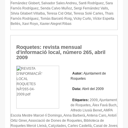
Fernández Gisbert
,
Salvador Sales Andreu
,
Santi Rodríguez
,
Sara
Farnós Rodríguez
,
Senda Calvo Muñoz
,
Sergi Fernández Valls
,
Silvia Gilabert Villalba
,
Teresa Cid Ortal
,
Teresa Solé Carles
,
Thais
Farnós Rodríguez
,
Tomàs Barceló Roig
,
Vicky Curto
,
Víctor Espelta
Bellés
,
Xavi Royo
,
Xavier Alegret Ribas
Roquetes: revista mensual
d'informació local, número 265, abril
2009
Autor:
Ajuntament de
Roquetes
Data:
Abril del 2009
Etiquetes:
2009
,
Ajuntament
de Roquetes
,
Àlex Favà Buch
,
Alfredo Llusià Benet
,
AMPA
Escola Mestre Marcel·lí Domingo
,
Anna Barberà
,
Antena Caro
,
Antolí
Ortiz Giner
,
Associació de Dones de Roquetes
,
Biblioteca de
Roquetes Mercè Lleixà
,
Calçotades
,
Carles Castellà
,
Casal de Joves