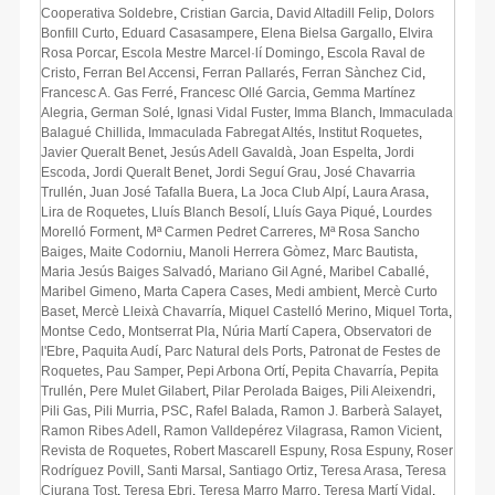
Cooperativa Soldebre
,
Cristian Garcia
,
David Altadill Felip
,
Dolors
Bonfill Curto
,
Eduard Casasampere
,
Elena Bielsa Gargallo
,
Elvira
Rosa Porcar
,
Escola Mestre Marcel·lí Domingo
,
Escola Raval de
Cristo
,
Ferran Bel Accensi
,
Ferran Pallarés
,
Ferran Sànchez Cid
,
Francesc A. Gas Ferré
,
Francesc Ollé Garcia
,
Gemma Martínez
Alegria
,
German Solé
,
Ignasi Vidal Fuster
,
Imma Blanch
,
Immaculada
Balagué Chillida
,
Immaculada Fabregat Altés
,
Institut Roquetes
,
Javier Queralt Benet
,
Jesús Adell Gavaldà
,
Joan Espelta
,
Jordi
Escoda
,
Jordi Queralt Benet
,
Jordi Seguí Grau
,
José Chavarria
Trullén
,
Juan José Tafalla Buera
,
La Joca Club Alpí
,
Laura Arasa
,
Lira de Roquetes
,
Lluís Blanch Besolí
,
Lluís Gaya Piqué
,
Lourdes
Morelló Forment
,
Mª Carmen Pedret Carreres
,
Mª Rosa Sancho
Baiges
,
Maite Codorniu
,
Manoli Herrera Gòmez
,
Marc Bautista
,
Maria Jesús Baiges Salvadó
,
Mariano Gil Agné
,
Maribel Caballé
,
Maribel Gimeno
,
Marta Capera Cases
,
Medi ambient
,
Mercè Curto
Baset
,
Mercè Lleixà Chavarría
,
Miquel Castelló Merino
,
Miquel Torta
,
Montse Cedo
,
Montserrat Pla
,
Núria Martí Capera
,
Observatori de
l'Ebre
,
Paquita Audí
,
Parc Natural dels Ports
,
Patronat de Festes de
Roquetes
,
Pau Samper
,
Pepi Arbona Ortí
,
Pepita Chavarría
,
Pepita
Trullén
,
Pere Mulet Gilabert
,
Pilar Perolada Baiges
,
Pili Aleixendri
,
Pili Gas
,
Pili Murria
,
PSC
,
Rafel Balada
,
Ramon J. Barberà Salayet
,
Ramon Ribes Adell
,
Ramon Valldepérez Vilagrasa
,
Ramon Vicient
,
Revista de Roquetes
,
Robert Mascarell Espuny
,
Rosa Espuny
,
Roser
Rodríguez Povill
,
Santi Marsal
,
Santiago Ortiz
,
Teresa Arasa
,
Teresa
Ciurana Tost
,
Teresa Ebri
,
Teresa Marro Marro
,
Teresa Martí Vidal
,