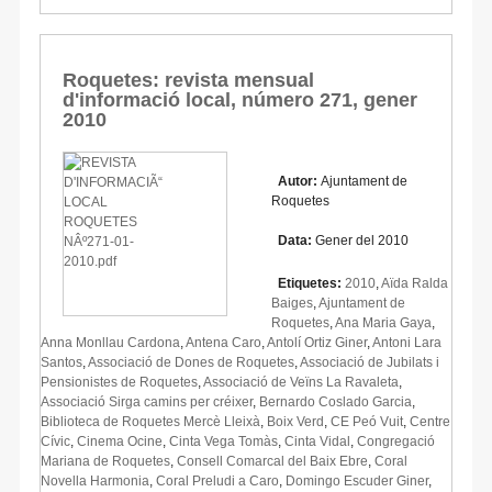
Roquetes: revista mensual
d'informació local, número 271, gener
2010
Autor:
Ajuntament de
Roquetes
Data:
Gener del 2010
Etiquetes:
2010
,
Aïda Ralda
Baiges
,
Ajuntament de
Roquetes
,
Ana Maria Gaya
,
Anna Monllau Cardona
,
Antena Caro
,
Antolí Ortiz Giner
,
Antoni Lara
Santos
,
Associació de Dones de Roquetes
,
Associació de Jubilats i
Pensionistes de Roquetes
,
Associació de Veïns La Ravaleta
,
Associació Sirga camins per créixer
,
Bernardo Coslado Garcia
,
Biblioteca de Roquetes Mercè Lleixà
,
Boix Verd
,
CE Peó Vuit
,
Centre
Cívic
,
Cinema Ocine
,
Cinta Vega Tomàs
,
Cinta Vidal
,
Congregació
Mariana de Roquetes
,
Consell Comarcal del Baix Ebre
,
Coral
Novella Harmonia
,
Coral Preludi a Caro
,
Domingo Escuder Giner
,