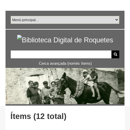
Salta
al
contingut
principal
Cerca avançada (només ítems)
Ítems (12 total)