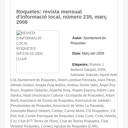
Roquetes: revista mensual
d'informació local, número 235, març
2006
Autor:
Ajuntament de
Roquetes
Data:
Març del 2006
Etiquetes:
Ramon J.
Barberà Salayet
,
2006
,
Adelaida Subirats
,
Agustí Antó
Cid
,
Ajuntament de Roquetes
,
Albert Llombart Perolada
,
Aleix Pérez
,
Alfredo Gisbert
,
Amada Puig Ibáñez
,
Andreu Simón Valls
,
Àngel Poy
Royo
,
Ángeles Gallardo
,
Angelita Roig
,
Àngels Espuny
,
Antoni Lara
Santos
,
Arjub (Associació Cultural i Ecologista de Roquetes)
,
Arturo
Martí
,
Associació de Dones de Roquetes
,
Associació de Jubilats i
Pensionistes de Roquetes
,
Associació de Veïns La Ravaleta
,
Assumpta Blanch Gisbert
,
Càritas
,
Carme Mulet
,
CD Roquetenc
,
CE
Peó Vuit
,
Centre Parroquial de Roquetes
,
Cinta Curto
,
Cinta Vidiella
,
CiU
,
Club BTT Terres de l'Ebre
,
Club de Tennis Roquetes
,
Club
Voleibol Roquetes
,
Comerç Agrupat de Roquetes (CAR)
,