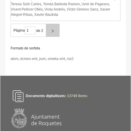
Teresa Solé Carles
,
Tomàs Ballesta Ramon
,
Unió de Pagesos
,
Vicent Pellicer Ollés
,
Vicky Andrés
,
Víctor Gimeno Sanz
,
Xavier
Alegret Ribas
,
Xavier Bautista
Pàgina
de 2
Formats de sortida
atom
,
dcmes-xml
,
json
,
omeka-xml
,
rss2
Documents digitalitzats:
13749
ítems